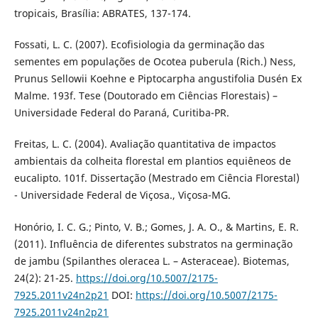
tropicais, Brasília: ABRATES, 137-174.
Fossati, L. C. (2007). Ecofisiologia da germinação das
sementes em populações de Ocotea puberula (Rich.) Ness,
Prunus Sellowii Koehne e Piptocarpha angustifolia Dusén Ex
Malme. 193f. Tese (Doutorado em Ciências Florestais) –
Universidade Federal do Paraná, Curitiba-PR.
Freitas, L. C. (2004). Avaliação quantitativa de impactos
ambientais da colheita florestal em plantios equiêneos de
eucalipto. 101f. Dissertação (Mestrado em Ciência Florestal)
- Universidade Federal de Viçosa., Viçosa-MG.
Honório, I. C. G.; Pinto, V. B.; Gomes, J. A. O., & Martins, E. R.
(2011). Influência de diferentes substratos na germinação
de jambu (Spilanthes oleracea L. – Asteraceae). Biotemas,
24(2): 21-25.
https://doi.org/10.5007/2175-
7925.2011v24n2p21
DOI:
https://doi.org/10.5007/2175-
7925.2011v24n2p21