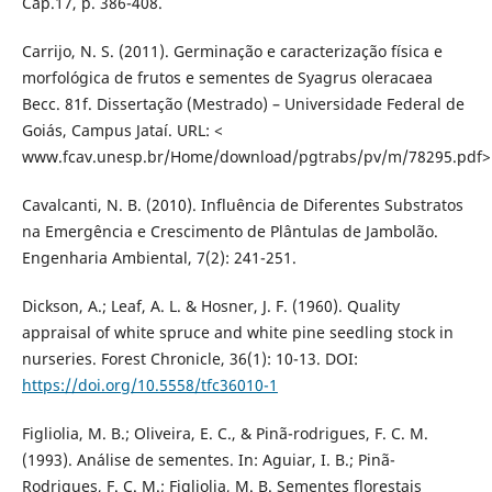
Cap.17, p. 386-408.
Carrijo, N. S. (2011). Germinação e caracterização física e
morfológica de frutos e sementes de Syagrus oleracaea
Becc. 81f. Dissertação (Mestrado) – Universidade Federal de
Goiás, Campus Jataí. URL: <
www.fcav.unesp.br/Home/download/pgtrabs/pv/m/78295.pdf>
Cavalcanti, N. B. (2010). Influência de Diferentes Substratos
na Emergência e Crescimento de Plântulas de Jambolão.
Engenharia Ambiental, 7(2): 241-251.
Dickson, A.; Leaf, A. L. & Hosner, J. F. (1960). Quality
appraisal of white spruce and white pine seedling stock in
nurseries. Forest Chronicle, 36(1): 10-13. DOI:
https://doi.org/10.5558/tfc36010-1
Figliolia, M. B.; Oliveira, E. C., & Pinã-rodrigues, F. C. M.
(1993). Análise de sementes. In: Aguiar, I. B.; Pinã-
Rodrigues, F. C. M.; Figliolia, M. B. Sementes florestais