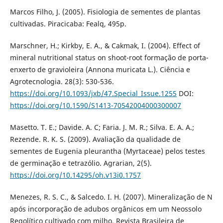
Marcos Filho, J. (2005). Fisiologia de sementes de plantas
cultivadas. Piracicaba: Fealq, 495p.
Marschner, H.; Kirkby, E. A., & Cakmak, I. (2004). Effect of
mineral nutritional status on shoot-root formação de porta-
enxerto de gravioleira (Annona muricata L.). Ciência e
Agrotecnologia. 28(3): 530-536.
https://doi.org/10.1093/jxb/47.Special_Issue.1255
DOI:
https://doi.org/10.1590/S1413-70542004000300007
Masetto. T. E.; Davide. A. C; Faria. J. M. R.; Silva. E. A. A.;
Rezende. R. K. S. (2009). Avaliação da qualidade de
sementes de Eugenia pleurantha (Myrtaceae) pelos testes
de germinação e tetrazólio. Agrarian, 2(5).
https://doi.org/10.14295/oh.v13i0.1757
Menezes, R. S. C., & Salcedo. I. H. (2007). Mineralização de N
após incorporação de adubos orgânicos em um Neossolo
Regolítico cultivado com milho. Revista Brasileira de