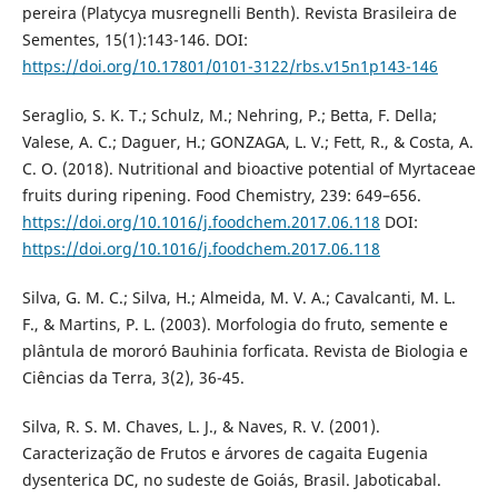
pereira (Platycya musregnelli Benth). Revista Brasileira de
Sementes, 15(1):143-146. DOI:
https://doi.org/10.17801/0101-3122/rbs.v15n1p143-146
Seraglio, S. K. T.; Schulz, M.; Nehring, P.; Betta, F. Della;
Valese, A. C.; Daguer, H.; GONZAGA, L. V.; Fett, R., & Costa, A.
C. O. (2018). Nutritional and bioactive potential of Myrtaceae
fruits during ripening. Food Chemistry, 239: 649–656.
https://doi.org/10.1016/j.foodchem.2017.06.118
DOI:
https://doi.org/10.1016/j.foodchem.2017.06.118
Silva, G. M. C.; Silva, H.; Almeida, M. V. A.; Cavalcanti, M. L.
F., & Martins, P. L. (2003). Morfologia do fruto, semente e
plântula de mororó Bauhinia forficata. Revista de Biologia e
Ciências da Terra, 3(2), 36-45.
Silva, R. S. M. Chaves, L. J., & Naves, R. V. (2001).
Caracterização de Frutos e árvores de cagaita Eugenia
dysenterica DC, no sudeste de Goiás, Brasil. Jaboticabal.