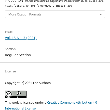
PRODUCTION .
Revista Brasileira De Engenharia De Biossistemas
,
15
(3), 381–390.
https://doi.org/10.18011/bioeng2021v15n3p381-390
More Citation Formats
Issue
Vol. 15 No. 3 (2021)
Section
Regular Section
License
Copyright (c) 2021 The Authors
This work is licensed under a
Creative Commons Attribution 4.0
International License
.