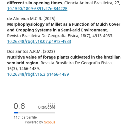
different silo opening times.
Ciencia Animal Brasileira,
27
,
10.1590/1809-6891v27e-84422E
de Almeida M.C.R. (2025)
Morphophysiology of Millet as a Function of Mulch Cover
and Cropping Systems in a Semi-arid Environment.
Revista Brasileira De Geografia Fisica,
18
(7),
4913-4933.
10.26848/rbgf.v18.07.p4913-4933
Dos Santos A.R.M. (2023)
Nutritive value of forage plants cultivated in the brazilian
semiarid region.
Revista Brasileira De Geografia Fisica,
16
(3),
1466-1489.
10.26848/rbgf.v16.3.p1466-1489