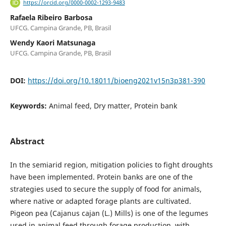
https://orcid.org/0000-0002-1293-9483
Rafaela Ribeiro Barbosa
UFCG. Campina Grande, PB, Brasil
Wendy Kaori Matsunaga
UFCG. Campina Grande, PB, Brasil
DOI:
https://doi.org/10.18011/bioeng2021v15n3p381-390
Keywords:
Animal feed, Dry matter, Protein bank
Abstract
In the semiarid region, mitigation policies to fight droughts
have been implemented. Protein banks are one of the
strategies used to secure the supply of food for animals,
where native or adapted forage plants are cultivated.
Pigeon pea (Cajanus cajan (L.) Mills) is one of the legumes
used in animal feed through forage production, with