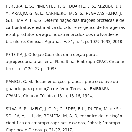
PEREIRA, E. S., PIMENTEL, P. G., DUARTE, L. S., MIZUBUTI, I.
Y., ARAÚJO, G. G. L., CARNEIRO, M. S. S., REGADAS FILHO, J.
G. L., MAIA, I. S. G. Determinação das frações proteicas e de
carboidratos e estimativa do valor energético de forrageiras
e subprodutos da agroindústria produzidos no Nordeste
brasileiro. Ciências Agrárias, v. 31, n. 4, p. 1079-1093, 2010.
PEREIRA, J. O feijão Guandu: uma opção para a
agropecuária brasileira. Planaltina, Embrapa-CPAC. Circular
técnica. n° 20, 27 p., 1985.
RAMOS. G. M. Recomendações práticas para o cultivo do
guandu para produção de feno. Teresina: EMBRAPA-
CPAMN. Circular Técnica, 13, p. 13-16, 1994.
SILVA, S. P. ; MELO, J. C. R.; GUEDES, F. L.; DUTRA, M. de S.;
SOUSA, Y. H. L. de; BOMFIM, M. A. D. encontro de iniciação
científica da embrapa caprinos e ovinos. Sobral: Embrapa
Caprinos e Ovinos, p. 31-32. 2017.