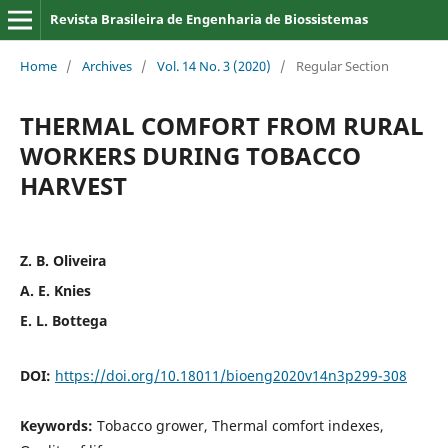
Revista Brasileira de Engenharia de Biossistemas
Home
/
Archives
/
Vol. 14 No. 3 (2020)
/
Regular Section
THERMAL COMFORT FROM RURAL
WORKERS DURING TOBACCO
HARVEST
Z. B. Oliveira
A. E. Knies
E. L. Bottega
DOI:
https://doi.org/10.18011/bioeng2020v14n3p299-308
Keywords:
Tobacco grower, Thermal comfort indexes,