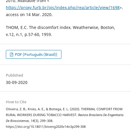
2010. Available from <
https://proxy.furb.br/ojs/index.php/rea/article/view/1698
>.
access on 14 Mar. 2020.
THOM, E.C. The discomfort index. Weatherwise, Boston,
v.12, n.1, p.57-60, 1959.
PDF (Português (Brasil))
Published
30-09-2020
How to Cite
Oliveira, Z. B., Knies, A. E., & Bottega, E. L. (2020). THERMAL COMFORT FROM
RURAL WORKERS DURING TOBACCO HARVEST.
Revista Brasileira De Engenharia
De Biossistemas
,
14
(3), 299–308.
https://doi.org/10.18011/bioeng2020v14n3p299-308