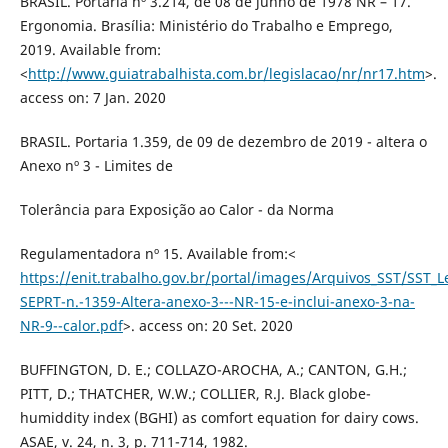
BRASIL. Portaria nº 3.214, de 08 de junho de 1978 NR – 17.
Ergonomia. Brasília: Ministério do Trabalho e Emprego,
2019. Available from:
<
http://www.guiatrabalhista.com.br/legislacao/nr/nr17.htm
>.
access on: 7 Jan. 2020
BRASIL. Portaria 1.359, de 09 de dezembro de 2019 - altera o
Anexo nº 3 - Limites de
Tolerância para Exposição ao Calor - da Norma
Regulamentadora nº 15. Available from:<
https://enit.trabalho.gov.br/portal/images/Arquivos_SST/SST_L
SEPRT-n.-1359-Altera-anexo-3---NR-15-e-inclui-anexo-3-na-
NR-9--calor.pdf
>. access on: 20 Set. 2020
BUFFINGTON, D. E.; COLLAZO-AROCHA, A.; CANTON, G.H.;
PITT, D.; THATCHER, W.W.; COLLIER, R.J. Black globe-
humiddity index (BGHI) as comfort equation for dairy cows.
ASAE, v. 24, n. 3, p. 711-714, 1982.