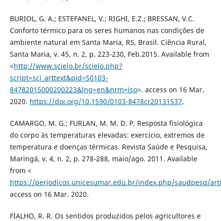
BURIOL, G. A.; ESTEFANEL, V.; RIGHI, E.Z.; BRESSAN, V.C.
Conforto térmico para os seres humanos nas condições de
ambiente natural em Santa Maria, RS, Brasil. Ciência Rural,
Santa Maria, v. 45, n. 2, p. 223-230, Feb.2015. Available from
<
http://www.scielo.br/scielo.php?
script=sci_arttext&pid=S0103-
84782015000200223&lng=en&nrm=iso
>. access on 16 Mar.
2020.
https://doi.org/10.1590/0103-8478cr20131537
.
CAMARGO, M. G.; FURLAN, M. M. D. P. Resposta fisiológica
do corpo às temperaturas elevadas: exercício, extremos de
temperatura e doenças térmicas. Revista Saúde e Pesquisa,
Maringá, v. 4, n. 2, p. 278-288, maio/ago. 2011. Available
from <
https://periodicos.unicesumar.edu.br/index.php/saudpesq/art
access on 16 Mar. 2020.
FIALHO, R. R. Os sentidos produzidos pelos agricultores e