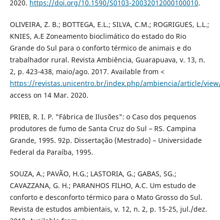
2020.
https://doi.org/10.1590/S0103-20032012000100010
.
OLIVEIRA, Z. B.; BOTTEGA, E.L.; SILVA, C.M.; ROGRIGUES, L.L.;
KNIES, A.E Zoneamento bioclimático do estado do Rio
Grande do Sul para o conforto térmico de animais e do
trabalhador rural. Revista Ambiência, Guarapuava, v. 13, n.
2, p. 423-438, maio/ago. 2017. Available from <
https://revistas.unicentro.br/index.php/ambiencia/article/vie
access on 14 Mar. 2020.
PRIEB, R. I. P. "Fábrica de Ilusões": o Caso dos pequenos
produtores de fumo de Santa Cruz do Sul – RS. Campina
Grande, 1995. 92p. Dissertação (Mestrado) – Universidade
Federal da Paraíba, 1995.
SOUZA, A.; PAVÃO, H.G.; LASTORIA, G.; GABAS, SG.;
CAVAZZANA, G. H.; PARANHOS FILHO, A.C. Um estudo de
conforto e desconforto térmico para o Mato Grosso do Sul.
Revista de estudos ambientais, v. 12, n. 2, p. 15-25, jul./dez.