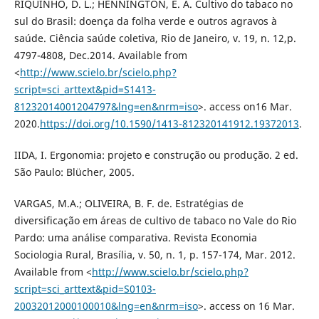
RIQUINHO, D. L.; HENNINGTON, E. A. Cultivo do tabaco no
sul do Brasil: doença da folha verde e outros agravos à
saúde. Ciência saúde coletiva, Rio de Janeiro, v. 19, n. 12,p.
4797-4808, Dec.2014. Available from
<
http://www.scielo.br/scielo.php?
script=sci_arttext&pid=S1413-
81232014001204797&lng=en&nrm=iso
>. access on16 Mar.
2020.
https://doi.org/10.1590/1413-812320141912.19372013
.
IIDA, I. Ergonomia: projeto e construção ou produção. 2 ed.
São Paulo: Blücher, 2005.
VARGAS, M.A.; OLIVEIRA, B. F. de. Estratégias de
diversificação em áreas de cultivo de tabaco no Vale do Rio
Pardo: uma análise comparativa. Revista Economia
Sociologia Rural, Brasília, v. 50, n. 1, p. 157-174, Mar. 2012.
Available from <
http://www.scielo.br/scielo.php?
script=sci_arttext&pid=S0103-
20032012000100010&lng=en&nrm=iso
>. access on 16 Mar.