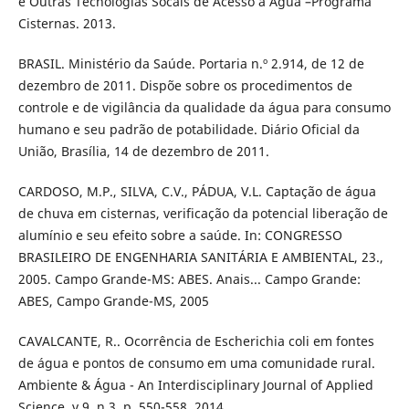
e Outras Tecnologias Socais de Acesso à Água –Programa
Cisternas. 2013.
BRASIL. Ministério da Saúde. Portaria n.º 2.914, de 12 de
dezembro de 2011. Dispõe sobre os procedimentos de
controle e de vigilância da qualidade da água para consumo
humano e seu padrão de potabilidade. Diário Oficial da
União, Brasília, 14 de dezembro de 2011.
CARDOSO, M.P., SILVA, C.V., PÁDUA, V.L. Captação de água
de chuva em cisternas, verificação da potencial liberação de
alumínio e seu efeito sobre a saúde. In: CONGRESSO
BRASILEIRO DE ENGENHARIA SANITÁRIA E AMBIENTAL, 23.,
2005. Campo Grande-MS: ABES. Anais... Campo Grande:
ABES, Campo Grande-MS, 2005
CAVALCANTE, R.. Ocorrência de Escherichia coli em fontes
de água e pontos de consumo em uma comunidade rural.
Ambiente & Água - An Interdisciplinary Journal of Applied
Science, v.9, n.3, p. 550-558, 2014.