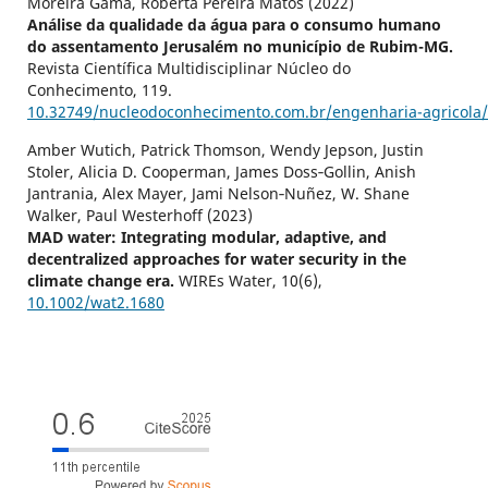
Moreira Gama, Roberta Pereira Matos (2022)
Análise da qualidade da água para o consumo humano
do assentamento Jerusalém no município de Rubim-MG.
Revista Científica Multidisciplinar Núcleo do
Conhecimento,
119.
10.32749/nucleodoconhecimento.com.br/engenharia-agricola
Amber Wutich, Patrick Thomson, Wendy Jepson, Justin
Stoler, Alicia D. Cooperman, James Doss‐Gollin, Anish
Jantrania, Alex Mayer, Jami Nelson‐Nuñez, W. Shane
Walker, Paul Westerhoff (2023)
MAD water: Integrating modular, adaptive, and
decentralized approaches for water security in the
climate change era.
WIREs Water,
10
(6),
10.1002/wat2.1680