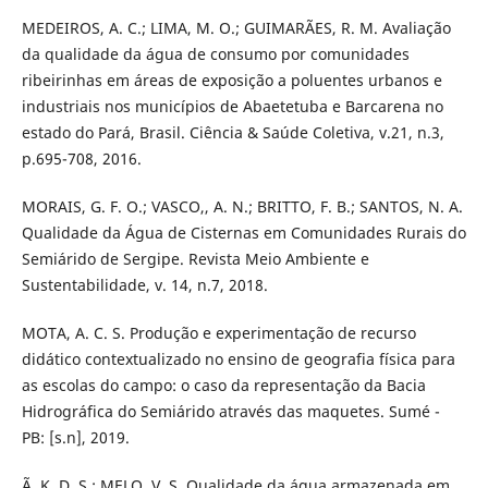
MEDEIROS, A. C.; LIMA, M. O.; GUIMARÃES, R. M. Avaliação
da qualidade da água de consumo por comunidades
ribeirinhas em áreas de exposição a poluentes urbanos e
industriais nos municípios de Abaetetuba e Barcarena no
estado do Pará, Brasil. Ciência & Saúde Coletiva, v.21, n.3,
p.695-708, 2016.
MORAIS, G. F. O.; VASCO,, A. N.; BRITTO, F. B.; SANTOS, N. A.
Qualidade da Água de Cisternas em Comunidades Rurais do
Semiárido de Sergipe. Revista Meio Ambiente e
Sustentabilidade, v. 14, n.7, 2018.
MOTA, A. C. S. Produção e experimentação de recurso
didático contextualizado no ensino de geografia física para
as escolas do campo: o caso da representação da Bacia
Hidrográfica do Semiárido através das maquetes. Sumé -
PB: [s.n], 2019.
Ã, K. D. S.; MELO, V. S. Qualidade da água armazenada em