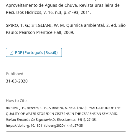
Aproveitamento de Águas de Chuva. Revista Brasileira de
Recursos Hídricos, v. 16, n.3, p.81-93, 2011.
SPIRO, T. G.; STIGLIANI, W. M. Química ambiental. 2. ed. São
Paulo: Pearson Prentice Hall, 2009.
PDF (Português (Brasil))
Published
31-03-2020
How to Cite
da Silva, J. P., Bezerra, C. E., & Ribeiro, A. de A. (2020). EVALUATION OF THE
QUALITY OF WATER STORED IN CISTERNS IN THE CEARENSIAN SEMIARID.
Revista Brasileira De Engenharia De Biossistemas
,
14
(1), 27–35.
https://doi.org/10.18011/bioeng2020v14n1p27-35