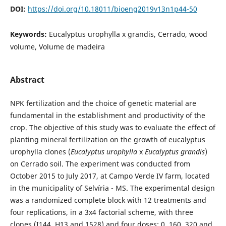
DOI:
https://doi.org/10.18011/bioeng2019v13n1p44-50
Keywords:
Eucalyptus urophylla x grandis, Cerrado, wood
volume, Volume de madeira
Abstract
NPK fertilization and the choice of genetic material are
fundamental in the establishment and productivity of the
crop. The objective of this study was to evaluate the effect of
planting mineral fertilization on the growth of eucalyptus
urophylla clones (
Eucalyptus urophylla
x
Eucalyptus grandis
)
on Cerrado soil. The experiment was conducted from
October 2015 to July 2017, at Campo Verde IV farm, located
in the municipality of Selvíria - MS. The experimental design
was a randomized complete block with 12 treatments and
four replications, in a 3x4 factorial scheme, with three
clones (I144, H13 and 1528) and four doses: 0, 160, 320 and