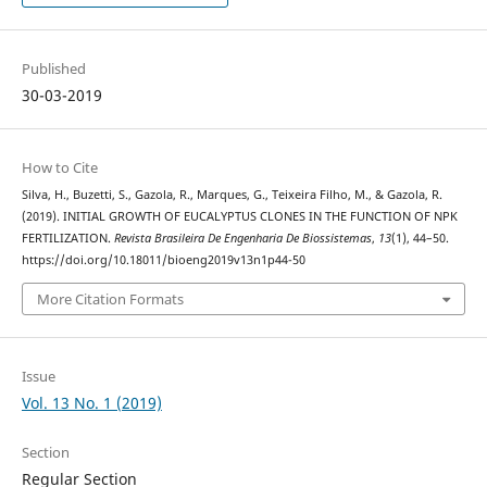
Published
30-03-2019
How to Cite
Silva, H., Buzetti, S., Gazola, R., Marques, G., Teixeira Filho, M., & Gazola, R.
(2019). INITIAL GROWTH OF EUCALYPTUS CLONES IN THE FUNCTION OF NPK
FERTILIZATION.
Revista Brasileira De Engenharia De Biossistemas
,
13
(1), 44–50.
https://doi.org/10.18011/bioeng2019v13n1p44-50
More Citation Formats
Issue
Vol. 13 No. 1 (2019)
Section
Regular Section