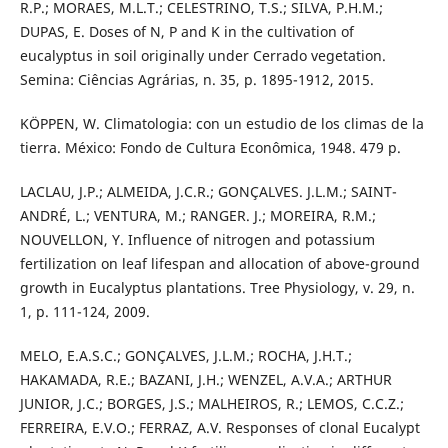
R.P.; MORAES, M.L.T.; CELESTRINO, T.S.; SILVA, P.H.M.;
DUPAS, E. Doses of N, P and K in the cultivation of
eucalyptus in soil originally under Cerrado vegetation.
Semina: Ciências Agrárias, n. 35, p. 1895-1912, 2015.
KÖPPEN, W. Climatologia: con un estudio de los climas de la
tierra. México: Fondo de Cultura Econômica, 1948. 479 p.
LACLAU, J.P.; ALMEIDA, J.C.R.; GONÇALVES. J.L.M.; SAINT-
ANDRÉ, L.; VENTURA, M.; RANGER. J.; MOREIRA, R.M.;
NOUVELLON, Y. Influence of nitrogen and potassium
fertilization on leaf lifespan and allocation of above-ground
growth in Eucalyptus plantations. Tree Physiology, v. 29, n.
1, p. 111-124, 2009.
MELO, E.A.S.C.; GONÇALVES, J.L.M.; ROCHA, J.H.T.;
HAKAMADA, R.E.; BAZANI, J.H.; WENZEL, A.V.A.; ARTHUR
JUNIOR, J.C.; BORGES, J.S.; MALHEIROS, R.; LEMOS, C.C.Z.;
FERREIRA, E.V.O.; FERRAZ, A.V. Responses of clonal Eucalypt