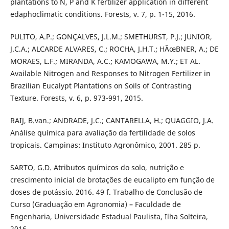
plantations to N, P and K fertilizer application in different
edaphoclimatic conditions. Forests, v. 7, p. 1-15, 2016.
PULITO, A.P.; GONÇALVES, J.L.M.; SMETHURST, P.J.; JUNIOR,
J.C.A.; ALCARDE ALVARES, C.; ROCHA, J.H.T.; HÃœBNER, A.; DE
MORAES, L.F.; MIRANDA, A.C.; KAMOGAWA, M.Y.; ET AL.
Available Nitrogen and Responses to Nitrogen Fertilizer in
Brazilian Eucalypt Plantations on Soils of Contrasting
Texture. Forests, v. 6, p. 973-991, 2015.
RAIJ, B.van.; ANDRADE, J.C.; CANTARELLA, H.; QUAGGIO, J.A.
Análise química para avaliação da fertilidade de solos
tropicais. Campinas: Instituto Agronômico, 2001. 285 p.
SARTO, G.D. Atributos químicos do solo, nutrição e
crescimento inicial de brotações de eucalipto em função de
doses de potássio. 2016. 49 f. Trabalho de Conclusão de
Curso (Graduação em Agronomia) – Faculdade de
Engenharia, Universidade Estadual Paulista, Ilha Solteira,
2016.