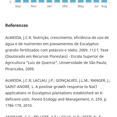
References
ALMEIDA, J.C.R. Nutrição, crescimento, eficiência de uso de
água e de nutrientes em povoamentos de Eucalyptus
grandis fertilizados com potássio e sódio. 2009. 112 f. Tese
(Doutorado em Recursos Florestais) - Escola Superior de
Agricultura "Luiz de Queiroz", Universidade de São Paulo,
Piracicaba, 2009.
ALMEIDA, J.C.R; LACLAU, J.P.; GONÇALVES, J.L.M.; RANGER, J.;
SAINT-ANDRÉ, L. A positive growth response to NaCl
applications in Eucalyptus plantations established on K-
deficient soils. Forest Ecology and Management, n. 259, p.
1786-179, 2010.
ANDRADE, G.C.; BELLOTE, A.F.J.; SILVA, H.D.; RIZZI, N. E.;