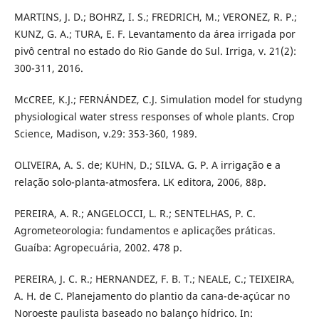
MARTINS, J. D.; BOHRZ, I. S.; FREDRICH, M.; VERONEZ, R. P.;
KUNZ, G. A.; TURA, E. F. Levantamento da área irrigada por
pivô central no estado do Rio Gande do Sul. Irriga, v. 21(2):
300-311, 2016.
McCREE, K.J.; FERNÁNDEZ, C.J. Simulation model for studyng
physiological water stress responses of whole plants. Crop
Science, Madison, v.29: 353-360, 1989.
OLIVEIRA, A. S. de; KUHN, D.; SILVA. G. P. A irrigação e a
relação solo-planta-atmosfera. LK editora, 2006, 88p.
PEREIRA, A. R.; ANGELOCCI, L. R.; SENTELHAS, P. C.
Agrometeorologia: fundamentos e aplicações práticas.
Guaíba: Agropecuária, 2002. 478 p.
PEREIRA, J. C. R.; HERNANDEZ, F. B. T.; NEALE, C.; TEIXEIRA,
A. H. de C. Planejamento do plantio da cana-de-açúcar no
Noroeste paulista baseado no balanço hídrico. In: