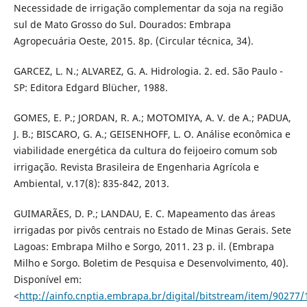
Necessidade de irrigação complementar da soja na região
sul de Mato Grosso do Sul. Dourados: Embrapa
Agropecuária Oeste, 2015. 8p. (Circular técnica, 34).
GARCEZ, L. N.; ALVAREZ, G. A. Hidrologia. 2. ed. São Paulo -
SP: Editora Edgard Blücher, 1988.
GOMES, E. P.; JORDAN, R. A.; MOTOMIYA, A. V. de A.; PADUA,
J. B.; BISCARO, G. A.; GEISENHOFF, L. O. Análise econômica e
viabilidade energética da cultura do feijoeiro comum sob
irrigação. Revista Brasileira de Engenharia Agrícola e
Ambiental, v.17(8): 835-842, 2013.
GUIMARÃES, D. P.; LANDAU, E. C. Mapeamento das áreas
irrigadas por pivôs centrais no Estado de Minas Gerais. Sete
Lagoas: Embrapa Milho e Sorgo, 2011. 23 p. il. (Embrapa
Milho e Sorgo. Boletim de Pesquisa e Desenvolvimento, 40).
Disponível em:
<
http://ainfo.cnptia.embrapa.br/digital/bitstream/item/90277/