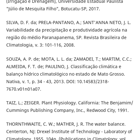
(Irrigação e Drenagem), Universidade Estadual Paulista
"Júlio de Mesquita Filho", Botucatu-SP, 2017.
SILVA, D. F. da; PRELA-PANTANO, A.; SANT'ANNA NETO, J. L.
Variabilidade da precipitação e produtividade agrícola na
região do médio Paranapanema, SP. Revista Brasileira de
Climatologia, v. 3: 101-116, 2008.
SOUZA, A. P. de; MOTA, L. L. da; ZAMADEI, T.; MARTIM, C.C.;
ALMEIDA, F. T. de; PAULINO, J. Classificação climática e
balanço hídrico climatológico no estado de Mato Grosso.
Nativa, v. 1, p. 34 - 43, 2013. DOI: 10.14583/2318-
7670.v01n01a07.
TAIZ, L.; ZEIGER. Plant Physiology. California: The Benjamim/
Cummings Publishing Company, Inc., Redwood City, 1991.
THORNTHWAITE, C. W.; MATHER, J. R. The water balance.
Centerton, NJ: Drexel Institute of Technology - Laboratory of
Climatology, 1955. 104p. (Publications in Climatology, vol.