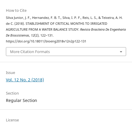
How to Cite
Silva Junior, J. F., Hernandez, F. B. T., Silva, I. P. F., Reis, L. S., & Teixeira, A. H.
de C. (2018). STABLISHMENT OF CRITICAL MONTHS TO IRRIGATED
AGRICULTURE FROM A WATER BALANCE STUDY.
Revista Brasileira De Engenharia
De Biossistemas
,
12
(2), 122–131.
https://doi.org/10.18011/bioeng2018v12n2p122-131
More Citation Formats
Issue
Vol. 12 No. 2 (2018)
Section
Regular Section
License