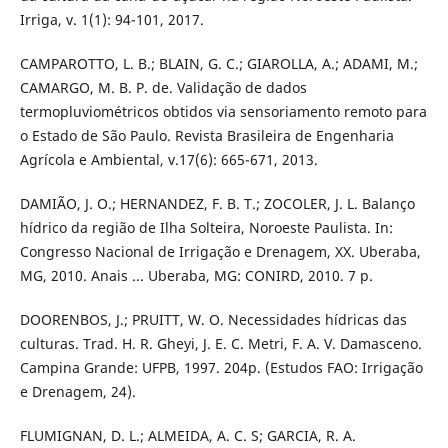
Irriga, v. 1(1): 94-101, 2017.
CAMPAROTTO, L. B.; BLAIN, G. C.; GIAROLLA, A.; ADAMI, M.;
CAMARGO, M. B. P. de. Validação de dados
termopluviométricos obtidos via sensoriamento remoto para
o Estado de São Paulo. Revista Brasileira de Engenharia
Agrícola e Ambiental, v.17(6): 665-671, 2013.
DAMIÃO, J. O.; HERNANDEZ, F. B. T.; ZOCOLER, J. L. Balanço
hídrico da região de Ilha Solteira, Noroeste Paulista. In:
Congresso Nacional de Irrigação e Drenagem, XX. Uberaba,
MG, 2010. Anais ... Uberaba, MG: CONIRD, 2010. 7 p.
DOORENBOS, J.; PRUITT, W. O. Necessidades hídricas das
culturas. Trad. H. R. Gheyi, J. E. C. Metri, F. A. V. Damasceno.
Campina Grande: UFPB, 1997. 204p. (Estudos FAO: Irrigação
e Drenagem, 24).
FLUMIGNAN, D. L.; ALMEIDA, A. C. S; GARCIA, R. A.