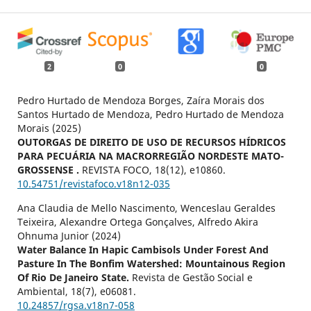
2
0
0
Pedro Hurtado de Mendoza Borges, Zaíra Morais dos
Santos Hurtado de Mendoza, Pedro Hurtado de Mendoza
Morais (2025)
OUTORGAS DE DIREITO DE USO DE RECURSOS HÍDRICOS
PARA PECUÁRIA NA MACRORREGIÃO NORDESTE MATO-
GROSSENSE .
REVISTA FOCO,
18
(12),
e10860.
10.54751/revistafoco.v18n12-035
Ana Claudia de Mello Nascimento, Wenceslau Geraldes
Teixeira, Alexandre Ortega Gonçalves, Alfredo Akira
Ohnuma Junior (2024)
Water Balance In Hapic Cambisols Under Forest And
Pasture In The Bonfim Watershed: Mountainous Region
Of Rio De Janeiro State.
Revista de Gestão Social e
Ambiental,
18
(7),
e06081.
10.24857/rgsa.v18n7-058