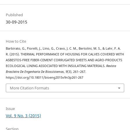
Published
30-09-2015
How to Cite
Barbirato, G., Fiorelli, J., Lino, G., Cravo, J. C. M., Bertolini, M. S., & Lahr, F. A.
R. (2015). THERMAL PERFORMANCE OF HOUSING FOR CALVES COVERED WITH
ASBESTOS-FREE FIBER-CEMENT CORRUGATED SHEETS AND AGRO-PRODUCTS
ECOLOGICAL LINING ASSOCIATED WITH INSULATING MATERIALS.
Revista
Brasileira De Engenharia De Biossistemas
,
9
(3), 261–267.
https://doi.org/10.18011/bioeng2015v9n3p261-267
More Citation Formats
Issue
Vol. 9 No. 3 (2015)
Section