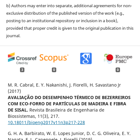
b) Authors may enter into separate, additional agreements for non-
exclusive distribution of the published version of the work (e.g.,
posting to an institutional repository or inclusion in a book),
provided that proper credit is given to the original publication in this
journal.
3
0
0
M. R. Cabral, E. Y. Nakanishi, J. Fiorelli, H. Savastano Jr
(2017)
AVALIAÇÃO DO DESEMPENHO TÉRMICO DE BEZERREIROS
COM ECO-FORRO DE PARTÍCULAS DE MADEIRA E FIBRA
DE SISAL.
Revista Brasileira de Engenharia de
Biossistemas,
11
(3),
217.
10.18011/bioeng2017v11n3p217-228
G. H. A. Barbirato, W. E. Lopes Junior, D. C. G. Oliveira, E. Y.
Nagata, F. L. Caneppele, J. Fiorelli (2019)