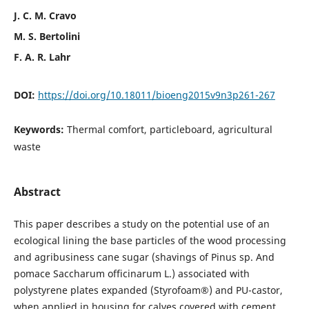
J. C. M. Cravo
M. S. Bertolini
F. A. R. Lahr
DOI:
https://doi.org/10.18011/bioeng2015v9n3p261-267
Keywords:
Thermal comfort, particleboard, agricultural
waste
Abstract
This paper describes a study on the potential use of an
ecological lining the base particles of the wood processing
and agribusiness cane sugar (shavings of Pinus sp. And
pomace Saccharum officinarum L.) associated with
polystyrene plates expanded (Styrofoam®) and PU-castor,
when applied in housing for calves covered with cement