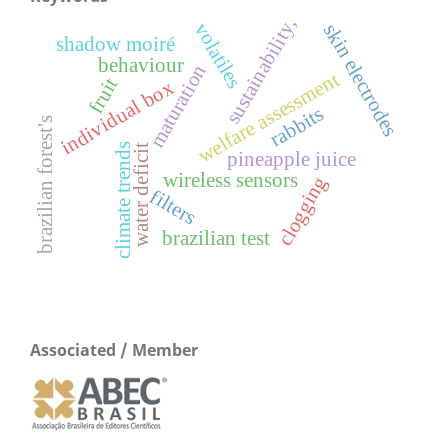
sustainability,
volatiles
s
k
i
n
l
e
c
t
r
o
d
e
shadow moiré
behaviour
e
s
maturation
welfare assessment
fruit
individual box
rabbits
brazilian forest's
climate trends
water deficit
pineapple juice
wireless sensors
clogging
filters
brazilian test
Associated / Member