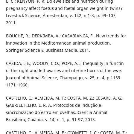
E. C.; KENYON, P. R. Do ewe size and nutrition during
pregnancy affect foetus and foetal organ weight in twins?
Livestock Science, Amesterdan, v. 142, n.1-3, p. 99–107,
2011.
BOUCHE, R.; DERKIMBA, A.; CASABIANCA, F.. New trends for
innovation in the Mediterranean animal production.
Springer Science & Business Media, 2011.
CASIDA, L.E.; WOODY, C.O.; POPE, A.L. Inequality in functin
of the right and left ovaries and uterine horns of the ewe.
Journal of Animal Science, Champaign, v. 25, n. 4, p.1169-
1171, 1966.
CASTILHO, C.; ALMEIDA, M. F.; COSTA, M. Z.; CESARE, A. G.;
GABRIEL FILHO, L. R. A. Protocolos de indução e
sincronização do estro em ovelhas. Ciência Animal
Brasileira, Goiânia, v. 14, n. 1, p. 91-97, 2013.
CASTILHO, C.; ALMEIDA, M. F.; GIOMETTI, I. C.; COSTA, M. Z.;