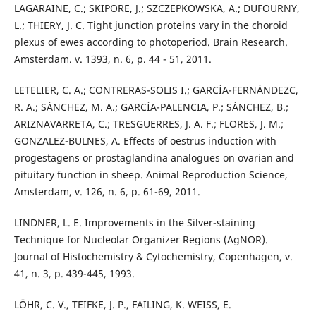
LAGARAINE, C.; SKIPORE, J.; SZCZEPKOWSKA, A.; DUFOURNY,
L.; THIERY, J. C. Tight junction proteins vary in the choroid
plexus of ewes according to photoperiod. Brain Research.
Amsterdam. v. 1393, n. 6, p. 44 - 51, 2011.
LETELIER, C. A.; CONTRERAS-SOLIS I.; GARCÍA-FERNÁNDEZC,
R. A.; SÁNCHEZ, M. A.; GARCÍA-PALENCIA, P.; SÁNCHEZ, B.;
ARIZNAVARRETA, C.; TRESGUERRES, J. A. F.; FLORES, J. M.;
GONZALEZ-BULNES, A. Effects of oestrus induction with
progestagens or prostaglandina analogues on ovarian and
pituitary function in sheep. Animal Reproduction Science,
Amsterdam, v. 126, n. 6, p. 61-69, 2011.
LINDNER, L. E. Improvements in the Silver-staining
Technique for Nucleolar Organizer Regions (AgNOR).
Journal of Histochemistry & Cytochemistry, Copenhagen, v.
41, n. 3, p. 439-445, 1993.
LÖHR, C. V., TEIFKE, J. P., FAILING, K. WEISS, E.