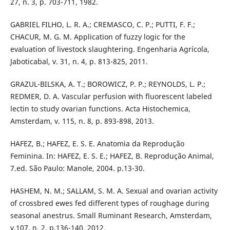
27, n. 3, p. 703-711, 1982.
GABRIEL FILHO, L. R. A.; CREMASCO, C. P.; PUTTI, F. F.;
CHACUR, M. G. M. Application of fuzzy logic for the
evaluation of livestock slaughtering. Engenharia Agrícola,
Jaboticabal, v. 31, n. 4, p. 813-825, 2011.
GRAZUL-BILSKA, A. T.; BOROWICZ, P. P.; REYNOLDS, L. P.;
REDMER, D. A. Vascular perfusion with fluorescent labeled
lectin to study ovarian functions. Acta Histochemica,
Amsterdam, v. 115, n. 8, p. 893-898, 2013.
HAFEZ, B.; HAFEZ, E. S. E. Anatomia da Reprodução
Feminina. In: HAFEZ, E. S. E.; HAFEZ, B. Reprodução Animal,
7.ed. São Paulo: Manole, 2004. p.13-30.
HASHEM, N. M.; SALLAM, S. M. A. Sexual and ovarian activity
of crossbred ewes fed different types of roughage during
seasonal anestrus. Small Ruminant Research, Amsterdam,
v.107, n. 2, p.136-140, 2012.