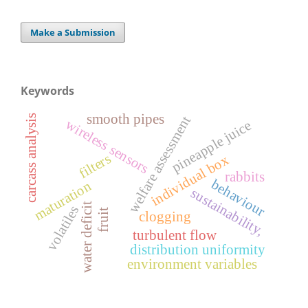
Make a Submission
Keywords
smooth pipes
carcass analysis
welfare assessment
wireless sensors
pineapple juice
filters
individual box
rabbits
behaviour
maturation
sustainability,
water deficit
volatiles
fruit
clogging
turbulent flow
distribution uniformity
environment variables