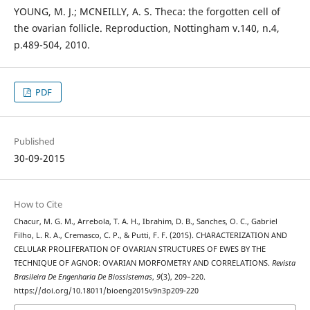
YOUNG, M. J.; MCNEILLY, A. S. Theca: the forgotten cell of
the ovarian follicle. Reproduction, Nottingham v.140, n.4,
p.489-504, 2010.
PDF
Published
30-09-2015
How to Cite
Chacur, M. G. M., Arrebola, T. A. H., Ibrahim, D. B., Sanches, O. C., Gabriel
Filho, L. R. A., Cremasco, C. P., & Putti, F. F. (2015). CHARACTERIZATION AND
CELULAR PROLIFERATION OF OVARIAN STRUCTURES OF EWES BY THE
TECHNIQUE OF AGNOR: OVARIAN MORFOMETRY AND CORRELATIONS.
Revista
Brasileira De Engenharia De Biossistemas
,
9
(3), 209–220.
https://doi.org/10.18011/bioeng2015v9n3p209-220