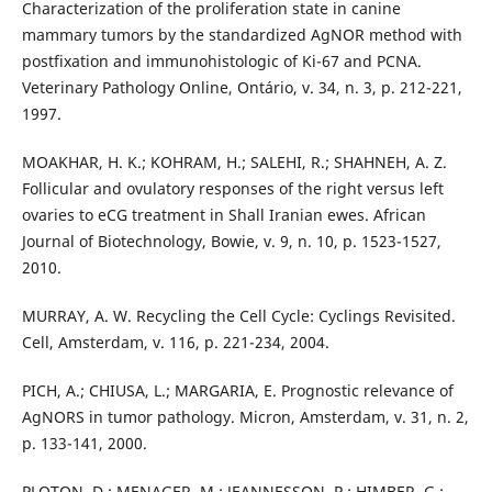
Characterization of the proliferation state in canine
mammary tumors by the standardized AgNOR method with
postfixation and immunohistologic of Ki-67 and PCNA.
Veterinary Pathology Online, Ontário, v. 34, n. 3, p. 212-221,
1997.
MOAKHAR, H. K.; KOHRAM, H.; SALEHI, R.; SHAHNEH, A. Z.
Follicular and ovulatory responses of the right versus left
ovaries to eCG treatment in Shall Iranian ewes. African
Journal of Biotechnology, Bowie, v. 9, n. 10, p. 1523-1527,
2010.
MURRAY, A. W. Recycling the Cell Cycle: Cyclings Revisited.
Cell, Amsterdam, v. 116, p. 221-234, 2004.
PICH, A.; CHIUSA, L.; MARGARIA, E. Prognostic relevance of
AgNORS in tumor pathology. Micron, Amsterdam, v. 31, n. 2,
p. 133-141, 2000.
PLOTON, D.; MENAGER, M.; JEANNESSON, P.; HIMBER, G.;