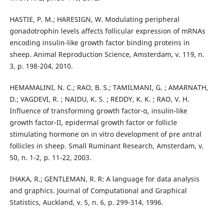
HASTIE, P. M.; HARESIGN, W. Modulating peripheral
gonadotrophin levels affects follicular expression of mRNAs
encoding insulin-like growth factor binding proteins in
sheep. Animal Reproduction Science, Amsterdam, v. 119, n.
3, p. 198-204, 2010.
HEMAMALINI, N. C.; RAO, B. S.; TAMILMANI, G. ; AMARNATH,
D.; VAGDEVI, R. ; NAIDU, K. S. ; REDDY, K. K. ; RAO, V. H.
Influence of transforming growth factor-α, insulin-like
growth factor-II, epidermal growth factor or follicle
stimulating hormone on in vitro development of pre antral
follicles in sheep. Small Ruminant Research, Amsterdam, v.
50, n. 1-2, p. 11-22, 2003.
IHAKA, R.; GENTLEMAN, R. R: A language for data analysis
and graphics. Journal of Computational and Graphical
Statistics, Auckland, v. 5, n. 6, p. 299-314, 1996.