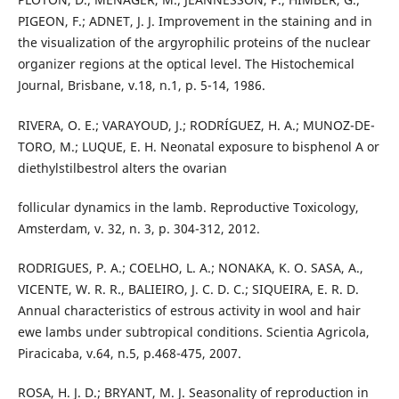
PIGEON, F.; ADNET, J. J. Improvement in the staining and in
the visualization of the argyrophilic proteins of the nuclear
organizer regions at the optical level. The Histochemical
Journal, Brisbane, v.18, n.1, p. 5-14, 1986.
RIVERA, O. E.; VARAYOUD, J.; RODRÍGUEZ, H. A.; MUNOZ-DE-
TORO, M.; LUQUE, E. H. Neonatal exposure to bisphenol A or
diethylstilbestrol alters the ovarian
follicular dynamics in the lamb. Reproductive Toxicology,
Amsterdam, v. 32, n. 3, p. 304-312, 2012.
RODRIGUES, P. A.; COELHO, L. A.; NONAKA, K. O. SASA, A.,
VICENTE, W. R. R., BALIEIRO, J. C. D. C.; SIQUEIRA, E. R. D.
Annual characteristics of estrous activity in wool and hair
ewe lambs under subtropical conditions. Scientia Agricola,
Piracicaba, v.64, n.5, p.468-475, 2007.
ROSA, H. J. D.; BRYANT, M. J. Seasonality of reproduction in