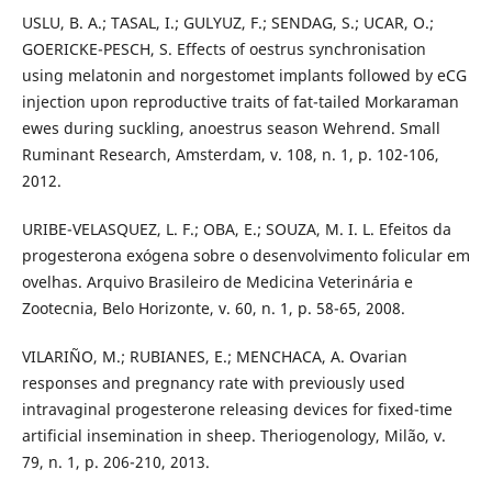
USLU, B. A.; TASAL, I.; GULYUZ, F.; SENDAG, S.; UCAR, O.;
GOERICKE-PESCH, S. Effects of oestrus synchronisation
using melatonin and norgestomet implants followed by eCG
injection upon reproductive traits of fat-tailed Morkaraman
ewes during suckling, anoestrus season Wehrend. Small
Ruminant Research, Amsterdam, v. 108, n. 1, p. 102-106,
2012.
URIBE-VELASQUEZ, L. F.; OBA, E.; SOUZA, M. I. L. Efeitos da
progesterona exógena sobre o desenvolvimento folicular em
ovelhas. Arquivo Brasileiro de Medicina Veterinária e
Zootecnia, Belo Horizonte, v. 60, n. 1, p. 58-65, 2008.
VILARIÑO, M.; RUBIANES, E.; MENCHACA, A. Ovarian
responses and pregnancy rate with previously used
intravaginal progesterone releasing devices for fixed-time
artificial insemination in sheep. Theriogenology, Milão, v.
79, n. 1, p. 206-210, 2013.