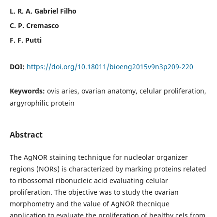
L. R. A. Gabriel Filho
C. P. Cremasco
F. F. Putti
DOI:
https://doi.org/10.18011/bioeng2015v9n3p209-220
Keywords:
ovis aries, ovarian anatomy, celular proliferation,
argyrophilic protein
Abstract
The AgNOR staining technique for nucleolar organizer
regions (NORs) is characterized by marking proteins related
to ribossomal ribonucleic acid evaluating celular
proliferation. The objective was to study the ovarian
morphometry and the value of AgNOR thecnique
application to evaluate the proliferation of healthy cels from