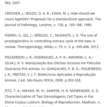
960, 2007.
CROCKER, J.; BOLDY, D. A. R.; EGAN, M. J. How should we
count AgNORs? Proposals for a standardized approach. The
Journal of Pathology, Londres, v. 158, p. 185-188, 1989.
FIERRO, S.; GIL, J.; VIÑOLES, C.; MUZANTE, J. O. The use of
prostaglandins in controlling estrous cycle of the ewe: A
review. Theriogenology, Milão, v. 79, n. 3, p. 399-408, 2013.
FIGUEIREDO, J. R.; RODRIGUES, A. P. R.; AMORIM, C. A.;
SILVA J. R. V. Manipulação dos Oócitos Inclusos em Folículos
Ovarianos Pré-antrais. In: GONÇALVES, P. B. D.; FIGUEIREDO,
J. R.; FREITAS, V. J. F. Biotécnicas Aplicadas à Reprodução
Animal, 2.ed. São Paulo: ROCA, 2008. p.303-328.
FITZ, T. A.; MAYAN, M. H.; SAWYER, H. R. NISWENDER, G. D.
Characterization of Two Steroidogenic Cell Types in the
Ovine Corpus Luteum. Biology of Reproduction, Madison, n.