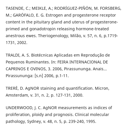
TASENDE, C.; MEIKLE, A.; RODRÍGUEZ-PIÑÓN, M. FORSBERG,
M.; GARÓFALO, E. G. Estrogen and progesterone receptor
content in the pituitary gland and uterus of progesterone-
primed and gonadotropin releasing hormone-treated
anestrous ewes. Theriogenology, Milão, v. 57, n. 6, p.1719-
1731, 2002.
TRALDI, A. S. Biotécnicas Aplicadas em Reprodução de
Pequenos Ruminantes. In: FEIRA INTERNACIONAL DE
CAPRINOS E OVINOS, 3. 2006, Pirassununga. Anais...
Pirassununga: [s.n] 2006, p.1-11.
TRERÈ, D. AgNOR staining and quantification. Micron,
Amsterdam, v. 31, n. 2, p. 127-131, 2000.
UNDERWOOD, J. C. AgNOR measurements as indices of
proliferation, ploidy and prognosis. Clinical molecular
pathology, Sydney, v. 48, n. 5, p. 239-240, 1995.