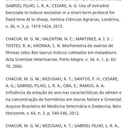
GABRIEL FILHO, L. R. A.; CESARE, A. G. Use of estradiol
benzoate to induce ovulation in a short-term protocol for
fixed-time AI in sheep. Semina Ciências Agrárias, Londrina,
v. 36, n. 3, p. 1419-1424, 2015.
CHACUR, M. G. M.; VALENTIM, N. C.; MARTINEZ, A. I. S. ;
TOSTES, R. A.; KRONKA, S. N. Morfometria de ovários de
fêmeas zebu Bos taurus indicus coletados em matadouro.
Acta Scientiae Veterinariae, Porto Alegre, v. 34, n. 1, p. 65-
70, 2006.
CHACUR, M. G. M.; MIZUSAKI, K. T.; SANTOS, F. H.; CESARE,
A. G.; GABRIEL FILHO, L. R. A.; OBA, E.; RAMOS, A. A.
Influência da estação do ano nas características do sêmen e
na concentração de hormônios em touros Nelore e Simental.
Arquivo Brasileiro de Medicina Veterinária e Zootecnia, Belo
Horizonte, v. 64, n. 3, p. 540-546, 2012.
CHACUR, M. G. M.; MIZUSAKI, K. T.; GABRIEL FILHO, L. R. A.,