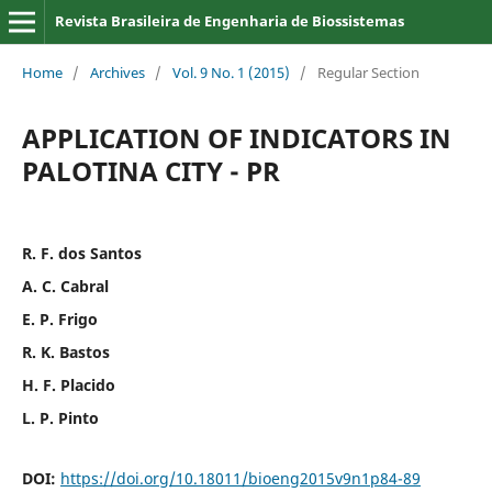
Revista Brasileira de Engenharia de Biossistemas
Home
/
Archives
/
Vol. 9 No. 1 (2015)
/
Regular Section
APPLICATION OF INDICATORS IN
PALOTINA CITY - PR
R. F. dos Santos
A. C. Cabral
E. P. Frigo
R. K. Bastos
H. F. Placido
L. P. Pinto
DOI:
https://doi.org/10.18011/bioeng2015v9n1p84-89