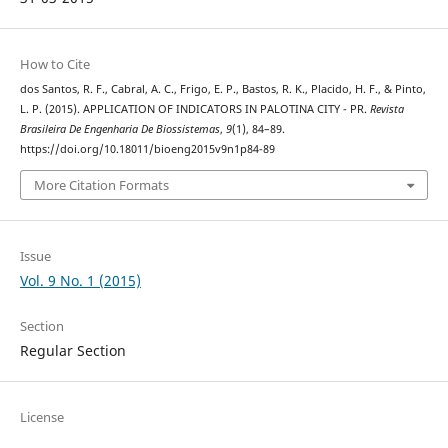
How to Cite
dos Santos, R. F., Cabral, A. C., Frigo, E. P., Bastos, R. K., Placido, H. F., & Pinto,
L. P. (2015). APPLICATION OF INDICATORS IN PALOTINA CITY - PR.
Revista
Brasileira De Engenharia De Biossistemas
,
9
(1), 84–89.
https://doi.org/10.18011/bioeng2015v9n1p84-89
More Citation Formats
Issue
Vol. 9 No. 1 (2015)
Section
Regular Section
License