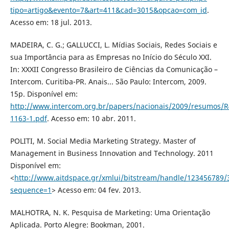
tipo=artigo&evento=7&art=411&cad=3015&opcao=com_id
.
Acesso em: 18 jul. 2013.
MADEIRA, C. G.; GALLUCCI, L. Mídias Sociais, Redes Sociais e
sua Importância para as Empresas no Início do Século XXI.
In: XXXII Congresso Brasileiro de Ciências da Comunicação –
Intercom. Curitiba-PR. Anais... São Paulo: Intercom, 2009.
15p. Disponível em:
http://www.intercom.org.br/papers/nacionais/2009/resumos/R
1163-1.pdf
. Acesso em: 10 abr. 2011.
POLITI, M. Social Media Marketing Strategy. Master of
Management in Business Innovation and Technology. 2011
Disponível em:
<
http://www.aitdspace.gr/xmlui/bitstream/handle/123456789/
sequence=1
> Acesso em: 04 fev. 2013.
MALHOTRA, N. K. Pesquisa de Marketing: Uma Orientação
Aplicada. Porto Alegre: Bookman, 2001.