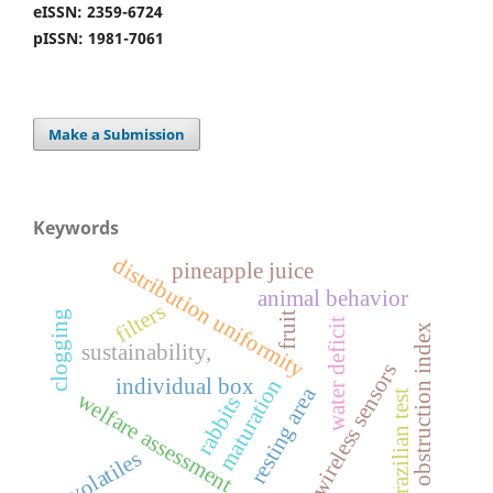
eISSN: 2359-6724
pISSN: 1981-7061
Make a Submission
Keywords
distribution uniformity
pineapple juice
animal behavior
filters
clogging
fruit
water deficit
x
sustainability,
wireless sensors
individual box
o
b
s
t
r
u
c
t
i
o
n
i
n
d
e
maturation
resting area
brazilian test
welfare assessment
rabbits
volatiles