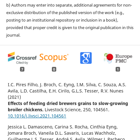
b) Authors may enter into separate, additional agreements for non-
exclusive distribution of the published version of the work (e.g.,
posting to an institutional repository or inclusion in a book),
provided that proper credit is given to the original publication in this
journal.
7
0
1
I.C. Pires Filho, J. Broch, C. Eyng, I.M. Silva, C. Souza, A.S.
Avila, L.D. Castilha, E.H. Cirilo, G.L.S. Tesser, R.V. Nunes
(2021)
Effects of feeding dried brewers grains to slow-growing
broiler chickens.
Livestock Science,
250
,
104561.
10.1016/j.livsci.2021.104561
Jessica L. Damasceno, Carina S. Rocha, Cinthia Eyng,
Jomara Broch, Vaneila D.L. Savaris, Lucas Wachholz,
Guilherme L.S. Tesser, André S. Avila, Wilmer J. Pacheco,