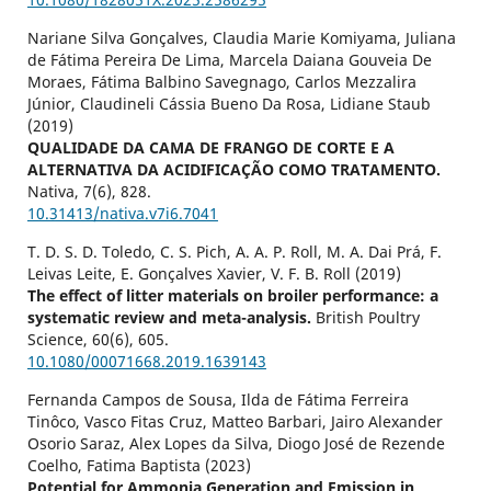
Nariane Silva Gonçalves, Claudia Marie Komiyama, Juliana
de Fátima Pereira De Lima, Marcela Daiana Gouveia De
Moraes, Fátima Balbino Savegnago, Carlos Mezzalira
Júnior, Claudineli Cássia Bueno Da Rosa, Lidiane Staub
(2019)
QUALIDADE DA CAMA DE FRANGO DE CORTE E A
ALTERNATIVA DA ACIDIFICAÇÃO COMO TRATAMENTO.
Nativa,
7
(6),
828.
10.31413/nativa.v7i6.7041
T. D. S. D. Toledo, C. S. Pich, A. A. P. Roll, M. A. Dai Prá, F.
Leivas Leite, E. Gonçalves Xavier, V. F. B. Roll (2019)
The effect of litter materials on broiler performance: a
systematic review and meta-analysis.
British Poultry
Science,
60
(6),
605.
10.1080/00071668.2019.1639143
Fernanda Campos de Sousa, Ilda de Fátima Ferreira
Tinôco, Vasco Fitas Cruz, Matteo Barbari, Jairo Alexander
Osorio Saraz, Alex Lopes da Silva, Diogo José de Rezende
Coelho, Fatima Baptista (2023)
Potential for Ammonia Generation and Emission in