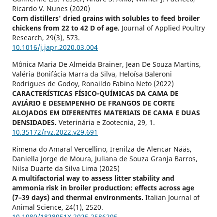
Ricardo V. Nunes (2020)
Corn distillers' dried grains with solubles to feed broiler
chickens from 22 to 42 D of age.
Journal of Applied Poultry
Research,
29
(3),
573.
10.1016/j.japr.2020.03.004
Mônica Maria De Almeida Brainer, Jean De Souza Martins,
Valéria Bonifácia Marra da Silva, Heloísa Baleroni
Rodrigues de Godoy, Ronaildo Fabino Neto (2022)
CARACTERÍSTICAS FÍSICO-QUÍMICAS DA CAMA DE
AVIÁRIO E DESEMPENHO DE FRANGOS DE CORTE
ALOJADOS EM DIFERENTES MATERIAIS DE CAMA E DUAS
DENSIDADES.
Veterinária e Zootecnia,
29
,
1.
10.35172/rvz.2022.v29.691
Rimena do Amaral Vercellino, Irenilza de Alencar Nääs,
Daniella Jorge de Moura, Juliana de Souza Granja Barros,
Nilsa Duarte da Silva Lima (2025)
A multifactorial way to assess litter stability and
ammonia risk in broiler production: effects across age
(7–39 days) and thermal environments.
Italian Journal of
Animal Science,
24
(1),
2520.
10.1080/1828051X.2025.2586295