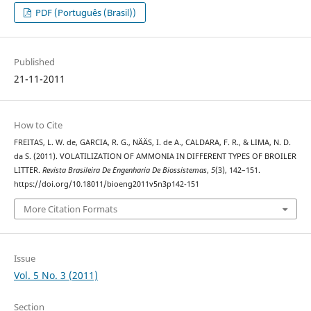
PDF (Português (Brasil))
Published
21-11-2011
How to Cite
FREITAS, L. W. de, GARCIA, R. G., NÄÄS, I. de A., CALDARA, F. R., & LIMA, N. D.
da S. (2011). VOLATILIZATION OF AMMONIA IN DIFFERENT TYPES OF BROILER
LITTER.
Revista Brasileira De Engenharia De Biossistemas
,
5
(3), 142–151.
https://doi.org/10.18011/bioeng2011v5n3p142-151
More Citation Formats
Issue
Vol. 5 No. 3 (2011)
Section