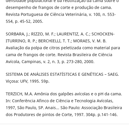
densidade populacional e da reutilização da cama sobre o
desempenho de frangos de corte e produção de cama.
Revista Portuguesa de Ciência Veterinária, v. 100, n. 553-
554, p. 45-52, 2005.
SORBARA, J.; RIZZO, M. F.; LAURENTIZ, A. C.; SCHOCKEN-
ITURRINO, R. P.; BERCHIELLI, T. T.; MORAES, V. M. B.
Avaliação da polpa de citros peletizada como material para
cama de frangos de corte. Revista Brasileira de Ciência
Avícola, Campinas, v. 2, n. 3, p. 273-280, 2000.
SISTEMA DE ANÁLISES ESTATÍSTICAS E GENÉTICAS – SAEG.
Viçosa: UFV, 1995. 59p.
TERZICH, M.A. Amônia dos galpões avícolas e o pH da cama.
In: Conferência Afinco de Ciência e Tecnologia Avícolas,
1997, São Paulo, SP. Anais... São Paulo: Associação Brasileira
dos Produtores de pintos de Corte, 1997. 304p. p.141-146.