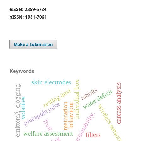
eISSN: 2359-6724
pISSN: 1981-7061
Make a Submission
Keywords
skin electrodes
individual box
carcass analysis
emittersÂ' clogging
rabbits
resting area
water deficit
volatiles
pineapple juice
maturation
behaviour
wireless sensors
sustainability,
fruit
welfare assessment
filters