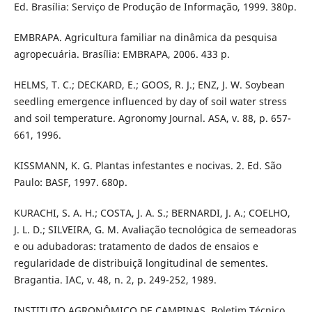
Ed. Brasília: Serviço de Produção de Informação, 1999. 380p.
EMBRAPA. Agricultura familiar na dinâmica da pesquisa
agropecuária. Brasília: EMBRAPA, 2006. 433 p.
HELMS, T. C.; DECKARD, E.; GOOS, R. J.; ENZ, J. W. Soybean
seedling emergence influenced by day of soil water stress
and soil temperature. Agronomy Journal. ASA, v. 88, p. 657-
661, 1996.
KISSMANN, K. G. Plantas infestantes e nocivas. 2. Ed. São
Paulo: BASF, 1997. 680p.
KURACHI, S. A. H.; COSTA, J. A. S.; BERNARDI, J. A.; COELHO,
J. L. D.; SILVEIRA, G. M. Avaliação tecnológica de semeadoras
e ou adubadoras: tratamento de dados de ensaios e
regularidade de distribuiçã longitudinal de sementes.
Bragantia. IAC, v. 48, n. 2, p. 249-252, 1989.
INSTITUTO AGRONÔMICO DE CAMPINAS. Boletim Técnico