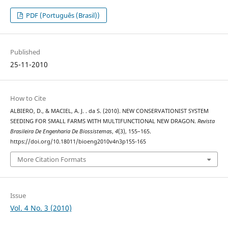
PDF (Português (Brasil))
Published
25-11-2010
How to Cite
ALBIERO, D., & MACIEL, A. J. . da S. (2010). NEW CONSERVATIONIST SYSTEM
SEEDING FOR SMALL FARMS WITH MULTIFUNCTIONAL NEW DRAGON.
Revista
Brasileira De Engenharia De Biossistemas
,
4
(3), 155–165.
https://doi.org/10.18011/bioeng2010v4n3p155-165
More Citation Formats
Issue
Vol. 4 No. 3 (2010)