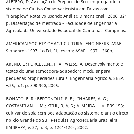
ALBIERO, D. Avaliação do Preparo de Solo empregando o
sistema de Cultivo Conservacionista em Faixas com
"Paraplow" Rotativo usando Análise Dimensional., 2006. 321
p. Dissertação de mestrado – Faculdade de Engenharia
Agrícola da Universidade Estadual de Campinas, Campinas.
AMERICAN SOCIETY OF AGRICULTURAL ENGINEERS. ASAE
Standards 1997. 1o Ed. St. Joseph: ASAE, 1997. 1360p.
AREND, L.; FORCELLINI, F. A.; WEISS, A. Desenvolvimento e
testes de uma semeadora-adubadora modular para
pequenas propriedades rurais. Engenharia Agrícola, SBEA
v.25, n.1, p. 890-900, 2005.
BONATO, E. R.; BERTGNOLLI, P. F.; LINHARES, A. G.;
COSTAMILAN, L. M.; KIIHL, R. A. S.; ALMEIDA, L. A. BRS 153:
cultivar de soja com boa adaptação ao sistema plantio direto
no Rio Grande do Sul. Pesquisa Agropecuária Brasileira,
EMBRAPA, v. 37, n. 8, p. 1201-1204, 2002.