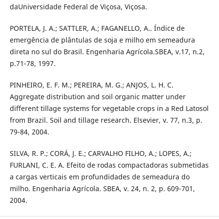
daUniversidade Federal de Viçosa, Viçosa.
PORTELA, J. A.; SATTLER, A.; FAGANELLO, A.. Índice de
emergência de plântulas de soja e milho em semeadura
direta no sul do Brasil. Engenharia Agrícola.SBEA, v.17, n.2,
p.71-78, 1997.
PINHEIRO, E. F. M.; PEREIRA, M. G.; ANJOS, L. H. C.
Aggregate distribution and soil organic matter under
different tillage systems for vegetable crops in a Red Latosol
from Brazil. Soil and tillage research. Elsevier, v. 77, n.3, p.
79-84, 2004.
SILVA, R. P.; CORÁ, J. E.; CARVALHO FILHO, A.; LOPES, A.;
FURLANI, C. E. A. Efeito de rodas compactadoras submetidas
a cargas verticais em profundidades de semeadura do
milho. Engenharia Agrícola. SBEA, v. 24, n. 2, p. 609-701,
2004.