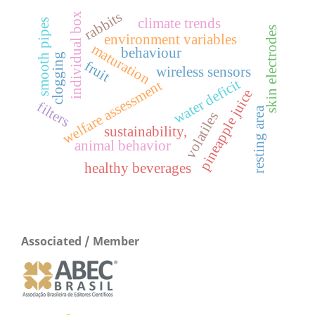
rabbits
individual box
climate trends
s
s
environment variables
maturation
behaviour
s
m
o
o
t
h
p
i
p
e
clogging
fruit
wireless sensors
water deficit
welfare assessment
s
k
i
n
e
l
e
c
t
r
o
d
e
pineapple juice
filters
resting area
volatiles
sustainability,
animal behavior
healthy beverages
Associated / Member