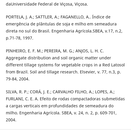
daUniversidade Federal de Viçosa, Viçosa.
PORTELA, J. A.; SATTLER, A.; FAGANELLO, A.. Índice de
emergência de plântulas de soja e milho em semeadura
direta no sul do Brasil. Engenharia Agrícola.SBEA, v.17, n.2,
p.71-78, 1997.
PINHEIRO, E. F. M.; PEREIRA, M. G.; ANJOS, L. H. C.
Aggregate distribution and soil organic matter under
different tillage systems for vegetable crops in a Red Latosol
from Brazil. Soil and tillage research. Elsevier, v. 77, n.3, p.
79-84, 2004.
SILVA, R. P.; CORÁ, J. E.; CARVALHO FILHO, A.; LOPES, A.;
FURLANI, C. E. A. Efeito de rodas compactadoras submetidas
a cargas verticais em profundidades de semeadura do
milho. Engenharia Agrícola. SBEA, v. 24, n. 2, p. 609-701,
2004.