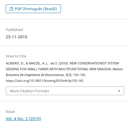
PDF (Português (Brasil))
Published
25-11-2010
How to Cite
ALBIERO, D., & MACIEL, A. J. . da S. (2010). NEW CONSERVATIONIST SYSTEM
SEEDING FOR SMALL FARMS WITH MULTIFUNCTIONAL NEW DRAGON.
Revista
Brasileira De Engenharia De Biossistemas
,
4
(3), 155–165.
https://doi.org/10.18011/bioeng2010v4n3p155-165
More Citation Formats
Issue
Vol. 4 No. 3 (2010)