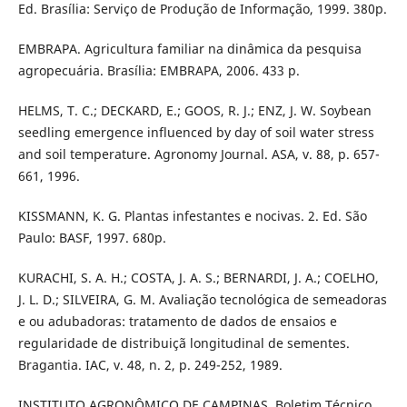
Ed. Brasília: Serviço de Produção de Informação, 1999. 380p.
EMBRAPA. Agricultura familiar na dinâmica da pesquisa
agropecuária. Brasília: EMBRAPA, 2006. 433 p.
HELMS, T. C.; DECKARD, E.; GOOS, R. J.; ENZ, J. W. Soybean
seedling emergence influenced by day of soil water stress
and soil temperature. Agronomy Journal. ASA, v. 88, p. 657-
661, 1996.
KISSMANN, K. G. Plantas infestantes e nocivas. 2. Ed. São
Paulo: BASF, 1997. 680p.
KURACHI, S. A. H.; COSTA, J. A. S.; BERNARDI, J. A.; COELHO,
J. L. D.; SILVEIRA, G. M. Avaliação tecnológica de semeadoras
e ou adubadoras: tratamento de dados de ensaios e
regularidade de distribuiçã longitudinal de sementes.
Bragantia. IAC, v. 48, n. 2, p. 249-252, 1989.
INSTITUTO AGRONÔMICO DE CAMPINAS. Boletim Técnico