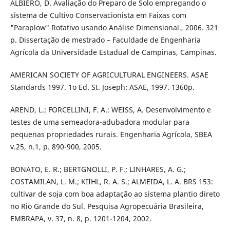
ALBIERO, D. Avaliação do Preparo de Solo empregando o
sistema de Cultivo Conservacionista em Faixas com
"Paraplow" Rotativo usando Análise Dimensional., 2006. 321
p. Dissertação de mestrado – Faculdade de Engenharia
Agrícola da Universidade Estadual de Campinas, Campinas.
AMERICAN SOCIETY OF AGRICULTURAL ENGINEERS. ASAE
Standards 1997. 1o Ed. St. Joseph: ASAE, 1997. 1360p.
AREND, L.; FORCELLINI, F. A.; WEISS, A. Desenvolvimento e
testes de uma semeadora-adubadora modular para
pequenas propriedades rurais. Engenharia Agrícola, SBEA
v.25, n.1, p. 890-900, 2005.
BONATO, E. R.; BERTGNOLLI, P. F.; LINHARES, A. G.;
COSTAMILAN, L. M.; KIIHL, R. A. S.; ALMEIDA, L. A. BRS 153:
cultivar de soja com boa adaptação ao sistema plantio direto
no Rio Grande do Sul. Pesquisa Agropecuária Brasileira,
EMBRAPA, v. 37, n. 8, p. 1201-1204, 2002.