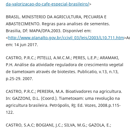
da-valorizacao-do-cafe-especial-brasileiro/
>
BRASIL. MINISTERIO DA AGRICULTURA, PECUARIA E
ABASTECIMENTO. Regras para analises de sementes.
Brasilia, Df: MAPA/DFA.2003. Disponível em:
<
http://www.planalto.gov.br/ccivil_03/leis/2003/L10.711.htm
>A
em: 14 jun 2017.
CASTRO, P.R.C.; PITELLI, A.M.C.M.; PERES, L.E.P.; ARAMAKI,
P.H. Análise da atividade reguladora de crescimento vegetal
de tiametoxam através de biotestes. Publicatio, v.13, n.13,
p.25-29. 2007.
CASTRO, P.R.C.; PEREIRA, M.A. Bioativadores na agricultura.
In: GAZZONI, D.L. (Coord.). Tiametoxam: uma revolução na
agricultura brasileira. Petrópolis, RJ; Ed. Vozes, 2008.p.115-
122.
CASTRO, S.A.C; BOGIANI, J.C.; SILVA, M.G.; GAZOLA, E.;