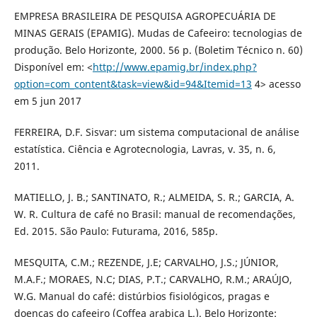
EMPRESA BRASILEIRA DE PESQUISA AGROPECUÁRIA DE
MINAS GERAIS (EPAMIG). Mudas de Cafeeiro: tecnologias de
produção. Belo Horizonte, 2000. 56 p. (Boletim Técnico n. 60)
Disponível em: <
http://www.epamig.br/index.php?
option=com_content&task=view&id=94&Itemid=13
4> acesso
em 5 jun 2017
FERREIRA, D.F. Sisvar: um sistema computacional de análise
estatística. Ciência e Agrotecnologia, Lavras, v. 35, n. 6,
2011.
MATIELLO, J. B.; SANTINATO, R.; ALMEIDA, S. R.; GARCIA, A.
W. R. Cultura de café no Brasil: manual de recomendações,
Ed. 2015. São Paulo: Futurama, 2016, 585p.
MESQUITA, C.M.; REZENDE, J.E; CARVALHO, J.S.; JÚNIOR,
M.A.F.; MORAES, N.C; DIAS, P.T.; CARVALHO, R.M.; ARAÚJO,
W.G. Manual do café: distúrbios fisiológicos, pragas e
doenças do cafeeiro (Coffea arabica L.). Belo Horizonte: