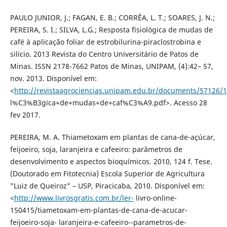
PAULO JUNIOR, J.; FAGAN, E. B.; CORRÊA, L. T.; SOARES, J. N.;
PEREIRA, S. I.; SILVA, L.G.; Resposta fisiológica de mudas de
café à aplicação foliar de estrobilurina-piraclostrobina e
silício. 2013 Revista do Centro Universitário de Patos de
Minas. ISSN 2178-7662 Patos de Minas, UNIPAM, (4):42– 57,
nov. 2013. Disponível em:
<
http://revistaagrociencias.unipam.edu.br/documents/57126/1
l%C3%B3gica+de+mudas+de+caf%C3%A9.pdf>. Acesso 28
fev 2017.
PEREIRA, M. A. Thiametoxam em plantas de cana-de-açúcar,
feijoeiro, soja, laranjeira e cafeeiro: parâmetros de
desenvolvimento e aspectos bioquímicos. 2010, 124 f. Tese.
(Doutorado em Fitotecnia) Escola Superior de Agricultura
"Luiz de Queiroz" – USP, Piracicaba, 2010. Disponível em:
<
http://www.livrosgratis.com.br/ler-
livro-online-
150415/tiametoxam-em-plantas-de-cana-de-acucar-
feijoeiro-soja- laranjeira-e-cafeeiro--parametros-de-