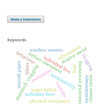
Make a Submission
Keywords
urbanization
shadow moiré
wireless sensors
behaviour
welfare assessment
clogging
individual box
industrial processing
s
filters
emittersÂ' clogging
fruit
maturation
sustainability,
s
m
o
o
t
h
p
i
p
e
climate trends
isostrainmaps
volatiles
water deficit
turbulent flow
physical occupancy