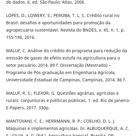
de dados. 6. ed. São Paulo: Atlas, 2006.
LOPES, D.; LOWERY, S.; PEROBA, T. L. C. Crédito rural no
Brasil: desafios e oportunidades para promoção da
agropecuária sustentável. Revista do BNDES, v. 45, n. 1, p.
155-196, 2016.
MALUF, C. Análise do crédito do programa para redução da
emissão de gases de efeito estufa na agricultura para o
setor pecuário. 2014. 89 f. Dissertação (Mestrado) –
Programa de Pós-graduação em Engenharia Agrícola,
Universidade Estadual de Campinas, Campinas, 2014. 86 f.
MALUF, R. S.; FLEXOR, G. Questões agrárias, agrícolas e
rurais: conjunturas e políticas públicas. 1. ed. Rio de Janeiro:
E-Papers, 2017. 330p.
MANTOVANI, C. E.; HERRMANN, R. P.; COELHO, D. L. J.
Máquinas e implementos agrícolas. In: ALBUQUERQUE, A. C.
S.; SILVA, A. G. (Ed.). Agricultura tropical. Brasília, DF: