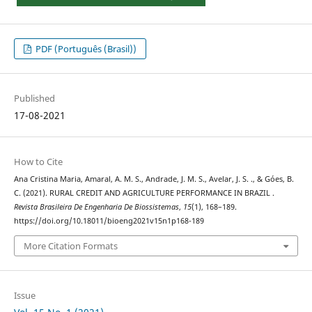
PDF (Português (Brasil))
Published
17-08-2021
How to Cite
Ana Cristina Maria, Amaral, A. M. S., Andrade, J. M. S., Avelar, J. S. ., & Góes, B.
C. (2021). RURAL CREDIT AND AGRICULTURE PERFORMANCE IN BRAZIL .
Revista Brasileira De Engenharia De Biossistemas
,
15
(1), 168–189.
https://doi.org/10.18011/bioeng2021v15n1p168-189
More Citation Formats
Issue