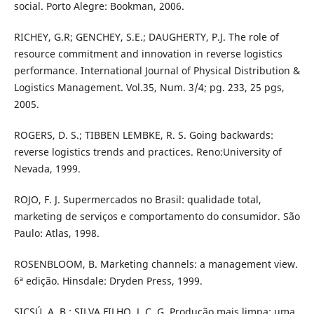
social. Porto Alegre: Bookman, 2006.
RICHEY, G.R; GENCHEY, S.E.; DAUGHERTY, P.J. The role of
resource commitment and innovation in reverse logistics
performance. International Journal of Physical Distribution &
Logistics Management. Vol.35, Num. 3/4; pg. 233, 25 pgs,
2005.
ROGERS, D. S.; TIBBEN LEMBKE, R. S. Going backwards:
reverse logistics trends and practices. Reno:University of
Nevada, 1999.
ROJO, F. J. Supermercados no Brasil: qualidade total,
marketing de serviços e comportamento do consumidor. São
Paulo: Atlas, 1998.
ROSENBLOOM, B. Marketing channels: a management view.
6ª edição. Hinsdale: Dryden Press, 1999.
SICSÚ, A. B.; SILVA FILHO, J. C. G. Produção mais limpa: uma