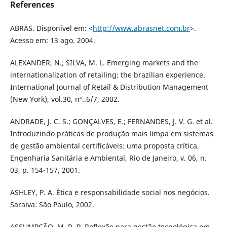
References
ABRAS. Disponível em: <
http://www.abrasnet.com.br
>.
Acesso em: 13 ago. 2004.
ALEXANDER, N.; SILVA, M. L. Emerging markets and the
internationalization of retailing: the brazilian experience.
International Journal of Retail & Distribution Management
(New York), vol.30, nº..6/7, 2002.
ANDRADE, J. C. S.; GONÇALVES, E.; FERNANDES, J. V. G. et al.
Introduzindo práticas de produção mais limpa em sistemas
de gestão ambiental certificáveis: uma proposta crítica.
Engenharia Sanitária e Ambiental, Rio de Janeiro, v. 06, n.
03, p. 154-157, 2001.
ASHLEY, P. A. Ética e responsabilidade social nos negócios.
Saraiva: São Paulo, 2002.
ASSUMPÇÃO, M. R. P. Reflexão para gestão tecnológica em