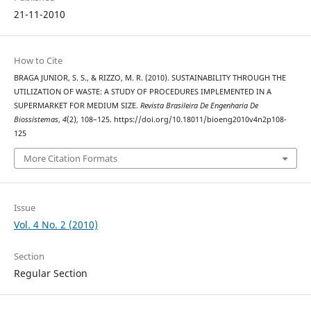
21-11-2010
How to Cite
BRAGA JUNIOR, S. S., & RIZZO, M. R. (2010). SUSTAINABILITY THROUGH THE
UTILIZATION OF WASTE: A STUDY OF PROCEDURES IMPLEMENTED IN A
SUPERMARKET FOR MEDIUM SIZE.
Revista Brasileira De Engenharia De
Biossistemas
,
4
(2), 108–125. https://doi.org/10.18011/bioeng2010v4n2p108-
125
More Citation Formats
Issue
Vol. 4 No. 2 (2010)
Section
Regular Section