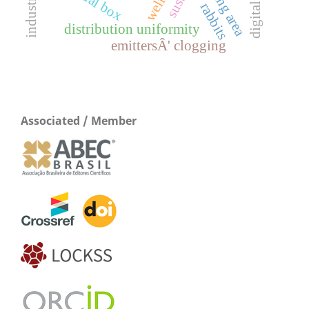
resting area
rabbits
distribution uniformity
emittersÂ' clogging
Associated / Member