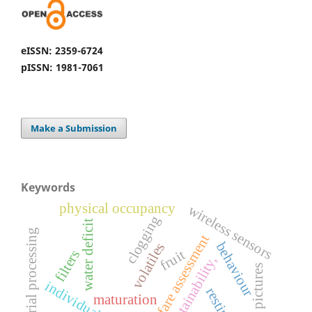
eISSN: 2359-6724
pISSN: 1981-7061
Make a Submission
Keywords
physical occupancy
wireless sensors
clogging
water deficit
industrial processing
welfare assessment
behaviour
volatiles
filters
fruit
sustainability,
digital pictures
individual box
maturation