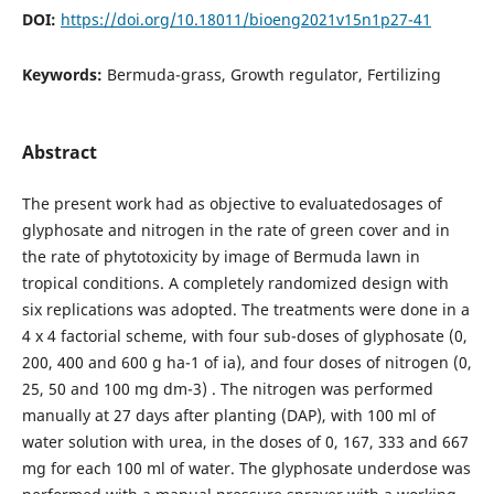
DOI:
https://doi.org/10.18011/bioeng2021v15n1p27-41
Keywords:
Bermuda-grass, Growth regulator, Fertilizing
Abstract
The present work had as objective to evaluatedosages of
glyphosate and nitrogen in the rate of green cover and in
the rate of phytotoxicity by image of Bermuda lawn in
tropical conditions. A completely randomized design with
six replications was adopted. The treatments were done in a
4 x 4 factorial scheme, with four sub-doses of glyphosate (0,
200, 400 and 600 g ha-1 of ia), and four doses of nitrogen (0,
25, 50 and 100 mg dm-3) . The nitrogen was performed
manually at 27 days after planting (DAP), with 100 ml of
water solution with urea, in the doses of 0, 167, 333 and 667
mg for each 100 ml of water. The glyphosate underdose was