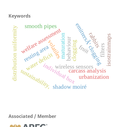
Keywords
emittersÂ' clogging
smooth pipes
distribution uniformity
welfare assessment
rabbits
maturation
isostrainmaps
behaviour
volatiles
clogging
filters
resting area
fruit
water deficit
individual box
wireless sensors
carcass analysis
sustainability,
urbanization
shadow moiré
Associated / Member