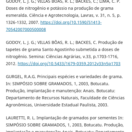
GODOY, L. J. G.; VILLAS BÔAS, R. L.; BACKES, C.; LIMA, C. P.
Doses de nitrogênio e potássio na produção de grama
esmeralda. Ciência e Agrotecnologia, Lavras, v. 31, n. 5, p.
1326-1332, 2007.
https://doi.org/10.1590/S1413-
70542007000500008
GODOY, L. J. G.; VILLAS BÔAS, R. L.; BACKES, C. Produção de
tapetes de grama Santo Agostinho submetida a doses de
nitrogênio. Semina: Ciências Agrárias, v.33, p.1703-1716,
2012.
https://doi.org/10.5433/1679-0359.2012v33n5p1703
GURGEL, R.A.G. Principais espécies e variedades de grama.
In: SIMPÓSIO SOBRE GRAMADOS, 1, 2003, Botucatu.
Produção, implantação e manutenção: Anais. Botucatu:
Departamento de Recursos Naturais, Faculdade de Ciências
Agronômicas, Universidade Estadual Paulista, 2003.
LAURETTI, R. L. Implantação de gramados por sementes In:
SIMPÓSIO SOBRE GRAMADOS, 1, 2003, Botucatu. Produção,
implantação e manutenção: Anais. Botucatu: Departamento