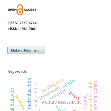
eISSN: 2359-6724
pISSN: 1981-7061
Make a Submission
Keywords
resting area
rabbits
individual box
environment variables
electroencephalogram
water deficit
maturation
volatiles
animal behavior
filters
wireless sensors
welfare assessment