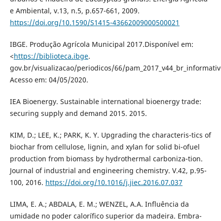
e Ambiental, v.13, n.5, p.657-661, 2009.
https://doi.org/10.1590/S1415-43662009000500021
IBGE. Produção Agrícola Municipal 2017.Disponível em:
<
https://biblioteca.ibge
.
gov.br/visualizacao/periodicos/66/pam_2017_v44_br_informativ
Acesso em: 04/05/2020.
IEA Bioenergy. Sustainable international bioenergy trade:
securing supply and demand 2015. 2015.
KIM, D.; LEE, K.; PARK, K. Y. Upgrading the characteris-tics of
biochar from cellulose, lignin, and xylan for solid bi-ofuel
production from biomass by hydrothermal carboniza-tion.
Journal of industrial and engineering chemistry. V.42, p.95-
100, 2016.
https://doi.org/10.1016/j.jiec.2016.07.037
LIMA, E. A.; ABDALA, E. M.; WENZEL, A.A. Influência da
umidade no poder calorífico superior da madeira. Embra-