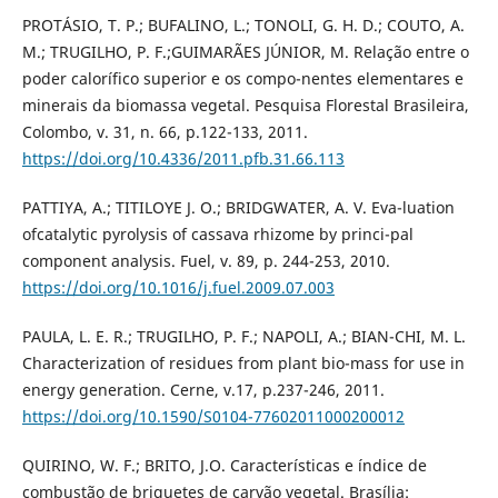
PROTÁSIO, T. P.; BUFALINO, L.; TONOLI, G. H. D.; COUTO, A.
M.; TRUGILHO, P. F.;GUIMARÃES JÚNIOR, M. Relação entre o
poder calorífico superior e os compo-nentes elementares e
minerais da biomassa vegetal. Pesquisa Florestal Brasileira,
Colombo, v. 31, n. 66, p.122-133, 2011.
https://doi.org/10.4336/2011.pfb.31.66.113
PATTIYA, A.; TITILOYE J. O.; BRIDGWATER, A. V. Eva-luation
ofcatalytic pyrolysis of cassava rhizome by princi-pal
component analysis. Fuel, v. 89, p. 244-253, 2010.
https://doi.org/10.1016/j.fuel.2009.07.003
PAULA, L. E. R.; TRUGILHO, P. F.; NAPOLI, A.; BIAN-CHI, M. L.
Characterization of residues from plant bio-mass for use in
energy generation. Cerne, v.17, p.237-246, 2011.
https://doi.org/10.1590/S0104-77602011000200012
QUIRINO, W. F.; BRITO, J.O. Características e índice de
combustão de briquetes de carvão vegetal. Brasília: