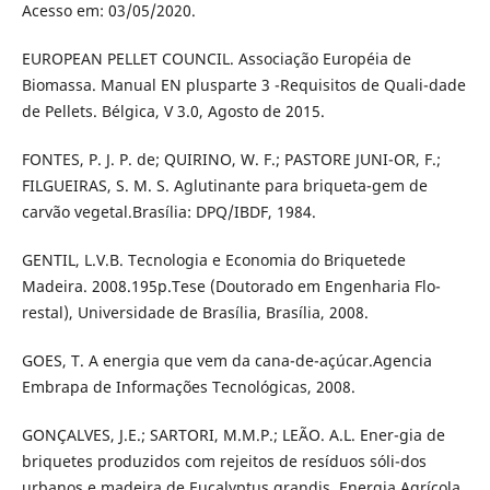
Acesso em: 03/05/2020.
EUROPEAN PELLET COUNCIL. Associação Européia de
Biomassa. Manual EN plusparte 3 -Requisitos de Quali-dade
de Pellets. Bélgica, V 3.0, Agosto de 2015.
FONTES, P. J. P. de; QUIRINO, W. F.; PASTORE JUNI-OR, F.;
FILGUEIRAS, S. M. S. Aglutinante para briqueta-gem de
carvão vegetal.Brasília: DPQ/IBDF, 1984.
GENTIL, L.V.B. Tecnologia e Economia do Briquetede
Madeira. 2008.195p.Tese (Doutorado em Engenharia Flo-
restal), Universidade de Brasília, Brasília, 2008.
GOES, T. A energia que vem da cana-de-açúcar.Agencia
Embrapa de Informações Tecnológicas, 2008.
GONÇALVES, J.E.; SARTORI, M.M.P.; LEÃO. A.L. Ener-gia de
briquetes produzidos com rejeitos de resíduos sóli-dos
urbanos e madeira de Eucalyptus grandis. Energia Agrícola