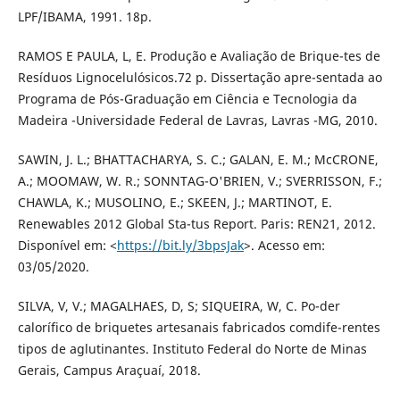
LPF/IBAMA, 1991. 18p.
RAMOS E PAULA, L, E. Produção e Avaliação de Brique-tes de
Resíduos Lignocelulósicos.72 p. Dissertação apre-sentada ao
Programa de Pós-Graduação em Ciência e Tecnologia da
Madeira -Universidade Federal de Lavras, Lavras -MG, 2010.
SAWIN, J. L.; BHATTACHARYA, S. C.; GALAN, E. M.; McCRONE,
A.; MOOMAW, W. R.; SONNTAG-O'BRIEN, V.; SVERRISSON, F.;
CHAWLA, K.; MUSOLINO, E.; SKEEN, J.; MARTINOT, E.
Renewables 2012 Global Sta-tus Report. Paris: REN21, 2012.
Disponível em: <
https://bit.ly/3bpsJak
>. Acesso em:
03/05/2020.
SILVA, V, V.; MAGALHAES, D, S; SIQUEIRA, W, C. Po-der
calorífico de briquetes artesanais fabricados comdife-rentes
tipos de aglutinantes. Instituto Federal do Norte de Minas
Gerais, Campus Araçuaí, 2018.