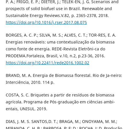
P. A.; FRIGO, E. P.; DIETER, J.; TELEK-EN, J. G. Scenarios and
prospects of solid biofuel use in Brazil. Renewable and
Sustainable Energy Reviews.V.82, p. 2365-2378, 2018.
https://doi.org/10.1016/j.rser.2017.08.075
BORGES, A. C. P.; SILVA, M. S.; ALVES, C. T.; TOR-RES, E. A.
Energias renováveis: uma contextualização da biomassa
como fonte de energia. REDE-Revista Eletrôni-ca do
PRODEMA.Fortaleza, Brasil, v.10, n.2, p.23-36, 2016.
https://doi.org/10.22411/rede2016.1002.02
BRAND, M. A. Energia de Biomassa florestal. Rio de Ja-neiro:
Interciência, 2010. 114 p.
COSTA, S. C. Briquetes a partir de resíduos de biomassa
agrícola. Programa de Pós-graduação em ciências ambi-
entais, UNISUL. 2019.
DIAS, J. M. S. SANTOS,D. T.; BRAGA, M.; ONOYAMA, M. M.;
MIRANDA, C. H. B.; BARBOSA, P; F; D.; ROCHA, J; D. Produção