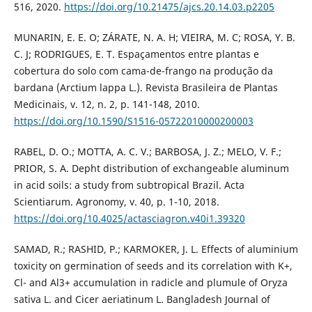
516, 2020.
https://doi.org/10.21475/ajcs.20.14.03.p2205
MUNARIN, E. E. O; ZÁRATE, N. A. H; VIEIRA, M. C; ROSA, Y. B.
C. J; RODRIGUES, E. T. Espaçamentos entre plantas e
cobertura do solo com cama-de-frango na produção da
bardana (Arctium lappa L.). Revista Brasileira de Plantas
Medicinais, v. 12, n. 2, p. 141-148, 2010.
https://doi.org/10.1590/S1516-05722010000200003
RABEL, D. O.; MOTTA, A. C. V.; BARBOSA, J. Z.; MELO, V. F.;
PRIOR, S. A. Depht distribution of exchangeable aluminum
in acid soils: a study from subtropical Brazil. Acta
Scientiarum. Agronomy, v. 40, p. 1-10, 2018.
https://doi.org/10.4025/actasciagron.v40i1.39320
SAMAD, R.; RASHID, P.; KARMOKER, J. L. Effects of aluminium
toxicity on germination of seeds and its correlation with K+,
Cl- and Al3+ accumulation in radicle and plumule of Oryza
sativa L. and Cicer aeriatinum L. Bangladesh Journal of