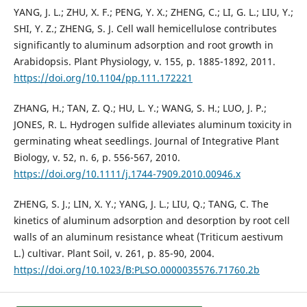
YANG, J. L.; ZHU, X. F.; PENG, Y. X.; ZHENG, C.; LI, G. L.; LIU, Y.;
SHI, Y. Z.; ZHENG, S. J. Cell wall hemicellulose contributes
significantly to aluminum adsorption and root growth in
Arabidopsis. Plant Physiology, v. 155, p. 1885-1892, 2011.
https://doi.org/10.1104/pp.111.172221
ZHANG, H.; TAN, Z. Q.; HU, L. Y.; WANG, S. H.; LUO, J. P.;
JONES, R. L. Hydrogen sulfide alleviates aluminum toxicity in
germinating wheat seedlings. Journal of Integrative Plant
Biology, v. 52, n. 6, p. 556-567, 2010.
https://doi.org/10.1111/j.1744-7909.2010.00946.x
ZHENG, S. J.; LIN, X. Y.; YANG, J. L.; LIU, Q.; TANG, C. The
kinetics of aluminum adsorption and desorption by root cell
walls of an aluminum resistance wheat (Triticum aestivum
L.) cultivar. Plant Soil, v. 261, p. 85-90, 2004.
https://doi.org/10.1023/B:PLSO.0000035576.71760.2b