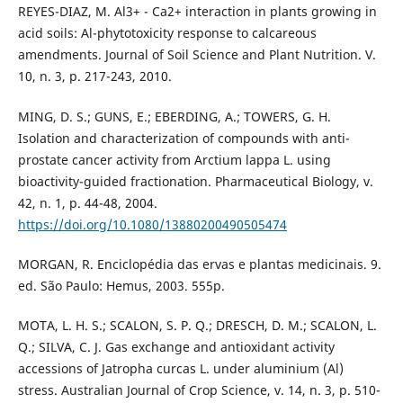
REYES-DIAZ, M. Al3+ - Ca2+ interaction in plants growing in
acid soils: Al-phytotoxicity response to calcareous
amendments. Journal of Soil Science and Plant Nutrition. V.
10, n. 3, p. 217-243, 2010.
MING, D. S.; GUNS, E.; EBERDING, A.; TOWERS, G. H.
Isolation and characterization of compounds with anti-
prostate cancer activity from Arctium lappa L. using
bioactivity-guided fractionation. Pharmaceutical Biology, v.
42, n. 1, p. 44-48, 2004.
https://doi.org/10.1080/13880200490505474
MORGAN, R. Enciclopédia das ervas e plantas medicinais. 9.
ed. São Paulo: Hemus, 2003. 555p.
MOTA, L. H. S.; SCALON, S. P. Q.; DRESCH, D. M.; SCALON, L.
Q.; SILVA, C. J. Gas exchange and antioxidant activity
accessions of Jatropha curcas L. under aluminium (Al)
stress. Australian Journal of Crop Science, v. 14, n. 3, p. 510-