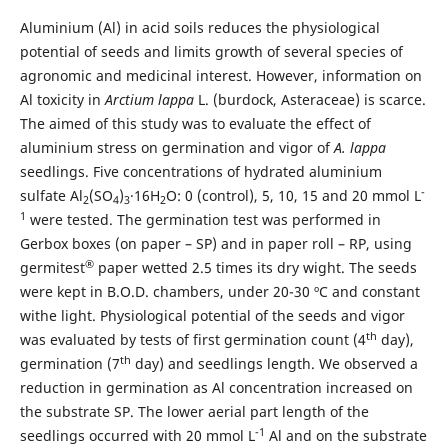
Aluminium (Al) in acid soils reduces the physiological
potential of seeds and limits growth of several species of
agronomic and medicinal interest. However, information on
Al toxicity in
Arctium lappa
L. (burdock, Asteraceae) is scarce.
The aimed of this study was to evaluate the effect of
aluminium stress on germination and vigor of
A. lappa
seedlings. Five concentrations of hydrated aluminium
-
sulfate Al
(SO
)
·16H
O: 0 (control), 5, 10, 15 and 20 mmol L
2
4
3
2
1
were tested. The germination test was performed in
Gerbox boxes (on paper – SP) and in paper roll – RP, using
®
germitest
paper wetted 2.5 times its dry wight. The seeds
were kept in B.O.D. chambers, under 20-30 ºC and constant
withe light. Physiological potential of the seeds and vigor
th
was evaluated by tests of first germination count (4
day),
th
germination (7
day) and seedlings length. We observed a
reduction in germination as Al concentration increased on
the substrate SP. The lower aerial part length of the
-1
seedlings occurred with 20 mmol L
Al and on the substrate