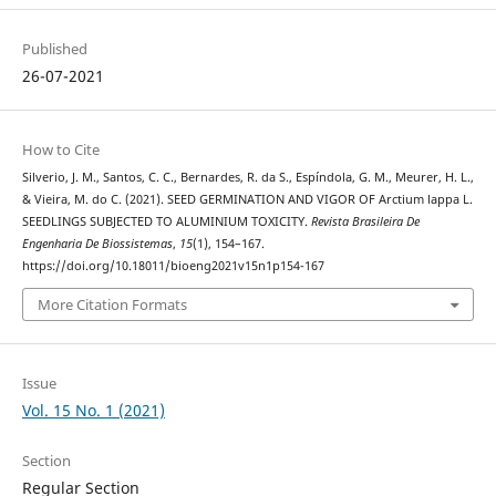
Published
26-07-2021
How to Cite
Silverio, J. M., Santos, C. C., Bernardes, R. da S., Espíndola, G. M., Meurer, H. L.,
& Vieira, M. do C. (2021). SEED GERMINATION AND VIGOR OF Arctium lappa L.
SEEDLINGS SUBJECTED TO ALUMINIUM TOXICITY.
Revista Brasileira De
Engenharia De Biossistemas
,
15
(1), 154–167.
https://doi.org/10.18011/bioeng2021v15n1p154-167
More Citation Formats
Issue
Vol. 15 No. 1 (2021)
Section
Regular Section