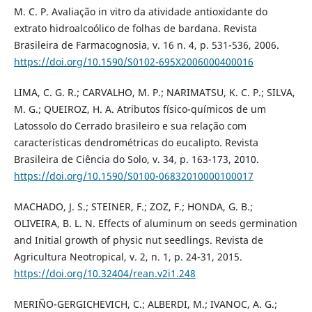
M. C. P. Avaliação in vitro da atividade antioxidante do
extrato hidroalcoólico de folhas de bardana. Revista
Brasileira de Farmacognosia, v. 16 n. 4, p. 531-536, 2006.
https://doi.org/10.1590/S0102-695X2006000400016
LIMA, C. G. R.; CARVALHO, M. P.; NARIMATSU, K. C. P.; SILVA,
M. G.; QUEIROZ, H. A. Atributos físico-químicos de um
Latossolo do Cerrado brasileiro e sua relação com
características dendrométricas do eucalipto. Revista
Brasileira de Ciência do Solo, v. 34, p. 163-173, 2010.
https://doi.org/10.1590/S0100-06832010000100017
MACHADO, J. S.; STEINER, F.; ZOZ, F.; HONDA, G. B.;
OLIVEIRA, B. L. N. Effects of aluminum on seeds germination
and Initial growth of physic nut seedlings. Revista de
Agricultura Neotropical, v. 2, n. 1, p. 24-31, 2015.
https://doi.org/10.32404/rean.v2i1.248
MERIÑO-GERGICHEVICH, C.; ALBERDI, M.; IVANOC, A. G.;