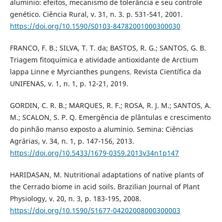
alumínio: efeitos, mecanismo de tolerância e seu controle
genético. Ciência Rural, v. 31, n. 3. p. 531-541, 2001.
https://doi.org/10.1590/S0103-84782001000300030
FRANCO, F. B.; SILVA, T. T. da; BASTOS, R. G.; SANTOS, G. B.
Triagem fitoquímica e atividade antioxidante de Arctium
lappa Linne e Myrcianthes pungens. Revista Científica da
UNIFENAS, v. 1, n. 1, p. 12-21, 2019.
GORDIN, C. R. B.; MARQUES, R. F.; ROSA, R. J. M.; SANTOS, A.
M.; SCALON, S. P. Q. Emergência de plântulas e crescimento
do pinhão manso exposto a alumínio. Semina: Ciências
Agrárias, v. 34, n. 1, p. 147-156, 2013.
https://doi.org/10.5433/1679-0359.2013v34n1p147
HARIDASAN, M. Nutritional adaptations of native plants of
the Cerrado biome in acid soils. Brazilian Journal of Plant
Physiology, v. 20, n. 3, p. 183-195, 2008.
https://doi.org/10.1590/S1677-04202008000300003