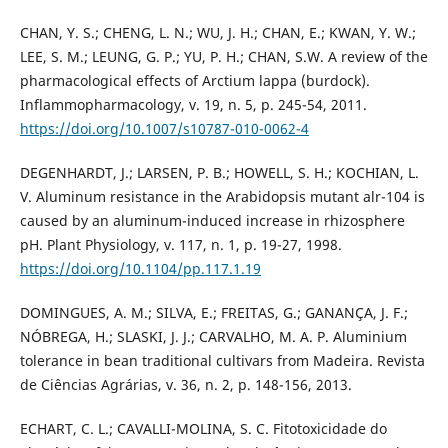
CHAN, Y. S.; CHENG, L. N.; WU, J. H.; CHAN, E.; KWAN, Y. W.;
LEE, S. M.; LEUNG, G. P.; YU, P. H.; CHAN, S.W. A review of the
pharmacological effects of Arctium lappa (burdock).
Inflammopharmacology, v. 19, n. 5, p. 245-54, 2011.
https://doi.org/10.1007/s10787-010-0062-4
DEGENHARDT, J.; LARSEN, P. B.; HOWELL, S. H.; KOCHIAN, L.
V. Aluminum resistance in the Arabidopsis mutant alr-104 is
caused by an aluminum-induced increase in rhizosphere
pH. Plant Physiology, v. 117, n. 1, p. 19-27, 1998.
https://doi.org/10.1104/pp.117.1.19
DOMINGUES, A. M.; SILVA, E.; FREITAS, G.; GANANÇA, J. F.;
NÓBREGA, H.; SLASKI, J. J.; CARVALHO, M. A. P. Aluminium
tolerance in bean traditional cultivars from Madeira. Revista
de Ciências Agrárias, v. 36, n. 2, p. 148-156, 2013.
ECHART, C. L.; CAVALLI-MOLINA, S. C. Fitotoxicidade do