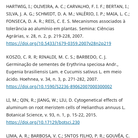
HARTWIG, I.; OLIVEIRA, A. C.; CARVALHO, F. I. F.; BERTAN, I.;
SILVA, J. A. G.; SCHMIDT, D. A. M.; VALÉRIO, I. P.; MAIA, L. C.;
FONSECA, D. A. R.; REIS, C. E. S. Mecanismos associados à
tolerância ao alumínio em plantas. Semina: Ciências
Agrárias, v. 28, n. 2, p. 219-228, 2007.
https://doi.org/10.5433/1679-0359.2007v28n2p219
KOSZO, C. R. R; RINALDI, M. C. S.; BARBEDO, C. J.
Germinação de sementes de Erythrina speciosa Andr.,
Eugenia brasiliensis Lam. e Cucumis sativus L. em meio
ácido. Hoehnea, v. 34, n. 3, p. 271-282, 2007.
https://doi.org/10.1590/S2236-89062007000300002
LI, M.; QIN, R.; JIANG, W.; LIU, D. Cytogenetical effects of
aluminum on root meristem cells of Helianthus annuus L.
Botanical Science, v. 93, n. 1, p. 15-22, 2015.
https://doi.org/10.17129/botsci.230
LIMA, A. R.; BARBOSA, V. C.; SNTOS FILHO, P. R.; GOUVÊA, C.