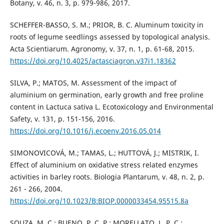
Botany, v. 46, n. 3, p. 979-986, 2017.
SCHEFFER-BASSO, S. M.; PRIOR, B. C. Aluminum toxicity in
roots of legume seedlings assessed by topological analysis.
Acta Scientiarum. Agronomy, v. 37, n. 1, p. 61-68, 2015.
https://doi.org/10.4025/actasciagron.v37i1.18362
SILVA, P.; MATOS, M. Assessment of the impact of
aluminium on germination, early growth and free proline
content in Lactuca sativa L. Ecotoxicology and Environmental
Safety, v. 131, p. 151-156, 2016.
https://doi.org/10.1016/j.ecoenv.2016.05.014
SIMONOVICOVÁ, M.; TAMAS, L.; HUTTOVÁ, J.; MISTRIK, I.
Effect of aluminium on oxidative stress related enzymes
activities in barley roots. Biologia Plantarum, v. 48, n. 2, p.
261 - 266, 2004.
https://doi.org/10.1023/B:BIOP.0000033454.95515.8a
SOUZA, M. C.; BUENO, P. C. P.; MORELLATO, L. P. C.;