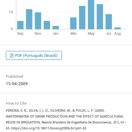
PDF (Português (Brasil))
Published
15-04-2009
How to Cite
PEREIRA, E. R., SILVA, I. J. O., OLIVEIRA, W., & POLES, L. F. (2009).
WASTERWATER OF SWINE PRODUCTION AND THE EFFECT OF AGRICULTURAL
REUSE IN IRRIGATION.
Revista Brasileira De Engenharia De Biossistemas
,
3
(1), 61–
65. https://doi.org/10.18011/bioeng2009v3n1p61-65