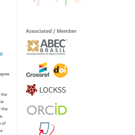
Associated / Member
al
 agree
 the
The
r the
e,
 of
he