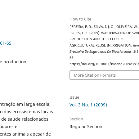
How to Cite
PEREIRA, E. R., SILVA, I. J. O., OLIVEIRA, W.
POLES, L. F. (2009). WASTERWATER OF SWI
PRODUCTION AND THE EFFECT OF
p61-65
AGRICULTURAL REUSE IN IRRIGATION.
Rev
Brasileira De Engenharia De Biossistemas
,
3
(1
65.
ne production
https://doi.org/10.18011/bioeng2009v3n1
More Citation Formats
Issue
tração em larga escala,
Vol. 3 No. 1 (2009)
o dos ecossistemas locais
Section
s de saúde relacionados
Regular Section
 odores e
entes animais apesar de