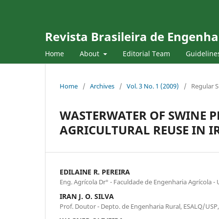
Revista Brasileira de Engenha
Home
About
Editorial Team
Guideline
Home
/
Archives
/
Vol. 3 No. 1 (2009)
/
Regular S
WASTERWATER OF SWINE P
AGRICULTURAL REUSE IN I
EDILAINE R. PEREIRA
Eng. Agrícola Dr° - Faculdade de Engenharia Agrícola 
IRAN J. O. SILVA
Prof. Doutor - Depto. de Engenharia Rural, ESALQ/USP, 