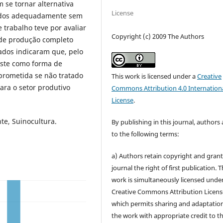
 se tornar alternativa
License
jados adequadamente sem
trabalho teve por avaliar
Copyright (c) 2009 The Authors
 de produção completo
tados indicaram que, pelo
deste como forma de
prometida se não tratado
This work is licensed under a
Creative
ara o setor produtivo
Commons Attribution 4.0 Internation
License
.
te, Suinocultura.
By publishing in this journal, authors
to the following terms:
a) Authors retain copyright and grant
journal the right of first publication. 
work is simultaneously licensed unde
Creative Commons Attribution Licens
which permits sharing and adaptation
the work with appropriate credit to t