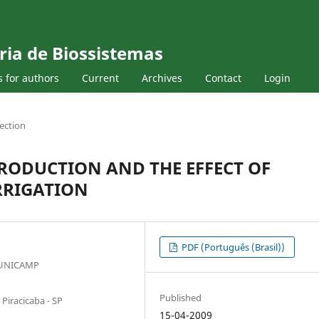
ria de Biossistemas
s for authors
Current
Archives
Contact
Login
ection
RODUCTION AND THE EFFECT OF
RRIGATION
PDF (Português (Brasil))
- UNICAMP
Published
Piracicaba - SP
15-04-2009