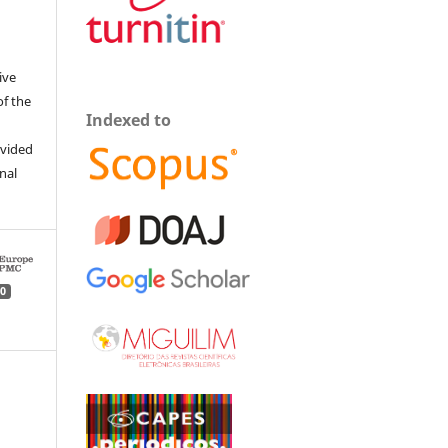
ive
of the
Indexed to
ovided
inal
0