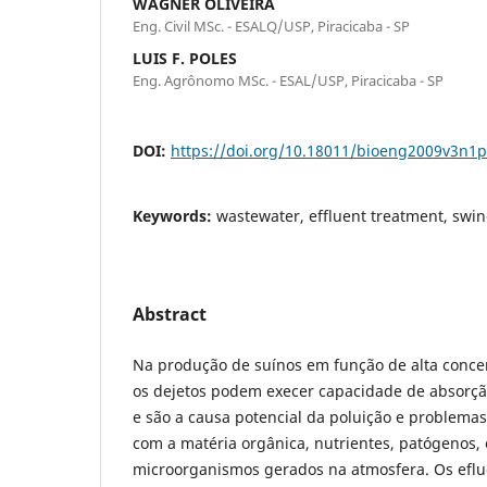
WAGNER OLIVEIRA
Eng. Civil MSc. - ESALQ/USP, Piracicaba - SP
LUIS F. POLES
Eng. Agrônomo MSc. - ESAL/USP, Piracicaba - SP
DOI:
https://doi.org/10.18011/bioeng2009v3n1
Keywords:
wastewater, effluent treatment, swi
Abstract
Na produção de suínos em função de alta concen
os dejetos podem execer capacidade de absorçã
e são a causa potencial da poluição e problema
com a matéria orgânica, nutrientes, patógenos,
microorganismos gerados na atmosfera. Os eflu