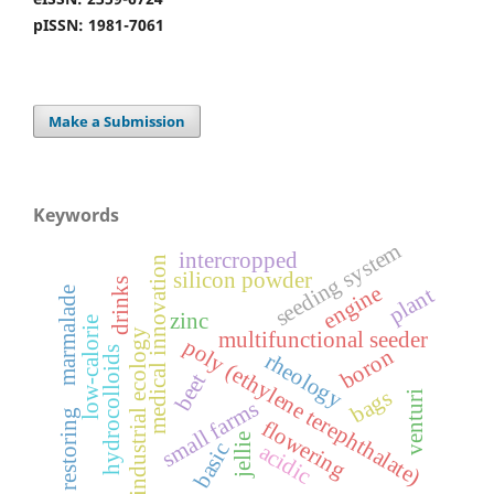
pISSN: 1981-7061
Make a Submission
Keywords
seeding system
intercropped
medical innovation
silicon powder
drinks
engine
plant
marmalade
zinc
low-calorie
multifunctional seeder
industrial ecology
poly (ethylene terephthalate)
boron
hydrocolloids
rheology
beet
bags
venturi
small farms
restoring
flowering
jellie
basic
acidic