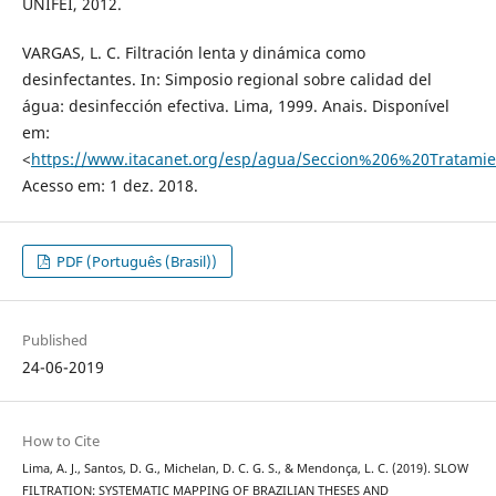
UNIFEI, 2012.
VARGAS, L. C. Filtración lenta y dinámica como
desinfectantes. In: Simposio regional sobre calidad del
água: desinfección efectiva. Lima, 1999. Anais. Disponível
em:
<
https://www.itacanet.org/esp/agua/Seccion%206%20Tratamie
Acesso em: 1 dez. 2018.
PDF (Português (Brasil))
Published
24-06-2019
How to Cite
Lima, A. J., Santos, D. G., Michelan, D. C. G. S., & Mendonça, L. C. (2019). SLOW
FILTRATION: SYSTEMATIC MAPPING OF BRAZILIAN THESES AND