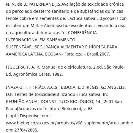
N. N. de B.;PATERNIANI, J.S.Avaliação da toxicidade crônica
do percolado deaterro sanitário e de substâncias químicas
fenole cobre em sementes de: Lactuca sativa L.;Lycopersicon
esculentum Mill. e Abelmoschusesculentus L. visando o uso
na agricultura dehortaliças.In: CONFERÊNCIA
INTERNACIONALEM SANEAMENTO
SUSTENTÁVEL:SEGURANÇA ALIMENTAR E HÍDRICA PARA
AAMÉRICA LATINA. ECOSAN- Fortaleza – Brasil,2007.
FIGUEIRA, F. A. R. Manual de oleiriculatura. 2.ed. São Paulo:
Ed. Agronômica Ceres, 1982.
INAZAKI, T.H.; PIÃO, A.C.S.; BIDOIA, E.D.;RÉGIS, G.; ANGELIS,
D.F. Testes de toxicidadeutilizando Eruca sativa. In:
REUNIÃO ANUAL DOINSTITUTO BIOLÓGICO, 14., 2001 São
Paulo(Arquivos do Instituto Biológico), v. 68
(supl.),Disponível em :
www.biologico.sp.gov.br/arquivos/v68_suplemento/area_ambie
em: 27/04/2005.