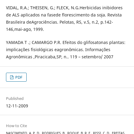
VIDAL, R.A.; THEISEN, G.; FLECK, N.G.Herbicidas inibidores
de ALS aplicados na fasede florescimento da soja. Revista
Brasileira deAgrociências. Pelotas, RS, v.5, n.2, p.142-
146,mai-ago, 1999.
YAMADA T .; CAMARGO P.R. Efeitos do glifosatonas plantas:
implicações fisiológicas eagronômicas. Informações
Agronômicas ,Piracicaba,SP, n.. 119 – setembro/ 2007
PDF
Published
12-11-2009
How to Cite
NASCIMENTO, A. P. D., RODRIGUES, B., ROQUE, B. R. F., RISSI, C. D., FREITAS,