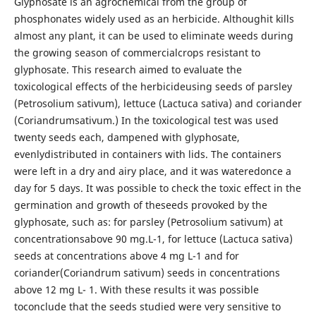
Glyphosate is an agrochemical from the group of
phosphonates widely used as an herbicide. Althoughit kills
almost any plant, it can be used to eliminate weeds during
the growing season of commercialcrops resistant to
glyphosate. This research aimed to evaluate the
toxicological effects of the herbicideusing seeds of parsley
(Petrosolium sativum), lettuce (Lactuca sativa) and coriander
(Coriandrumsativum.) In the toxicological test was used
twenty seeds each, dampened with glyphosate,
evenlydistributed in containers with lids. The containers
were left in a dry and airy place, and it was wateredonce a
day for 5 days. It was possible to check the toxic effect in the
germination and growth of theseeds provoked by the
glyphosate, such as: for parsley (Petrosolium sativum) at
concentrationsabove 90 mg.L-1, for lettuce (Lactuca sativa)
seeds at concentrations above 4 mg L-1 and for
coriander(Coriandrum sativum) seeds in concentrations
above 12 mg L- 1. With these results it was possible
toconclude that the seeds studied were very sensitive to