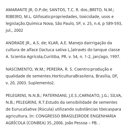
AMARANTE JR, O.P.de; SANTOS, T.C. R. dos.;BRITO, N.M.;
RIBEIRO, M.L. Glifosato:propriedades, toxicidade, usos e
legislação.Química Nova, São Paulo, SP, v. 25, n.4, p 589-593,
jul., 2002
ANDRADE JR., A.S. de; KLAR, A.E. Manejo dairrigação da
cultura de alface (lactuca sativa L,)através do tanque classe
A. Scientia Agrícola,Curitiba, PR. v. 54, n. 1-2, jan/ago. 1997.
NASCIMENTO, W.M.; PEREIRA, R. S. Coentro:produção e
qualidade de sementes.HorticulturaBrasileira, Brasília, DF,
v. 20, 2003. Suplemento2.
PELEGRINI, N.N.B.; PATERNIANI, J.E.S.;CARNIATO, J.G.; SILVA,
N.B.; PELEGRINI, R.T.Estudo da sensibilidade de sementes
de EurucaSativa (Rúcula) utilizando substâncias tóxicaspara
agricultura. In: CONGRESSO BRASILEIRODE ENGENHARIA
AGRÍCOLA (CONBEA) 35.,2006. João Pessoa – PB. .