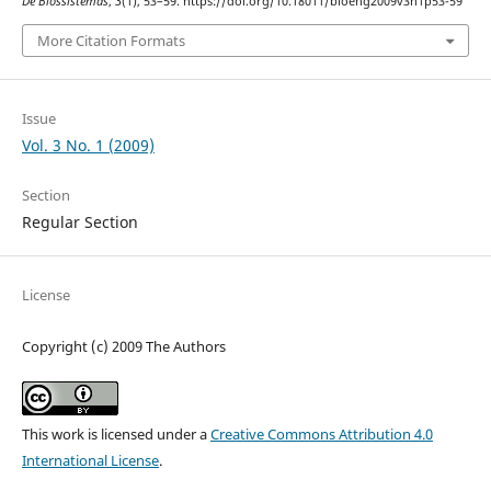
De Biossistemas
,
3
(1), 53–59. https://doi.org/10.18011/bioeng2009v3n1p53-59
More Citation Formats
Issue
Vol. 3 No. 1 (2009)
Section
Regular Section
License
Copyright (c) 2009 The Authors
This work is licensed under a
Creative Commons Attribution 4.0
International License
.