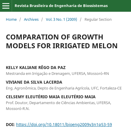
Revista Brasileira de Engenharia de Biossistemas
Home
/
Archives
/
Vol. 3 No. 1 (2009)
/
Regular Section
COMPARATION OF GROWTH
MODELS FOR IRRIGATED MELON
KELLY KALIANE RÊGO DA PAZ
Mestranda em Irrigação e Drenagem, UFERSA, Mossoró-RN
VIVIANE DA SILVA LACERDA
Eng. Agronômica, Depto de Engenharia Agrícola, UFC, Fortaleza-CE
CELSEMY ELEUTÉRIO MAIA ELEUTÉRIO MAIA
Prof. Doutor, Departamento de Ciências Ambientas, UFERSA,
Mossoró-R.N.
DOI:
https://doi.org/10.18011/bioeng2009v3n1p53-59