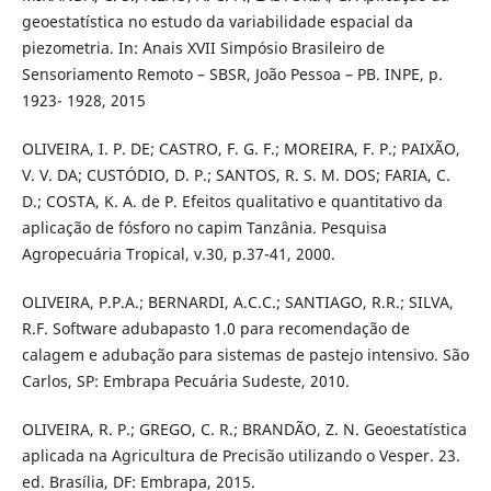
geoestatística no estudo da variabilidade espacial da
piezometria. In: Anais XVII Simpósio Brasileiro de
Sensoriamento Remoto – SBSR, João Pessoa – PB. INPE, p.
1923- 1928, 2015
OLIVEIRA, I. P. DE; CASTRO, F. G. F.; MOREIRA, F. P.; PAIXÃO,
V. V. DA; CUSTÓDIO, D. P.; SANTOS, R. S. M. DOS; FARIA, C.
D.; COSTA, K. A. de P. Efeitos qualitativo e quantitativo da
aplicação de fósforo no capim Tanzânia. Pesquisa
Agropecuária Tropical, v.30, p.37-41, 2000.
OLIVEIRA, P.P.A.; BERNARDI, A.C.C.; SANTIAGO, R.R.; SILVA,
R.F. Software adubapasto 1.0 para recomendação de
calagem e adubação para sistemas de pastejo intensivo. São
Carlos, SP: Embrapa Pecuária Sudeste, 2010.
OLIVEIRA, R. P.; GREGO, C. R.; BRANDÃO, Z. N. Geoestatística
aplicada na Agricultura de Precisão utilizando o Vesper. 23.
ed. Brasília, DF: Embrapa, 2015.