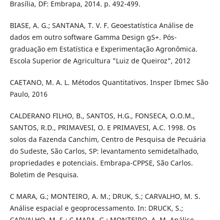
Brasília, DF: Embrapa, 2014. p. 492-499.
BIASE, A. G.; SANTANA, T. V. F. Geoestatística Análise de
dados em outro software Gamma Design gS+. Pós-
graduação em Estatística e Experimentação Agronômica.
Escola Superior de Agricultura "Luiz de Queiroz", 2012
CAETANO, M. A. L. Métodos Quantitativos. Insper Ibmec São
Paulo, 2016
CALDERANO FILHO, B., SANTOS, H.G., FONSECA, O.O.M.,
SANTOS, R.D., PRIMAVESI, O. E PRIMAVESI, A.C. 1998. Os
solos da Fazenda Canchim, Centro de Pesquisa de Pecuária
do Sudeste, São Carlos, SP: levantamento semidetalhado,
propriedades e potenciais. Embrapa-CPPSE, São Carlos.
Boletim de Pesquisa.
C MARA, G.; MONTEIRO, A. M.; DRUK, S.; CARVALHO, M. S.
Análise espacial e geoprocessamento. In: DRUCK, S.;
CARVALHO, M. S.; C MARA, G.; MONTEIRO, A. M. Análise