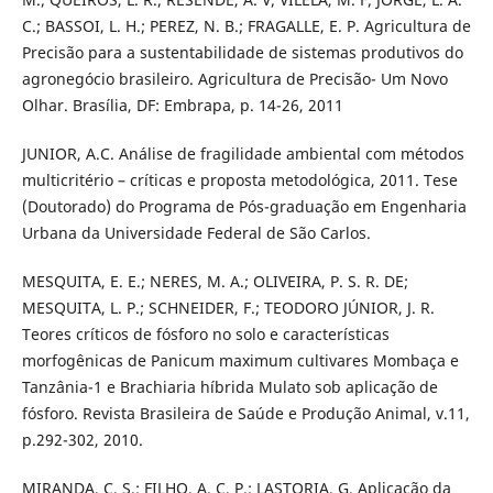
C.; BASSOI, L. H.; PEREZ, N. B.; FRAGALLE, E. P. Agricultura de
Precisão para a sustentabilidade de sistemas produtivos do
agronegócio brasileiro. Agricultura de Precisão- Um Novo
Olhar. Brasília, DF: Embrapa, p. 14-26, 2011
JUNIOR, A.C. Análise de fragilidade ambiental com métodos
multicritério – críticas e proposta metodológica, 2011. Tese
(Doutorado) do Programa de Pós-graduação em Engenharia
Urbana da Universidade Federal de São Carlos.
MESQUITA, E. E.; NERES, M. A.; OLIVEIRA, P. S. R. DE;
MESQUITA, L. P.; SCHNEIDER, F.; TEODORO JÚNIOR, J. R.
Teores críticos de fósforo no solo e características
morfogênicas de Panicum maximum cultivares Mombaça e
Tanzânia-1 e Brachiaria híbrida Mulato sob aplicação de
fósforo. Revista Brasileira de Saúde e Produção Animal, v.11,
p.292-302, 2010.
MIRANDA, C. S.; FILHO, A. C. P.; LASTORIA, G. Aplicação da