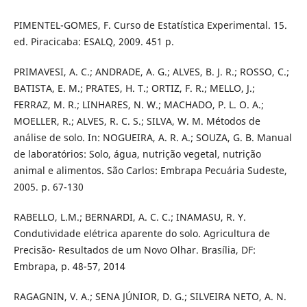
PIMENTEL-GOMES, F. Curso de Estatística Experimental. 15.
ed. Piracicaba: ESALQ, 2009. 451 p.
PRIMAVESI, A. C.; ANDRADE, A. G.; ALVES, B. J. R.; ROSSO, C.;
BATISTA, E. M.; PRATES, H. T.; ORTIZ, F. R.; MELLO, J.;
FERRAZ, M. R.; LINHARES, N. W.; MACHADO, P. L. O. A.;
MOELLER, R.; ALVES, R. C. S.; SILVA, W. M. Métodos de
análise de solo. In: NOGUEIRA, A. R. A.; SOUZA, G. B. Manual
de laboratórios: Solo, água, nutrição vegetal, nutrição
animal e alimentos. São Carlos: Embrapa Pecuária Sudeste,
2005. p. 67-130
RABELLO, L.M.; BERNARDI, A. C. C.; INAMASU, R. Y.
Condutividade elétrica aparente do solo. Agricultura de
Precisão- Resultados de um Novo Olhar. Brasília, DF:
Embrapa, p. 48-57, 2014
RAGAGNIN, V. A.; SENA JÚNIOR, D. G.; SILVEIRA NETO, A. N.