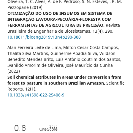
Oliveira, T. C. Alves, A. de F. Pedroso, S. N. Esteves, . R. M.
Pezzopane (2019)
OTIMIZAÇÃO DO USO DE INSUMOS EM SISTEMA DE
INTEGRAÇÃO LAVOURA-PECUÁRIA-FLORESTA COM
FERRAMENTAS DE AGRICULTURA DE PRECISÃO.
Revista
Brasileira de Engenharia de Biossistemas,
13
(4),
290.
10.18011/bioeng2019v13n4p290-300
Alan Ferreira Leite de Lima, Milton César Costa Campos,
Thalita Silva Martins, Guilherme Abadia Silva, Wildson
Benedito Mendes Brito, Luís Antônio Coutrim dos Santos,
Ivanildo Amorim de Oliveira, José Maurício da Cunha
(2022)
Soil chemical attributes in areas under conversion from
forest to pasture in southern Brazilian Amazon.
Scientific
Reports,
12
(1),
10.1038/s41598-022-25406-9