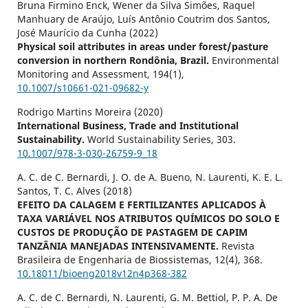
Bruna Firmino Enck, Wener da Silva Simões, Raquel
Manhuary de Araújo, Luís Antônio Coutrim dos Santos,
José Maurício da Cunha (2022)
Physical soil attributes in areas under forest/pasture
conversion in northern Rondônia, Brazil.
Environmental
Monitoring and Assessment,
194
(1),
10.1007/s10661-021-09682-y
Rodrigo Martins Moreira (2020)
International Business, Trade and Institutional
Sustainability.
World Sustainability Series,
303.
10.1007/978-3-030-26759-9_18
A. C. de C. Bernardi, J. O. de A. Bueno, N. Laurenti, K. E. L.
Santos, T. C. Alves (2018)
EFEITO DA CALAGEM E FERTILIZANTES APLICADOS À
TAXA VARIÁVEL NOS ATRIBUTOS QUÍMICOS DO SOLO E
CUSTOS DE PRODUÇÃO DE PASTAGEM DE CAPIM
TANZÂNIA MANEJADAS INTENSIVAMENTE.
Revista
Brasileira de Engenharia de Biossistemas,
12
(4),
368.
10.18011/bioeng2018v12n4p368-382
A. C. de C. Bernardi, N. Laurenti, G. M. Bettiol, P. P. A. De