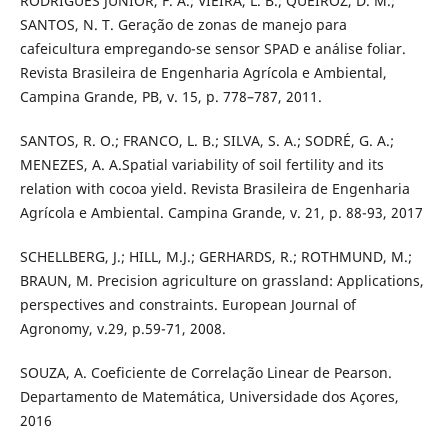
RODRIGUES JUNIOR, F. A.; VIEIRA, L. B.; QUEIROZ, D. M.;
SANTOS, N. T. Geração de zonas de manejo para
cafeicultura empregando-se sensor SPAD e análise foliar.
Revista Brasileira de Engenharia Agrícola e Ambiental,
Campina Grande, PB, v. 15, p. 778–787, 2011.
SANTOS, R. O.; FRANCO, L. B.; SILVA, S. A.; SODRÉ, G. A.;
MENEZES, A. A.Spatial variability of soil fertility and its
relation with cocoa yield. Revista Brasileira de Engenharia
Agrícola e Ambiental. Campina Grande, v. 21, p. 88-93, 2017
SCHELLBERG, J.; HILL, M.J.; GERHARDS, R.; ROTHMUND, M.;
BRAUN, M. Precision agriculture on grassland: Applications,
perspectives and constraints. European Journal of
Agronomy, v.29, p.59-71, 2008.
SOUZA, A. Coeficiente de Correlação Linear de Pearson.
Departamento de Matemática, Universidade dos Açores,
2016