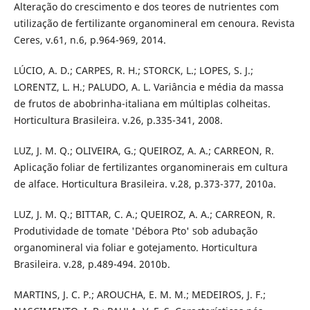
Alteração do crescimento e dos teores de nutrientes com
utilização de fertilizante organomineral em cenoura. Revista
Ceres, v.61, n.6, p.964-969, 2014.
LÚCIO, A. D.; CARPES, R. H.; STORCK, L.; LOPES, S. J.;
LORENTZ, L. H.; PALUDO, A. L. Variância e média da massa
de frutos de abobrinha-italiana em múltiplas colheitas.
Horticultura Brasileira. v.26, p.335-341, 2008.
LUZ, J. M. Q.; OLIVEIRA, G.; QUEIROZ, A. A.; CARREON, R.
Aplicação foliar de fertilizantes organominerais em cultura
de alface. Horticultura Brasileira. v.28, p.373-377, 2010a.
LUZ, J. M. Q.; BITTAR, C. A.; QUEIROZ, A. A.; CARREON, R.
Produtividade de tomate 'Débora Pto' sob adubação
organomineral via foliar e gotejamento. Horticultura
Brasileira. v.28, p.489-494. 2010b.
MARTINS, J. C. P.; AROUCHA, E. M. M.; MEDEIROS, J. F.;