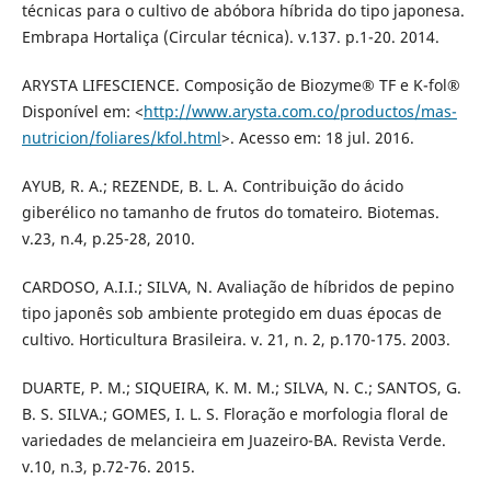
técnicas para o cultivo de abóbora híbrida do tipo japonesa.
Embrapa Hortaliça (Circular técnica). v.137. p.1-20. 2014.
ARYSTA LIFESCIENCE. Composição de Biozyme® TF e K-fol®
Disponível em: <
http://www.arysta.com.co/productos/mas-
nutricion/foliares/kfol.html
>. Acesso em: 18 jul. 2016.
AYUB, R. A.; REZENDE, B. L. A. Contribuição do ácido
giberélico no tamanho de frutos do tomateiro. Biotemas.
v.23, n.4, p.25-28, 2010.
CARDOSO, A.I.I.; SILVA, N. Avaliação de híbridos de pepino
tipo japonês sob ambiente protegido em duas épocas de
cultivo. Horticultura Brasileira. v. 21, n. 2, p.170-175. 2003.
DUARTE, P. M.; SIQUEIRA, K. M. M.; SILVA, N. C.; SANTOS, G.
B. S. SILVA.; GOMES, I. L. S. Floração e morfologia floral de
variedades de melancieira em Juazeiro-BA. Revista Verde.
v.10, n.3, p.72-76. 2015.