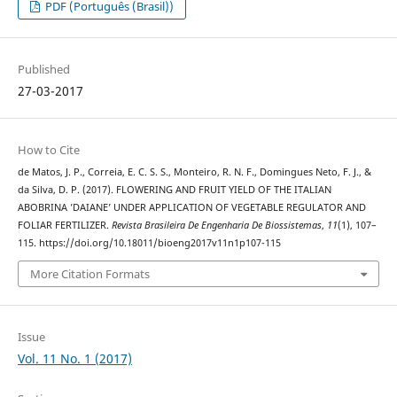
PDF (Português (Brasil))
Published
27-03-2017
How to Cite
de Matos, J. P., Correia, E. C. S. S., Monteiro, R. N. F., Domingues Neto, F. J., &
da Silva, D. P. (2017). FLOWERING AND FRUIT YIELD OF THE ITALIAN
ABOBRINA ’DAIANE’ UNDER APPLICATION OF VEGETABLE REGULATOR AND
FOLIAR FERTILIZER.
Revista Brasileira De Engenharia De Biossistemas
,
11
(1), 107–
115. https://doi.org/10.18011/bioeng2017v11n1p107-115
More Citation Formats
Issue
Vol. 11 No. 1 (2017)