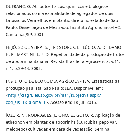
DUFRANC, G. Atributos físicos, químicos e biológicos
relacionados com a estabilidade de agregados de dois
Latossolos Vermelhos em plantio direto no estado de São
Paulo. Dissertação de Mestrado. Instituto Agronômico-IAC,
Campinas/SP, 2001.
FEIJÓ, S.; OLIVEIRA, S. J. R.; STORCK, L.; LÚCIO, A. D.; DAMO,
H. P.; MARTINI, L. F. D. Repetibilidade da produção de frutos
de abobrinha italiana. Revista Brasileira Agrociência. v.11,
n.1, p.39-43. 2005.
INSTITUTO DE ECONOMIA AGRÍCOLA - IEA. Estatísticas da
produção paulista. São Paulo: IEA. Disponível em:
<
http://ciagri.iea.sp.gov.br/nia1/subjetiva.aspx?
cod_sis=1&idioma=1
>. Acesso em: 18 jul. 2016.
lOZI, R. N., RODRIGUES, J., ONO, E., GOTO, R. Aplicação de
ethephon em plantas de abobrinha (Curcubita pepo var.
melopepo) cultivadas em casa de vegetação. Semina: