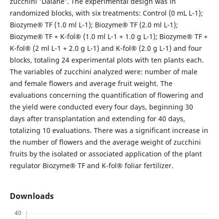
zucchini 'Daiane'. The experimental design was in
randomized blocks, with six treatments: Control (0 mL L-1);
Biozyme® TF (1.0 ml L-1); Biozyme® TF (2.0 ml L-1);
Biozyme® TF + K-fol® (1.0 ml L-1 + 1.0 g L-1); Biozyme® TF +
K-fol® (2 ml L-1 + 2.0 g L-1) and K-fol® (2.0 g L-1) and four
blocks, totaling 24 experimental plots with ten plants each.
The variables of zucchini analyzed were: number of male
and female flowers and average fruit weight. The
evaluations concerning the quantification of flowering and
the yield were conducted every four days, beginning 30
days after transplantation and extending for 40 days,
totalizing 10 evaluations. There was a significant increase in
the number of flowers and the average weight of zucchini
fruits by the isolated or associated application of the plant
regulator Biozyme® TF and K-fol® foliar fertilizer.
Downloads