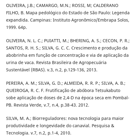
OLIVEIRA, J.B.; CAMARGO, M.N.; ROSSI, M; CALDERANO
FILHO, B. Mapa pedológico do Estado de São Paulo: Legenda
expandida. Campinas: Instituto Agronômico/Embrapa Solos,
1999. 64p.
OLIVEIRA, N. L. C.; PUIATTI, M.; BHERING, A. S.; CECON, P. R.;
SANTOS, R. H. S.; SILVA, G. C. C. Crescimento e produção da
abobrinha em função de concentração e via de aplicação da
urina de vaca. Revista Brasileira de Agropecuária
Sustentável (RBAS). v.3, n.2, p.129-136, 2013.
PEREIRA, A. M.; SILVA, G. D.; ALMEIDA, R. R. P.; SILVA, A. B.;
QUEIROGA, R. C. F. Frutificação de abóbora Tetsukabuto
sobe aplicação de doses de 2,4-D na época seca em Pombal-
PB. Revista Verde, v.7, n.4, p.38-43. 2012.
SILVA, M. A.; Biorreguladores: nova tecnologia para maior
produtividade e longevidade do canavial. Pesquisa &
Tecnologia. v.7, n.2, p.1-4, 2010.