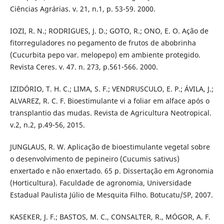
Ciências Agrárias. v. 21, n.1, p. 53-59. 2000.
IOZI, R. N.; RODRIGUES, J. D.; GOTO, R.; ONO, E. O. Ação de
fitorreguladores no pegamento de frutos de abobrinha
(Cucurbita pepo var. melopepo) em ambiente protegido.
Revista Ceres. v. 47. n. 273, p.561-566. 2000.
IZIDÓRIO, T. H. C.; LIMA, S. F.; VENDRUSCULO, E. P.; ÁVILA, J.;
ALVAREZ, R. C. F. Bioestimulante vi a foliar em alface após o
transplantio das mudas. Revista de Agricultura Neotropical.
v.2, n.2, p.49-56, 2015.
JUNGLAUS, R. W. Aplicação de bioestimulante vegetal sobre
o desenvolvimento de pepineiro (Cucumis sativus)
enxertado e não enxertado. 65 p. Dissertação em Agronomia
(Horticultura). Faculdade de agronomia, Universidade
Estadual Paulista Júlio de Mesquita Filho. Botucatu/SP, 2007.
KASEKER, J. F.; BASTOS, M. C., CONSALTER, R., MÓGOR, A. F.