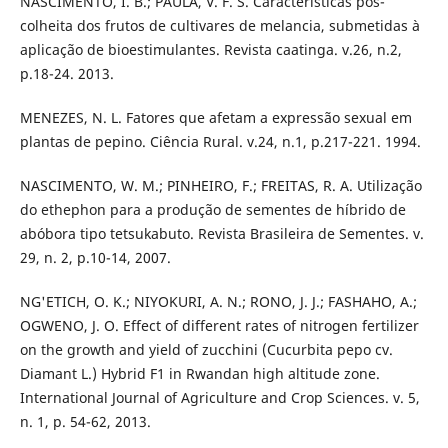
NASCIMENTO, I. B.; PAULA, V. F. S. Características pós-
colheita dos frutos de cultivares de melancia, submetidas à
aplicação de bioestimulantes. Revista caatinga. v.26, n.2,
p.18-24. 2013.
MENEZES, N. L. Fatores que afetam a expressão sexual em
plantas de pepino. Ciência Rural. v.24, n.1, p.217-221. 1994.
NASCIMENTO, W. M.; PINHEIRO, F.; FREITAS, R. A. Utilização
do ethephon para a produção de sementes de híbrido de
abóbora tipo tetsukabuto. Revista Brasileira de Sementes. v.
29, n. 2, p.10-14, 2007.
NG'ETICH, O. K.; NIYOKURI, A. N.; RONO, J. J.; FASHAHO, A.;
OGWENO, J. O. Effect of different rates of nitrogen fertilizer
on the growth and yield of zucchini (Cucurbita pepo cv.
Diamant L.) Hybrid F1 in Rwandan high altitude zone.
International Journal of Agriculture and Crop Sciences. v. 5,
n. 1, p. 54-62, 2013.