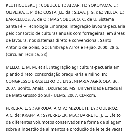
KLUTHCOUSKI, J.; COBUCCI, T.; AIDAR, H.; YOKOYAMA, L.;
OLIVEIRA, I. P. de.; COSTA, J.L. da.; SILVA, J. G. da.; VILELA, L.;
BAR-CELLOS, A. de O.; MAGNOBOSCO, C. de U. Sistema
Santa Fé – Tecnologia Embrapa: integração lavoura-pecuária
pelo consórcio de culturas anuais com forrageiras, em áreas
de lavoura, nos sistemas direto e convencional. Santo
Antonio de Goiás, GO: Embrapa Arroz e Feijão, 2000. 28 p.
(Circular Técnica, 38).
MELLO, L. M. M. et al. Integração agricultura-pecuária em
plantio direto: consorciação braqui-aria e milho. In:
CONGRESSO BRASILEIRO DE ENGENHARIA AGRÍCOLA, 36.
2007, Bonito. Anais... Dourados, MS: Universidade Estadual
de Mato Grosso do Sul - UEMS, 2007. CD-Rom.
PEREIRA, E. S.; ARRUDA, A.M.V.; MIZUBUTI, I.Y.; QUEIRÓZ,
A.C. de; KRAPP, A.; SYPERRE-CK, M.A.; BARRETO, J. C. Efeito
de diferentes volumosos conservados na forma de silagem
sobre a ingestão de alimentos e produção de leite de vacas