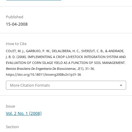
Published
15-04-2008
How to Cite
COLET, M. J., GARBUIO, P. W., DELALIBERA, H. C., SVERZUT, C. B., & ANDRADE,
J. B. D. (2008). IMPLEMENTING A CROP-LIVESTOCK INTEGRATION SYSTEM AND
EVALUATION OF CORN SILAGE YIELD AS A FUNCTION OF SOIL MANAGEMENT.
Revista Brasileira De Engenharia De Biossistemas
,
2
(1), 31–36.
https://doi.org/10.18011/bioeng2008v2n1p31-36
More Citation Formats
Issue
Vol. 2 No. 1 (2008)
Section