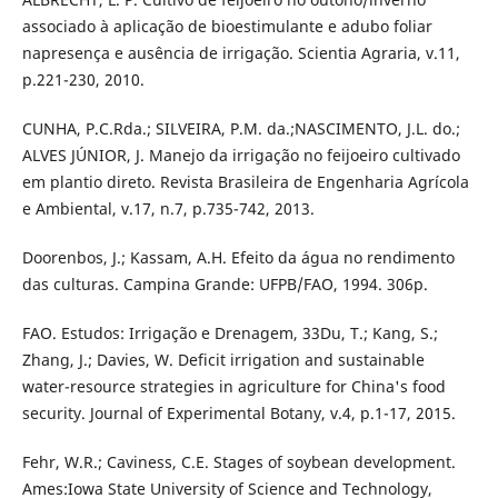
associado à aplicação de bioestimulante e adubo foliar
napresença e ausência de irrigação. Scientia Agraria, v.11,
p.221-230, 2010.
CUNHA, P.C.Rda.; SILVEIRA, P.M. da.;NASCIMENTO, J.L. do.;
ALVES JÚNIOR, J. Manejo da irrigação no feijoeiro cultivado
em plantio direto. Revista Brasileira de Engenharia Agrícola
e Ambiental, v.17, n.7, p.735-742, 2013.
Doorenbos, J.; Kassam, A.H. Efeito da água no rendimento
das culturas. Campina Grande: UFPB/FAO, 1994. 306p.
FAO. Estudos: Irrigação e Drenagem, 33Du, T.; Kang, S.;
Zhang, J.; Davies, W. Deficit irrigation and sustainable
water-resource strategies in agriculture for China's food
security. Journal of Experimental Botany, v.4, p.1-17, 2015.
Fehr, W.R.; Caviness, C.E. Stages of soybean development.
Ames:Iowa State University of Science and Technology,