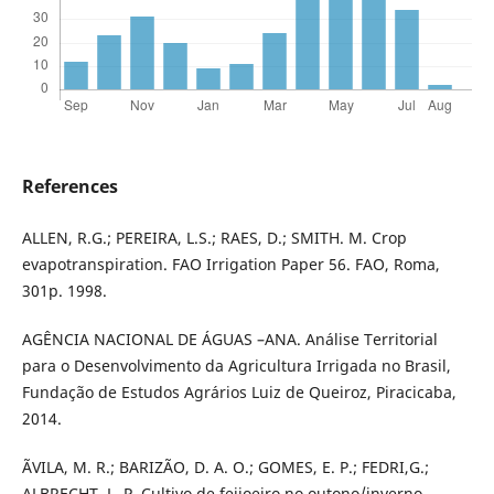
References
ALLEN, R.G.; PEREIRA, L.S.; RAES, D.; SMITH. M. Crop
evapotranspiration. FAO Irrigation Paper 56. FAO, Roma,
301p. 1998.
AGÊNCIA NACIONAL DE ÁGUAS –ANA. Análise Territorial
para o Desenvolvimento da Agricultura Irrigada no Brasil,
Fundação de Estudos Agrários Luiz de Queiroz, Piracicaba,
2014.
ÃVILA, M. R.; BARIZÃO, D. A. O.; GOMES, E. P.; FEDRI,G.;
ALBRECHT, L. P. Cultivo de feijoeiro no outono/inverno