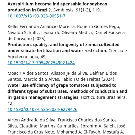
Azospirillum become indispensable for soybean
production in Brazil?.
Symbiosis,
91
(1-3),
119.
10.1007/s13199-023-00951-7
Kellis Fernanda Amancio Moreira, Rogério Gomes Pêgo,
Nivaldo Schultz, Leonardo Oliveira Medici, Daniel Fonseca
de Carvalho (2025)
Production, quality, and longevity of zinnia cultivated
under silicate fertilization and water restriction.
Ciência e
Agrotecnologia,
49
,
10.1590/1413-7054202549021424
Moacir A dos Santos, Alisson JP da Silva, Delfran B dos
Santos, Marcio da S Alves, Fabio TO de Freitas (2024)
Water use efficiency of grape tomatoes subjected to
different types of substrates, methods of conduction and
irrigation management strategies.
Horticultura Brasileira,
42
,
10.1590/s0102-0536-2024-e279426
Airton Andrade da Silva, Francisco Charles dos Santos
Silva, Claudinei Martins Guimarães, Ibrahim A. Saleh, José
Francisco da Crus Neto, Mohamed A. El-Tayeb, Mostafa A.