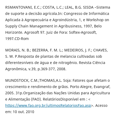
RSMANTOVANI, E.C.; COSTA, L.C.; LEAL, B.G. SISDA –Sistema
de suporte a decisão agrícola.In: Congresso de Informática
Aplicada à Agropecuária e Agroindústria, 1, e Workshop on
Supply Chain Management in Agribusiness, 1997, Belo
Horizonte. Agrosoft 97. Juiz de Fora: Softex-Agrosoft,
1997.CD-Rom
MORAIS, N. B.; BEZERRA, F. M. L.; MEDEIROS, J. F.; CHAVES,
S. W. P.Resposta de plantas de melancia cultivadas sob
diferentesníveis de água e de nitrogênio. Revista Ciência
Agronômica, v.39, p.369-377, 2008.
MUNDSTOCK, C.M.;THOMAS,A.L. Soja: Fatores que afetam o
crescimento e rendimento de grãos. Porto Alegre, Evangraf,
2005. 31p.Organização das Nações Unidas para Agricultura
e Alimentação (FAO). RelatóriosDisponível em : <
https://www.fao.org.br/ultimosRelatoriosFao.asp
>. Acesso
em: 10 out. 2010