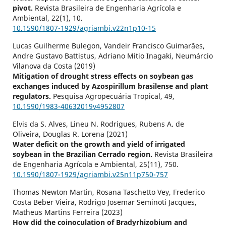
pivot.
Revista Brasileira de Engenharia Agrícola e
Ambiental,
22
(1),
10.
10.1590/1807-1929/agriambi.v22n1p10-15
Lucas Guilherme Bulegon, Vandeir Francisco Guimarães,
Andre Gustavo Battistus, Adriano Mitio Inagaki, Neumárcio
Vilanova da Costa (2019)
Mitigation of drought stress effects on soybean gas
exchanges induced by Azospirillum brasilense and plant
regulators.
Pesquisa Agropecuária Tropical,
49
,
10.1590/1983-40632019v4952807
Elvis da S. Alves, Lineu N. Rodrigues, Rubens A. de
Oliveira, Douglas R. Lorena (2021)
Water deficit on the growth and yield of irrigated
soybean in the Brazilian Cerrado region.
Revista Brasileira
de Engenharia Agrícola e Ambiental,
25
(11),
750.
10.1590/1807-1929/agriambi.v25n11p750-757
Thomas Newton Martin, Rosana Taschetto Vey, Frederico
Costa Beber Vieira, Rodrigo Josemar Seminoti Jacques,
Matheus Martins Ferreira (2023)
How did the coinoculation of Bradyrhizobium and