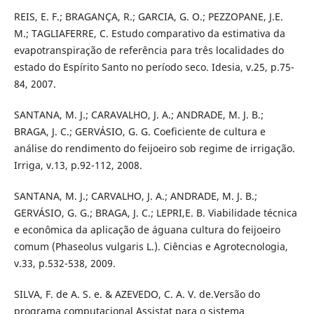
REIS, E. F.; BRAGANÇA, R.; GARCIA, G. O.; PEZZOPANE, J.E.
M.; TAGLIAFERRE, C. Estudo comparativo da estimativa da
evapotranspiração de referência para três localidades do
estado do Espírito Santo no período seco. Idesia, v.25, p.75-
84, 2007.
SANTANA, M. J.; CARAVALHO, J. A.; ANDRADE, M. J. B.;
BRAGA, J. C.; GERVÁSIO, G. G. Coeficiente de cultura e
análise do rendimento do feijoeiro sob regime de irrigação.
Irriga, v.13, p.92-112, 2008.
SANTANA, M. J.; CARVALHO, J. A.; ANDRADE, M. J. B.;
GERVÁSIO, G. G.; BRAGA, J. C.; LEPRI,E. B. Viabilidade técnica
e econômica da aplicação de águana cultura do feijoeiro
comum (Phaseolus vulgaris L.). Ciências e Agrotecnologia,
v.33, p.532-538, 2009.
SILVA, F. de A. S. e. & AZEVEDO, C. A. V. de.Versão do
programa computacional Assistat para o sistema