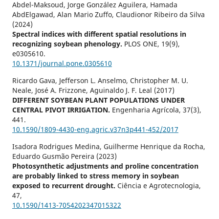
Abdel-Maksoud, Jorge González Aguilera, Hamada
AbdElgawad, Alan Mario Zuffo, Claudionor Ribeiro da Silva
(2024)
Spectral indices with different spatial resolutions in
recognizing soybean phenology.
PLOS ONE,
19
(9),
e0305610.
10.1371/journal.pone.0305610
Ricardo Gava, Jefferson L. Anselmo, Christopher M. U.
Neale, José A. Frizzone, Aguinaldo J. F. Leal (2017)
DIFFERENT SOYBEAN PLANT POPULATIONS UNDER
CENTRAL PIVOT IRRIGATION.
Engenharia Agrícola,
37
(3),
441.
10.1590/1809-4430-eng.agric.v37n3p441-452/2017
Isadora Rodrigues Medina, Guilherme Henrique da Rocha,
Eduardo Gusmão Pereira (2023)
Photosynthetic adjustments and proline concentration
are probably linked to stress memory in soybean
exposed to recurrent drought.
Ciência e Agrotecnologia,
47
,
10.1590/1413-7054202347015322