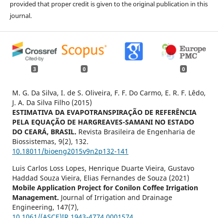
provided that proper credit is given to the original publication in this
journal.
3
0
0
M. G. Da Silva, I. de S. Oliveira, F. F. Do Carmo, E. R. F. Lêdo,
J. A. Da Silva Filho (2015)
ESTIMATIVA DA EVAPOTRANSPIRAÇÃO DE REFERÊNCIA
PELA EQUAÇÃO DE HARGREAVES-SAMANI NO ESTADO
DO CEARÁ, BRASIL.
Revista Brasileira de Engenharia de
Biossistemas,
9
(2),
132.
10.18011/bioeng2015v9n2p132-141
Luis Carlos Loss Lopes, Henrique Duarte Vieira, Gustavo
Haddad Souza Vieira, Elias Fernandes de Souza (2021)
Mobile Application Project for Conilon Coffee Irrigation
Management.
Journal of Irrigation and Drainage
Engineering,
147
(7),
10.1061/(ASCE)IR.1943-4774.0001574