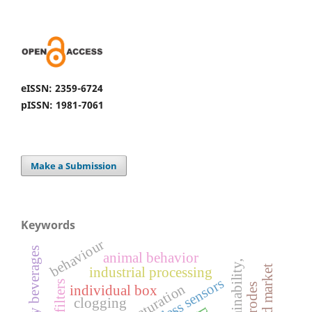
eISSN: 2359-6724
pISSN: 1981-7061
Make a Submission
Keywords
behaviour
healthy beverages
animal behavior
sustainability,
industrial processing
wireless sensors
filters
maturation
s
individual box
clogging