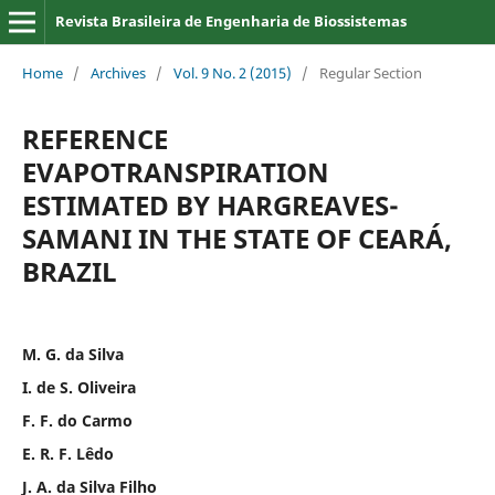
Revista Brasileira de Engenharia de Biossistemas
Home
/
Archives
/
Vol. 9 No. 2 (2015)
/
Regular Section
REFERENCE
EVAPOTRANSPIRATION
ESTIMATED BY HARGREAVES-
SAMANI IN THE STATE OF CEARÁ,
BRAZIL
M. G. da Silva
I. de S. Oliveira
F. F. do Carmo
E. R. F. Lêdo
J. A. da Silva Filho