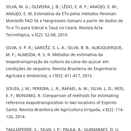
SILVA, M. G.; OLIVEIRA, J. B.; LÊDO, E. R. F.; ARAÚJO, E. M.;
ARAÚJO, E. M. Estimativa da ETo pelos métodos Penman-
Monteith FAO 56 e Hargreaves-Samani a partir de dados de
Tx e Tn para Sobral e Tauá no Ceará. Revista Acta
Tecnológica, v.5(2): 52-68, 2010.
SILVA, V. P. R.; GARCÊZ, S. L. A.; SILVA, B. B.; ALBUQUERQUE,
M. F.; ALMEIDA, R. S. R. Métodos de estimativa da
evapotranspiração da cultura da cana-de-açúcar em
condições de sequeiro. Revista Brasileira de Engenharia
Agrícola e Ambiental, v.19(5): 411-417, 2015.
SOUZA, J. M.; PEREIRA, L. R.; RAFAEL, A. M.; SILVA, L. D.; REIS,
E. F.; BONOMO, R. Comparison of methods for estimating
reference evapotranspiration in two locations of Espirito
Santo. Revista Brasileira de Agricultura Irrigada, v.8(2): 114-
126, 2014.
TAGLIAFERRE, C.; SILVA, J. P.; PAULA, A.; GUIMARAES, D. U.