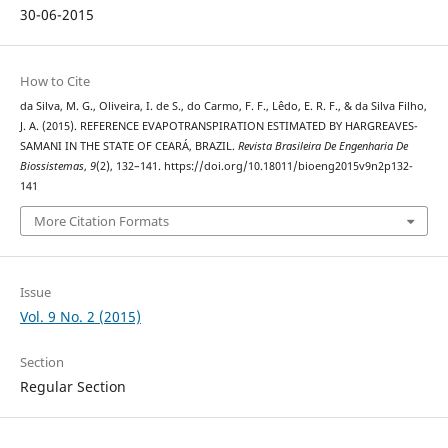
30-06-2015
How to Cite
da Silva, M. G., Oliveira, I. de S., do Carmo, F. F., Lêdo, E. R. F., & da Silva Filho,
J. A. (2015). REFERENCE EVAPOTRANSPIRATION ESTIMATED BY HARGREAVES-
SAMANI IN THE STATE OF CEARÁ, BRAZIL.
Revista Brasileira De Engenharia De
Biossistemas
,
9
(2), 132–141. https://doi.org/10.18011/bioeng2015v9n2p132-
141
More Citation Formats
Issue
Vol. 9 No. 2 (2015)
Section
Regular Section