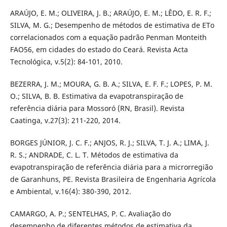
ARAÚJO, E. M.; OLIVEIRA, J. B.; ARAÚJO, E. M.; LÊDO, E. R. F.;
SILVA, M. G.; Desempenho de métodos de estimativa de ETo
correlacionados com a equação padrão Penman Monteith
FAO56, em cidades do estado do Ceará. Revista Acta
Tecnológica, v.5(2): 84-101, 2010.
BEZERRA, J. M.; MOURA, G. B. A.; SILVA, E. F. F.; LOPES, P. M.
O.; SILVA, B. B. Estimativa da evapotranspiração de
referência diária para Mossoró (RN, Brasil). Revista
Caatinga, v.27(3): 211-220, 2014.
BORGES JÚNIOR, J. C. F.; ANJOS, R. J.; SILVA, T. J. A.; LIMA, J.
R. S.; ANDRADE, C. L. T. Métodos de estimativa da
evapotranspiração de referência diária para a microrregião
de Garanhuns, PE. Revista Brasileira de Engenharia Agrícola
e Ambiental, v.16(4): 380-390, 2012.
CAMARGO, A. P.; SENTELHAS, P. C. Avaliação do
desempenho de diferentes métodos de estimativa da