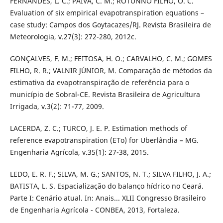
FERNANDES, L. C.; PAIVA, C. M.; ROTUNNO FILHO, O. C.
Evaluation of six empirical evapotranspiration equations –
case study: Campos dos Goytacazes/RJ. Revista Brasileira de
Meteorologia, v.27(3): 272-280, 2012c.
GONÇALVES, F. M.; FEITOSA, H. O.; CARVALHO, C. M.; GOMES
FILHO, R. R.; VALNIR JÚNIOR, M. Comparação de métodos da
estimativa da evapotranspiração de referência para o
município de Sobral-CE. Revista Brasileira de Agricultura
Irrigada, v.3(2): 71-77, 2009.
LACERDA, Z. C.; TURCO, J. E. P. Estimation methods of
reference evapotranspiration (ETo) for Uberlândia – MG.
Engenharia Agrícola, v.35(1): 27-38, 2015.
LEDO, E. R. F.; SILVA, M. G.; SANTOS, N. T.; SILVA FILHO, J. A.;
BATISTA, L. S. Espacialização do balanço hídrico no Ceará.
Parte I: Cenário atual. In: Anais... XLII Congresso Brasileiro
de Engenharia Agrícola - CONBEA, 2013, Fortaleza.