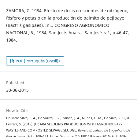
ZAMORA, C. 1984. Efecto de dosis crescientes de nitrógeno,
fósforo y potasio en la producción de palmito de pejibaye
(Bactris gasipaes). In... CONGRESO AGRONOMICO
NACIONAL, 6., 1984, San José. Anais... San José. v.1, p.46-47,
1984.
PDF (Português (Brasil))
Published
30-06-2015
How to Cite
De Melo Silva, F. A., De Souza, I. V., Zanon, J. A., Nunes, G. M., Da Silva, R. B., &
Ferrari, S. (2015). JUÇARA SEEDLING PRODUCTION WITH AGROINDUSTRY
WASTES AND COMPOSTED SEWAGE SLUDGE.
Revista Brasileira De Engenharia De
Biossistemas
,
9
(2), 109–121. https://doi.org/10.18011/bioeng2015v9n2p109-