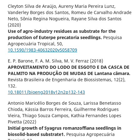
Cleyton Silva de Araújo, Aureny Maria Pereira Lunz,
Vanderley Borges dos Santos, Romeu de Carvalho Andrade
Neto, Sônia Regina Nogueira, Rayane Silva dos Santos
(2020)
Use of agro-industry residues as substrate for the
production of Euterpe precatoria seedlings.
Pesquisa
Agropecuária Tropical,
50
,
10.1590/1983-40632020v5058709
E. P. Barone, F. A. M. Silva, M. V. Ferraz (2018)
APROVEITAMENTO DO LODO DE ESGOTO E DA CASCA DE
PALMITO NA PRODUÇÃO DE MUDAS DE Lantana câmara.
Revista Brasileira de Engenharia de Biossistemas,
12
(2),
132.
10.18011/bioeng2018v12n2p132-143
Antonio Maricélio Borges de Souza, Larissa Benetasso
Chioda, Kássia Barros Ferreira, Guilherme Rodrigues
Vieira, Thiago Souza Campos, Kathia Fernandes Lopes
Pivetta (2022)
Initial growth of Syagrus romanzoffiana seedlings in
biosolid-based substrate1.
Pesquisa Agropecuária