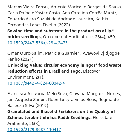
Marcos Vieira Ferraz, Antonio Maricélio Borges de Souza,
Carla Rafaele Xavier Costa, Ana Carolina Corrêa Muniz,
Eduardo Akira Suzuki de Andrade Loureiro, Kathia
Fernandes Lopes Pivetta (2022)
Sowing time and substrate in the production of ipê-
mirim seedlings.
Ornamental Horticulture,
28
(4),
459.
10.1590/2447-536x.v28i4.2473
Omar Ouro-Salim, Patrícia Guarnieri, Ayawovi Djidjogbe
Fanho (2024)
Unlocking value: circular economy in ngos' food waste
reduction efforts in Brazil and Togo.
Discover
Environment,
2
(1),
10.1007/s44274-024-00042-4
Francisca Alcivania Melo Silva, Giovana Margueri Nunes,
Jair Augusto Zanon, Roberto Lyra Villas Bôas, Reginaldo
Barboza Silva (2019)
Granulated and Biosolid Fertilizers on the Quality of
Schinus terebinthifolius Raddi Seedlings.
Floresta e
Ambiente,
26
(3),
10.1590/2179-8087.110417