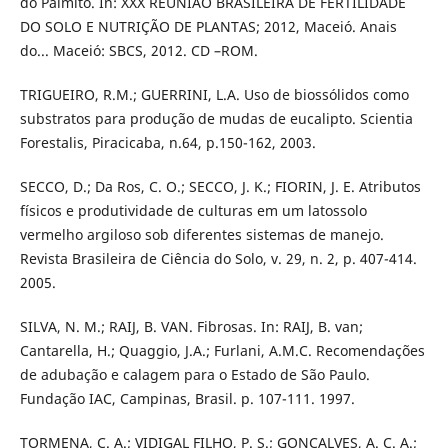
do Palmito. In: XXX REUNIÃO BRASILEIRA DE FERTILIDADE
DO SOLO E NUTRIÇÃO DE PLANTAS; 2012, Maceió. Anais
do... Maceió: SBCS, 2012. CD –ROM.
TRIGUEIRO, R.M.; GUERRINI, L.A. Uso de biossólidos como
substratos para produção de mudas de eucalipto. Scientia
Forestalis, Piracicaba, n.64, p.150-162, 2003.
SECCO, D.; Da Ros, C. O.; SECCO, J. K.; FIORIN, J. E. Atributos
físicos e produtividade de culturas em um latossolo
vermelho argiloso sob diferentes sistemas de manejo.
Revista Brasileira de Ciência do Solo, v. 29, n. 2, p. 407-414.
2005.
SILVA, N. M.; RAIJ, B. VAN. Fibrosas. In: RAIJ, B. van;
Cantarella, H.; Quaggio, J.A.; Furlani, A.M.C. Recomendações
de adubação e calagem para o Estado de São Paulo.
Fundação IAC, Campinas, Brasil. p. 107-111. 1997.
TORMENA, C. A.; VIDIGAL FILHO, P. S.; GONÇALVES, A. C. A.;