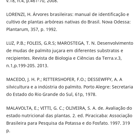
v.18, n.4, p.461-70, 2008.
LORENZI, H. Árvores brasileiras: manual de identificação e
cultivo de plantas arbóreas nativas do Brasil. Nova Odessa:
Plantarum, 357, p. 1992.
LUZ, P.B.; FOLEIS, G.R.S; MAROSTEGA, T. N. Desenvolvimento
de mudas de palmito juçara em diferentes substratos e
recipientes. Revista de Biologia e Ciências da Terra.v.3,
n.1,p.199-205. 2013.
MACEDO, J. H. P.; RITTERSHOFER, F.O.; DESSEWFFY, A. A
silvicultura e a indústria do palmito. Porto Alegre: Secretaria
do Estado do Rio Grande do Sul, 61p, 1978.
MALAVOLTA, E.; VITTI, G. C.; OLIVEIRA, S. A. de. Avaliação do
estado nutricional das plantas. 2. ed. Piracicaba: Associação
Brasileira para Pesquisa da Potassa e do Fosfato. 1997. 319
p.