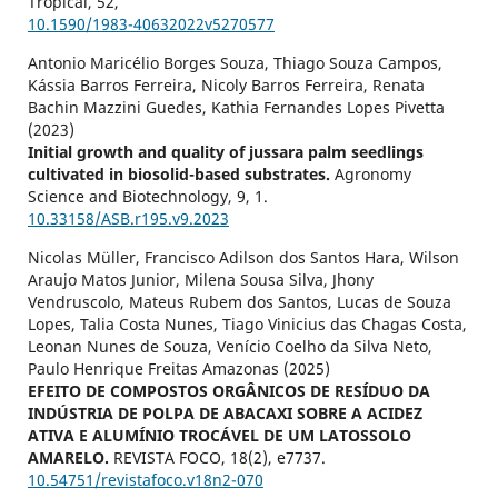
Tropical,
52
,
10.1590/1983-40632022v5270577
Antonio Maricélio Borges Souza, Thiago Souza Campos,
Kássia Barros Ferreira, Nicoly Barros Ferreira, Renata
Bachin Mazzini Guedes, Kathia Fernandes Lopes Pivetta
(2023)
Initial growth and quality of jussara palm seedlings
cultivated in biosolid-based substrates.
Agronomy
Science and Biotechnology,
9
,
1.
10.33158/ASB.r195.v9.2023
Nicolas Müller, Francisco Adilson dos Santos Hara, Wilson
Araujo Matos Junior, Milena Sousa Silva, Jhony
Vendruscolo, Mateus Rubem dos Santos, Lucas de Souza
Lopes, Talia Costa Nunes, Tiago Vinicius das Chagas Costa,
Leonan Nunes de Souza, Venício Coelho da Silva Neto,
Paulo Henrique Freitas Amazonas (2025)
EFEITO DE COMPOSTOS ORGÂNICOS DE RESÍDUO DA
INDÚSTRIA DE POLPA DE ABACAXI SOBRE A ACIDEZ
ATIVA E ALUMÍNIO TROCÁVEL DE UM LATOSSOLO
AMARELO.
REVISTA FOCO,
18
(2),
e7737.
10.54751/revistafoco.v18n2-070