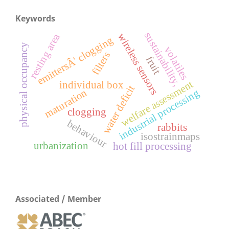
Keywords
sustainability,
wireless sensors
resting area
emittersÂ' clogging
physical occupancy
volatiles
filters
fruit
welfare assessment
individual box
water deficit
maturation
industrial processing
clogging
behaviour
rabbits
isostrainmaps
urbanization
hot fill processing
Associated / Member