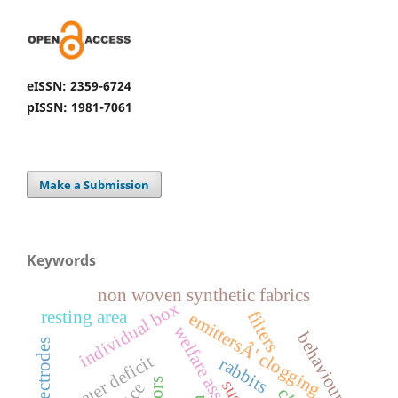
eISSN: 2359-6724
pISSN: 1981-7061
Make a Submission
Keywords
non woven synthetic fabrics
individual box
resting area
filters
emittersÂ' clogging
welfare assessment
behaviour
s
water deficit
rabbits