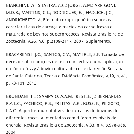
BIANCHINI, W.; SILVEIRA, A.C.; JORGE, A.M.; ARRIGONI,
M.D.B.; MARTINS, C.L.; RODRIGUES, E..; HADLICH, J.C.;
ANDRIGHETTO, A. Efeito do grupo genético sobre as
características de carcaça e maciez da carne fresca e
maturada de bovinos superprecoces. Revista Brasileira de
Zootecnia, v.36, n.6, p.2109-2117, 2007. Suplemento.
BRACARENSE, J.C.; SANTOS, C.V.; MAYERLE, S.F. Tomada de
decisão sob condições de risco e incerteza: uma aplicação
da lógica fuzzy à bovinocultura de corte da região Serrana
de Santa Catarina. Teoria e Evidência Econômica, v.19, n. 41,
p. 73-101, 2013.
BRONDANI, I.L.; SAMPAIO, A.A.M.; RESTLE, J.; BERNARDES,
R.A.L.C.; PACHECO, P.S.; FREITAS, A.K.; KUSS, F.; PEIXOTO,
L.A.O. Aspectos quantitativos de carcaças de bovinos de
diferentes raças, alimentados com diferentes níveis de
energia. Revista Brasileia de Zootecnia, v.33, n.4, p.978-988,
2004.