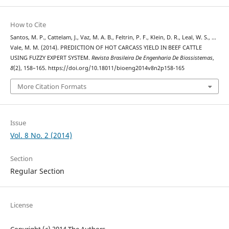
How to Cite
Santos, M. P., Cattelam, J., Vaz, M. A. B., Feltrin, P. F., Klein, D. R., Leal, W. S., …
Vale, M. M. (2014). PREDICTION OF HOT CARCASS YIELD IN BEEF CATTLE
USING FUZZY EXPERT SYSTEM.
Revista Brasileira De Engenharia De Biossistemas
,
8
(2), 158–165. https://doi.org/10.18011/bioeng2014v8n2p158-165
More Citation Formats
Issue
Vol. 8 No. 2 (2014)
Section
Regular Section
License