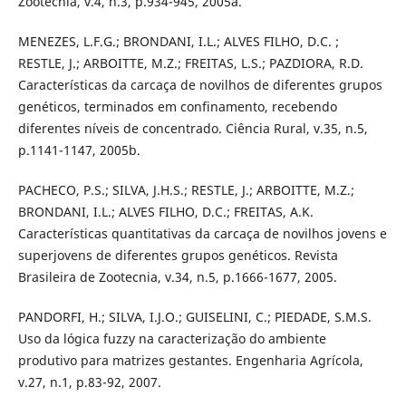
Zootecnia, v.4, n.3, p.934-945, 2005a.
MENEZES, L.F.G.; BRONDANI, I.L.; ALVES FILHO, D.C. ;
RESTLE, J.; ARBOITTE, M.Z.; FREITAS, L.S.; PAZDIORA, R.D.
Características da carcaça de novilhos de diferentes grupos
genéticos, terminados em confinamento, recebendo
diferentes níveis de concentrado. Ciência Rural, v.35, n.5,
p.1141-1147, 2005b.
PACHECO, P.S.; SILVA, J.H.S.; RESTLE, J.; ARBOITTE, M.Z.;
BRONDANI, I.L.; ALVES FILHO, D.C.; FREITAS, A.K.
Características quantitativas da carcaça de novilhos jovens e
superjovens de diferentes grupos genéticos. Revista
Brasileira de Zootecnia, v.34, n.5, p.1666-1677, 2005.
PANDORFI, H.; SILVA, I.J.O.; GUISELINI, C.; PIEDADE, S.M.S.
Uso da lógica fuzzy na caracterização do ambiente
produtivo para matrizes gestantes. Engenharia Agrícola,
v.27, n.1, p.83-92, 2007.