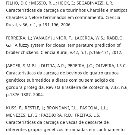
FILHO, D.C.; MISSIO, R.L.; HECK, I.; SEGABINAZZI, L.R.
Características da carcaça de tourinhos Charolês e mestiços
Charolês x Nelore terminados em confinamento. Ciência
Rural, v.36, n.1, p.191-196, 2006.
FERREIRA, L.; YANAGY JUNIOR, T.; LACERDA, W.S.; RABELO,
G.F. A fuzzy system for cloacal temperature prediction of
broiler chickens. Ciência Rural, v.42, n.1, p.166-171, 2012.
JAEGER, S.M.P.L.; DUTRA, A.R.; PEREIRA, J.C.; OLIVEIRA, I.S.C.
Características da carcaça de bovinos de quatro grupos
genéticos submetidos a dietas com ou sem adição de
gordura protegida. Revista Brasileira de Zootecnia, v.33, n.6,
p.1876-1887, 2004.
KUSS, F.; RESTLE, J.; BRONDANI, I.L.; PASCOAL, L.L.;
MENEZES, L.F.G.; PAZDIORA, R.D.; FREITAS, L.S.
Características da carcaça de vacas de descarte de
diferentes grupos genéticos terminadas em confinamento