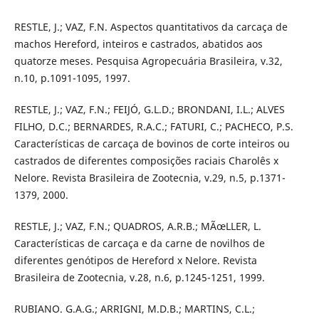
RESTLE, J.; VAZ, F.N. Aspectos quantitativos da carcaça de
machos Hereford, inteiros e castrados, abatidos aos
quatorze meses. Pesquisa Agropecuária Brasileira, v.32,
n.10, p.1091-1095, 1997.
RESTLE, J.; VAZ, F.N.; FEIJÓ, G.L.D.; BRONDANI, I.L.; ALVES
FILHO, D.C.; BERNARDES, R.A.C.; FATURI, C.; PACHECO, P.S.
Características de carcaça de bovinos de corte inteiros ou
castrados de diferentes composições raciais Charolês x
Nelore. Revista Brasileira de Zootecnia, v.29, n.5, p.1371-
1379, 2000.
RESTLE, J.; VAZ, F.N.; QUADROS, A.R.B.; MÃœLLER, L.
Características de carcaça e da carne de novilhos de
diferentes genótipos de Hereford x Nelore. Revista
Brasileira de Zootecnia, v.28, n.6, p.1245-1251, 1999.
RUBIANO. G.A.G.; ARRIGNI, M.D.B.; MARTINS, C.L.;