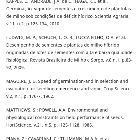
KAPPES, C.; ANDRADE, J.A. de C.; HAGA, K.I. et al.
Germinação, vigor de sementes e crescimento de plântulas
de milho sob condições de déficit hídrico. Scientia Agraria,
v.11, n.2, p.125-134, 2010.
LUDWIG, M. P.; SCHUCH, L. O. B.; LUCCA FILHO, O.A. et al.
Desempenho de sementes e plantas de milho híbrido
originadas de lotes de sementes com alta e baixa qualidade
fisiológica. Revista Brasileira de Milho e Sorgo, v.8 n.1, p.83-
92, 2009.
MAGUIRE, J. D. Speed of germination-and in selection and
evaluation for seedling emergence and vigor. Crop Science,
v.2, n.1, p. 176-7. 1962.
MATTHEWS, S.; POWELL, A.A. Environmental and
physiological constraints on field performance of seeds.
HortScience, v.21, n.5, p.1125-1128, 1986.
PIANA, Z.; CAVARIANI, C.; TILLMANN, M.A.A. et al.