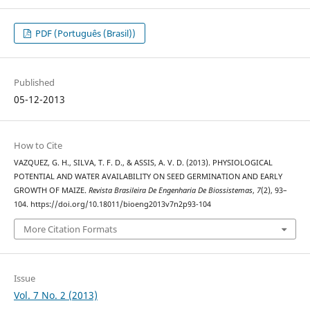
PDF (Português (Brasil))
Published
05-12-2013
How to Cite
VAZQUEZ, G. H., SILVA, T. F. D., & ASSIS, A. V. D. (2013). PHYSIOLOGICAL
POTENTIAL AND WATER AVAILABILITY ON SEED GERMINATION AND EARLY
GROWTH OF MAIZE.
Revista Brasileira De Engenharia De Biossistemas
,
7
(2), 93–
104. https://doi.org/10.18011/bioeng2013v7n2p93-104
More Citation Formats
Issue
Vol. 7 No. 2 (2013)