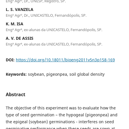
Engº Agrº, Dr., UNESP, Registro, SP.
L. S. VANZELA
Engº Agrº, Dr., UNICASTELO, Fernandópolis, SP.
K. M. ISA
Engª Agrª, ex-alunas da UNICASTELO, Fernandópolis, SP.
A. V. DE ASSIS
Engª Agrª, ex-alunas da UNICASTELO, Fernandópolis, SP.
DOI:
https://doi.org/10.18011/bioeng2011v5n3p158-169
Keywords:
soybean, pigeonpea, soil global density
Abstract
The objective of this experiment was to evaluate how the
type of seed germination – the hypogeal (pigeonpea) and
the epigeal (soybean) germinations - interferes on seed
germinative performance when these seeds are sown at