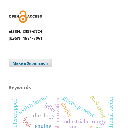
eISSN: 2359-6724
pISSN: 1981-7061
Make a Submission
Keywords
molybdenum
packaging
silicon powder
multifunctional seeder
medical innovation
intercropped
drinks
jellie
rheology
industrial ecology
engine
zinc