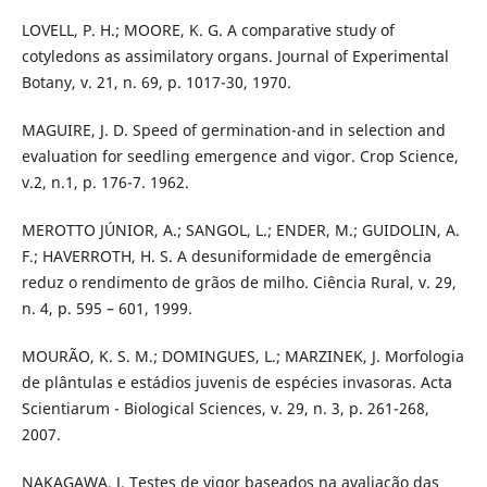
LOVELL, P. H.; MOORE, K. G. A comparative study of
cotyledons as assimilatory organs. Journal of Experimental
Botany, v. 21, n. 69, p. 1017-30, 1970.
MAGUIRE, J. D. Speed of germination-and in selection and
evaluation for seedling emergence and vigor. Crop Science,
v.2, n.1, p. 176-7. 1962.
MEROTTO JÚNIOR, A.; SANGOL, L.; ENDER, M.; GUIDOLIN, A.
F.; HAVERROTH, H. S. A desuniformidade de emergência
reduz o rendimento de grãos de milho. Ciência Rural, v. 29,
n. 4, p. 595 – 601, 1999.
MOURÃO, K. S. M.; DOMINGUES, L.; MARZINEK, J. Morfologia
de plântulas e estádios juvenis de espécies invasoras. Acta
Scientiarum - Biological Sciences, v. 29, n. 3, p. 261-268,
2007.
NAKAGAWA, J. Testes de vigor baseados na avaliação das