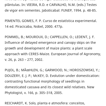
plântulas. In: VIEIRA, R.D. e CARVALHO, N.M. (eds.) Testes
de vigor em sementes. Jaboticabal: FUNEP, 1994. p. 48-85.
PIMENTEL GOMES, F. P. Curso de estatística experimental.
14 ed. Piracicaba, Nobel, 2000. 477p.
POMMEL, B.; MOUROUX, D.; CAPPELLEN, O.; LEDENT, J. F.
Influence of delayed emergence and canopy skips on the
growth and development of maize plants: a plant scale
approach with CERES-Maize. European Journal of Agronomy,
v. 26, p. 263 – 277, 2002.
PUJOL, B.; MÃœHLEN, G.; GARWOOD, N.; HOROSZOWSKI, Y.;
DOUZERY, E. J. P.; McKEY, D. Evolution under domestication:
contrasting functional morphology of seedlings in
domesticated cassava and its closest wild relatives. New
Phytologist, v. 166, p. 305–318, 2005.
REICHARDT, K. Solo, planta e atmosfera: conceitos,