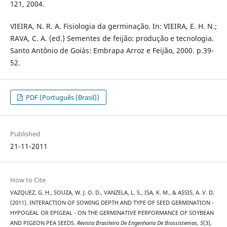
121, 2004.
VIEIRA, N. R. A. Fisiologia da germinação. In: VIEIRA, E. H. N.;
RAVA, C. A. (ed.) Sementes de feijão: produção e tecnologia.
Santo Antônio de Goiás: Embrapa Arroz e Feijão, 2000. p.39-
52.
PDF (Português (Brasil))
Published
21-11-2011
How to Cite
VAZQUEZ, G. H., SOUZA, W. J. O. D., VANZELA, L. S., ISA, K. M., & ASSIS, A. V. D.
(2011). INTERACTION OF SOWING DEPTH AND TYPE OF SEED GERMINATION -
HYPOGEAL OR EPIGEAL - ON THE GERMINATIVE PERFORMANCE OF SOYBEAN
AND PIGEON PEA SEEDS.
Revista Brasileira De Engenharia De Biossistemas
,
5
(3),