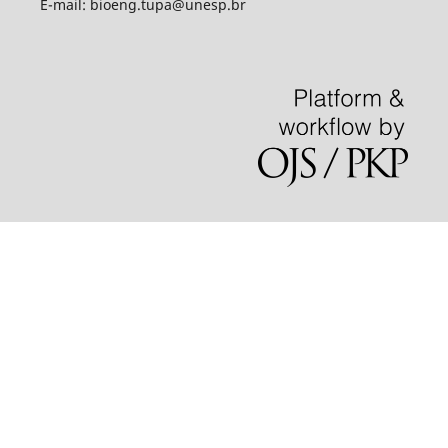
E-mail: bioeng.tupa@unesp.br