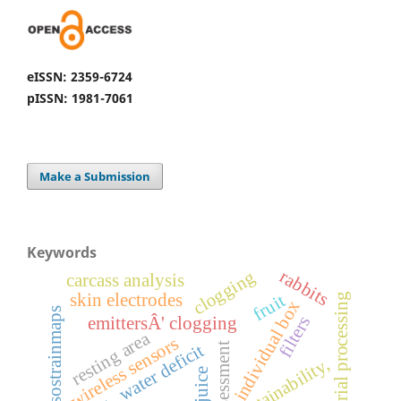
eISSN: 2359-6724
pISSN: 1981-7061
Make a Submission
Keywords
rabbits
clogging
carcass analysis
skin electrodes
industrial processing
fruit
individual box
isostrainmaps
filters
emittersÂ' clogging
resting area
wireless sensors
water deficit
sustainability,