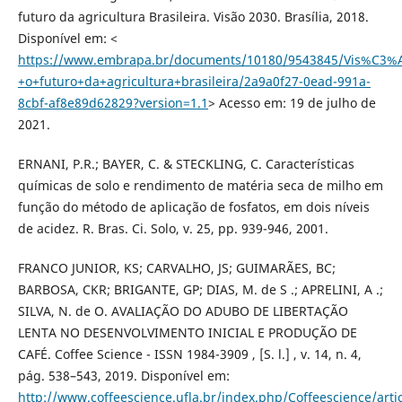
futuro da agricultura Brasileira. Visão 2030. Brasília, 2018.
Disponível em: <
https://www.embrapa.br/documents/10180/9543845/Vis%C3%
+o+futuro+da+agricultura+brasileira/2a9a0f27-0ead-991a-
8cbf-af8e89d62829?version=1.1
> Acesso em: 19 de julho de
2021.
ERNANI, P.R.; BAYER, C. & STECKLING, C. Características
químicas de solo e rendimento de matéria seca de milho em
função do método de aplicação de fosfatos, em dois níveis
de acidez. R. Bras. Ci. Solo, v. 25, pp. 939-946, 2001.
FRANCO JUNIOR, KS; CARVALHO, JS; GUIMARÃES, BC;
BARBOSA, CKR; BRIGANTE, GP; DIAS, M. de S .; APRELINI, A .;
SILVA, N. de O. AVALIAÇÃO DO ADUBO DE LIBERTAÇÃO
LENTA NO DESENVOLVIMENTO INICIAL E PRODUÇÃO DE
CAFÉ. Coffee Science - ISSN 1984-3909 , [S. l.] , v. 14, n. 4,
pág. 538–543, 2019. Disponível em:
http://www.coffeescience.ufla.br/index.php/Coffeescience/arti