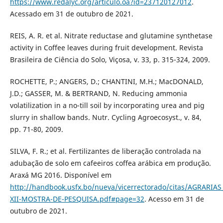
https://www.redalyc.org/articulo.oa?id=237120127012
.
Acessado em 31 de outubro de 2021.
REIS, A. R. et al. Nitrate reductase and glutamine synthetase
activity in Coffee leaves during fruit development. Revista
Brasileira de Ciência do Solo, Viçosa, v. 33, p. 315-324, 2009.
ROCHETTE, P.; ANGERS, D.; CHANTINI, M.H.; MacDONALD,
J.D.; GASSER, M. & BERTRAND, N. Reducing ammonia
volatilization in a no-till soil by incorporating urea and pig
slurry in shallow bands. Nutr. Cycling Agroecosyst., v. 84,
pp. 71-80, 2009.
SILVA, F. R.; et al. Fertilizantes de liberação controlada na
adubação de solo em cafeeiros coffea arábica em produção.
Araxá MG 2016. Disponível em
http://handbook.usfx.bo/nueva/vicerrectorado/citas/AGRAR
XII-MOSTRA-DE-PESQUISA.pdf#page=32
. Acesso em 31 de
outubro de 2021.