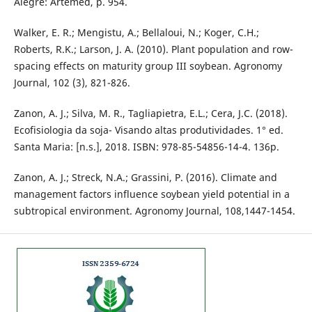
Alegre: Artemed, p. 954.
Walker, E. R.; Mengistu, A.; Bellaloui, N.; Koger, C.H.;
Roberts, R.K.; Larson, J. A. (2010). Plant population and row-
spacing effects on maturity group III soybean. Agronomy
Journal, 102 (3), 821-826.
Zanon, A. J.; Silva, M. R., Tagliapietra, E.L.; Cera, J.C. (2018).
Ecofisiologia da soja- Visando altas produtividades. 1° ed.
Santa Maria: [n.s.], 2018. ISBN: 978-85-54856-14-4. 136p.
Zanon, A. J.; Streck, N.A.; Grassini, P. (2016). Climate and
management factors influence soybean yield potential in a
subtropical environment. Agronomy Journal, 108,1447-1454.