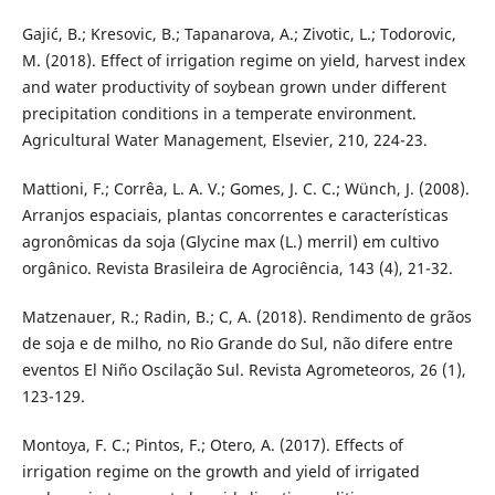
Gajić, B.; Kresovic, B.; Tapanarova, A.; Zivotic, L.; Todorovic,
M. (2018). Effect of irrigation regime on yield, harvest index
and water productivity of soybean grown under different
precipitation conditions in a temperate environment.
Agricultural Water Management, Elsevier, 210, 224-23.
Mattioni, F.; Corrêa, L. A. V.; Gomes, J. C. C.; Wünch, J. (2008).
Arranjos espaciais, plantas concorrentes e características
agronômicas da soja (Glycine max (L.) merril) em cultivo
orgânico. Revista Brasileira de Agrociência, 143 (4), 21-32.
Matzenauer, R.; Radin, B.; C, A. (2018). Rendimento de grãos
de soja e de milho, no Rio Grande do Sul, não difere entre
eventos El Niño Oscilação Sul. Revista Agrometeoros, 26 (1),
123-129.
Montoya, F. C.; Pintos, F.; Otero, A. (2017). Effects of
irrigation regime on the growth and yield of irrigated