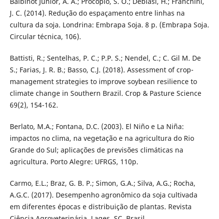
Balbinot Junior, A. A.; Procópio, S. O.; Debiasi, H.; Franchini,
J. C. (2014). Redução do espaçamento entre linhas na
cultura da soja. Londrina: Embrapa Soja. 8 p. (Embrapa Soja.
Circular técnica, 106).
Battisti, R.; Sentelhas, P. C.; P.P. S.; Nendel, C.; C. Gil M. De
S.; Farias, J. R. B.; Basso, C.J. (2018). Assessment of crop-
management strategies to improve soybean resilience to
climate change in Southern Brazil. Crop & Pasture Science
69(2), 154-162.
Berlato, M.A.; Fontana, D.C. (2003). El Niño e La Niña:
impactos no clima, na vegetação e na agricultura do Rio
Grande do Sul; aplicações de previsões climáticas na
agricultura. Porto Alegre: UFRGS, 110p.
Carmo, E.L.; Braz, G. B. P.; Simon, G.A.; Silva, A.G.; Rocha,
A.G.C. (2017). Desempenho agronômico da soja cultivada
em diferentes épocas e distribuição de plantas. Revista
Ciência Agroveterinária, Lages, SC, Brasil.