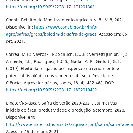
https://doi.org/10.5965/223811711712018061
Conab. Boletim de Monitoramento Agrícola N. 8 - V. 8, 2021.
Disponível in:
https://www.conab.gov.br/info-
agro/safras/graos/boletim-da-safra-de-graos
. Acesso em: 06
set. 2021.
Corrêa, M.F.; Navroski, R.; Schuch, L.O.B.; Vernetti Junior, F.J.;
Almeida, T.L.; Rodrigues, H.C.S.; Nadal, A. P.; Gadotti, G. I.
(2019). Efeito da irrigação por aspersão no rendimento e
potencial fisiológico das sementes de soja. Revista de
Ciências Agroveterinárias, Lages, 18 (4), 482-488. DOI:
https://doi.org/10.5965/223811711832019482
Emater/RS-ascar. Safra de verão 2020-2021. Estimativas
iniciais de área, produtividade e produção. Setembro, 2020.
Disponível em:
http://www.emater.tche.br/site/arquivos_pdf/safra/safraTabel
Acess in: 15 de maio, 2021.