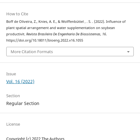
How to Cite
Boff de Oliveira, Z., Knies, A. E., & Wolffenbüttel , . S. . (2022). Influence of
plant spatial arrangement and water supplementation on soybean
productivit.
Revista Brasileira De Engenharia De Biossistemas
,
16
.
https://doi.org/10.18011/bioeng.2022.v16.1055
More Citation Formats
Issue
Vol. 16 (2022)
Section
Regular Section
License
Copyright (c) 2022 The Authors