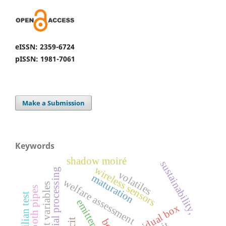
eISSN: 2359-6724
pISSN: 1981-7061
Make a Submission
Keywords
shadow moiré
sustainability,
wireless sensors
industrial processing
volatiles
maturation
welfare assessment
s
brazilian test
individual box
s
m
o
o
t
h
p
i
p
e