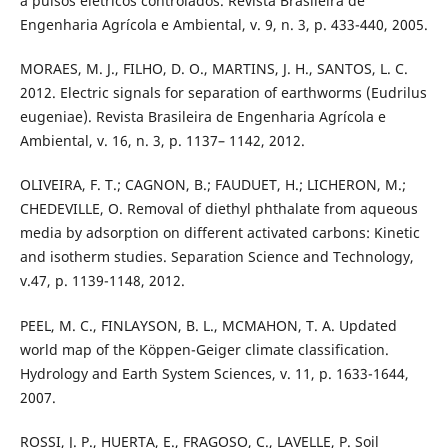
a pulsos elétricos controlados. Revista Brasileira de
Engenharia Agrícola e Ambiental, v. 9, n. 3, p. 433-440, 2005.
MORAES, M. J., FILHO, D. O., MARTINS, J. H., SANTOS, L. C.
2012. Electric signals for separation of earthworms (Eudrilus
eugeniae). Revista Brasileira de Engenharia Agrícola e
Ambiental, v. 16, n. 3, p. 1137– 1142, 2012.
OLIVEIRA, F. T.; CAGNON, B.; FAUDUET, H.; LICHERON, M.;
CHEDEVILLE, O. Removal of diethyl phthalate from aqueous
media by adsorption on different activated carbons: Kinetic
and isotherm studies. Separation Science and Technology,
v.47, p. 1139-1148, 2012.
PEEL, M. C., FINLAYSON, B. L., MCMAHON, T. A. Updated
world map of the Köppen-Geiger climate classification.
Hydrology and Earth System Sciences, v. 11, p. 1633-1644,
2007.
ROSSI, J. P., HUERTA, E., FRAGOSO, C., LAVELLE, P. Soil