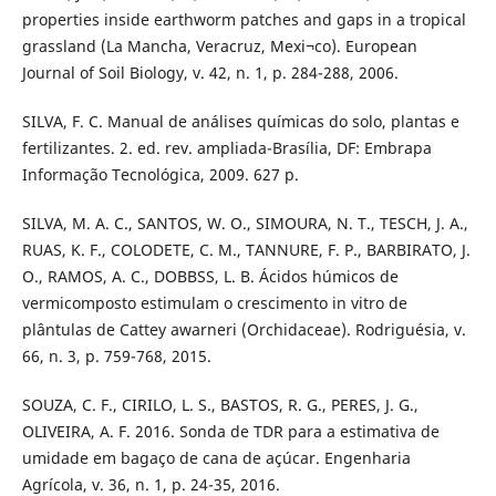
properties inside earthworm patches and gaps in a tropical
grassland (La Mancha, Veracruz, Mexi¬co). European
Journal of Soil Biology, v. 42, n. 1, p. 284-288, 2006.
SILVA, F. C. Manual de análises químicas do solo, plantas e
fertilizantes. 2. ed. rev. ampliada-Brasília, DF: Embrapa
Informação Tecnológica, 2009. 627 p.
SILVA, M. A. C., SANTOS, W. O., SIMOURA, N. T., TESCH, J. A.,
RUAS, K. F., COLODETE, C. M., TANNURE, F. P., BARBIRATO, J.
O., RAMOS, A. C., DOBBSS, L. B. Ácidos húmicos de
vermicomposto estimulam o crescimento in vitro de
plântulas de Cattey awarneri (Orchidaceae). Rodriguésia, v.
66, n. 3, p. 759-768, 2015.
SOUZA, C. F., CIRILO, L. S., BASTOS, R. G., PERES, J. G.,
OLIVEIRA, A. F. 2016. Sonda de TDR para a estimativa de
umidade em bagaço de cana de açúcar. Engenharia
Agrícola, v. 36, n. 1, p. 24-35, 2016.