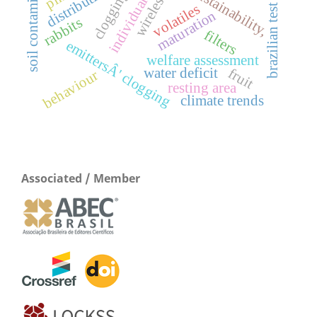
soil contamination
individual box
sustainability,
clogging
volatiles
brazilian test
maturation
rabbits
filters
emittersÂ' clogging
welfare assessment
fruit
water deficit
behaviour
resting area
climate trends
Associated / Member