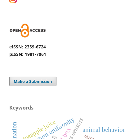
eISSN: 2359-6724
pISSN: 1981-7061
Make a Submission
Keywords
distribution uniformity
wireless sensors
pineapple juice
animal behavior