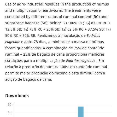
use of agro-industrial residues in the production of humus
and multiplication of earthworm. The treatments were
constituted by different ratios of ruminal content (RC) and
sugarcane bagasse (SB), being: T
) 100% RC; T
) 87.5% RC +
1
2
12.5% SB; T
) 75% RC + 25% SB; T
) 62.5% RC + 37.5% SB; T
)
3
4
5
50% RC + 50% SB. Realizamos a inoculação de
Eudrilus
eugeniae
e após 78 dias, a minhoca e a massa de húmus
foram quantificadas. A combinação de 75% de conteúdo
ruminal + 25% de bagaço de cana proporciona melhores
condições para a multiplicação de
Eudrilus eugeniae
. Em
relação à produção de húmus, 100% do conteúdo ruminal
permite maior produção do mesmo e esta diminui com a
adição de bagaço de cana.
Downloads