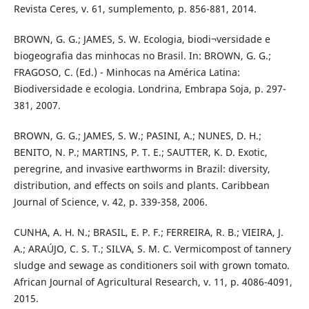
Revista Ceres, v. 61, sumplemento, p. 856-881, 2014.
BROWN, G. G.; JAMES, S. W. Ecologia, biodi¬versidade e
biogeografia das minhocas no Brasil. In: BROWN, G. G.;
FRAGOSO, C. (Ed.) - Minhocas na América Latina:
Biodiversidade e ecologia. Londrina, Embrapa Soja, p. 297-
381, 2007.
BROWN, G. G.; JAMES, S. W.; PASINI, A.; NUNES, D. H.;
BENITO, N. P.; MARTINS, P. T. E.; SAUTTER, K. D. Exotic,
peregrine, and invasive earthworms in Brazil: diversity,
distribution, and effects on soils and plants. Caribbean
Journal of Science, v. 42, p. 339-358, 2006.
CUNHA, A. H. N.; BRASIL, E. P. F.; FERREIRA, R. B.; VIEIRA, J.
A.; ARAÚJO, C. S. T.; SILVA, S. M. C. Vermicompost of tannery
sludge and sewage as conditioners soil with grown tomato.
African Journal of Agricultural Research, v. 11, p. 4086-4091,
2015.