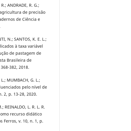
 R.; ANDRADE, R. G.;
agricultura de precisão
Cadernos de Ciência e
.
I, N.; SANTOS, K. E. L.;
licados à taxa variável
dução de pastagem de
ta Brasileira de
. 368-382, 2018.
 L.; MUMBACH, G. L.;
fluenciados pelo nível de
n. 2, p. 13-28, 2020.
.; REINALDO, L. R. L. R.
como recurso didático
Ferros, v. 10, n. 1, p.