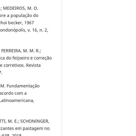
o.; MEDEIROS, M. O.
obre a população do
lhoi becker, 1967
ndonópolis, v. 16, n. 2,
; FERREIRA, M. M. R.;
ca do feijoeiro e correção
 corretivos. Revista
7.
F. M. Fundamentação
 acordo com a
 Latinoamericana,
ETTI, M. E.; SCHONINGER,
ilizantes em pastagem no
1-638, 2018.