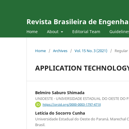
Revista Brasileira de Engenha
Home
About
Editorial Team
Guideline
Home
/
Archives
/
Vol. 15 No. 3 (2021)
/
Regular 
APPLICATION TECHNOLOGY 
Belmiro Saburo Shimada
UNIOESTE - UNIVERSIDADE ESTADUAL DO OESTE DO 
https://orcid.org/0000-0003-1797-471X
Letícia do Socorro Cunha
Universidade Estadual do Oeste do Paraná. Marechal 
Brasil.