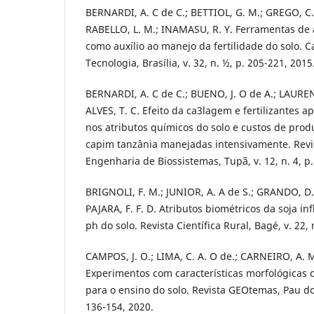
BERNARDI, A. C de C.; BETTIOL, G. M.; GREGO, C.
RABELLO, L. M.; INAMASU, R. Y. Ferramentas de 
como auxílio ao manejo da fertilidade do solo. 
Tecnologia, Brasília, v. 32, n. ½, p. 205-221, 2015
BERNARDI, A. C de C.; BUENO, J. O de A.; LAURENT
ALVES, T. C. Efeito da ca3lagem e fertilizantes ap
nos atributos químicos do solo e custos de pro
capim tanzânia manejadas intensivamente. Revis
Engenharia de Biossistemas, Tupã, v. 12, n. 4, p
BRIGNOLI, F. M.; JUNIOR, A. A de S.; GRANDO, D.
PAJARA, F. F. D. Atributos biométricos da soja in
ph do solo. Revista Científica Rural, Bagé, v. 22, 
CAMPOS, J. O.; LIMA, C. A. O de.; CARNEIRO, A. M
Experimentos com características morfológicas 
para o ensino do solo. Revista GEOtemas, Pau dos 
136-154, 2020.