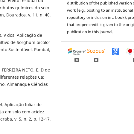
 da. Efeito residual da
distribution of the published version 
tributos químicos do solo
work (e.g., posting to an institutional
n, Dourados, v. 11, n. 40,
repository or inclusion in a book), pr
that proper credit is given to the orig
publication in this journal.
 V dos. Aplicação de
ultivo de Sorghum bicolor
ento Sustentável, Pombal,
0
0
.; FERREIRA NETO, E. D de
diferentes relações Ca:
lho. Almanaque Ciências
N. Aplicação foliar de
oja em solo com acidez
raba, v. 5, n. 2, p. 12-17,