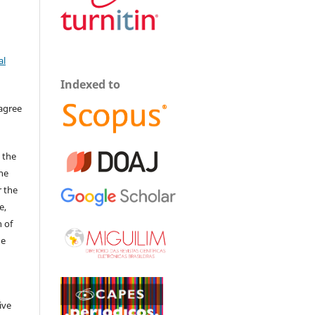
al
Indexed to
 agree
 the
The
r the
e,
 of
he
ive