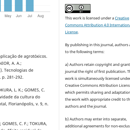
This work is licensed under a
Creative
Commons Attribution 4.0 Internation
License
.
By publishing in this journal, authors
to the following terms:
aplicação de agrotóxicos.
IOR, A. A.;
a) Authors retain copyright and grant
.). Tecnologias de
journal the right of first publication. 
 p. 281-292.
work is simultaneously licensed unde
Creative Commons Attribution Licens
TOKURA, L. K.; GOMES, C.
which permits sharing and adaptation
ividade da cultura do
the work with appropriate credit to t
l, Florianópolis, v. 9, n.
authors and the journal.
b) Authors may enter into separate,
A.; GOMES, C. F.; TOKURA,
additional agreements for non-exclus