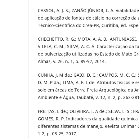
CASSOL, A. J. S.; ZANÃO JÚNIOR, L. A. Viabilid
de aplicação de fontes de cálcio na correção da 
Técnico-Científica do Crea-PR, Curitiba, ed. Espec
CHECHETTO, R. G.; MOTA, A. A. B.; ANTUNIASSI, U
VILELA, C. M.; SILVA, A. C. A. Caracterização da 
de pulverização utilizadas no Estado de Mato Gr
Almas, v. 26, n. 1, p. 89-97, 2014.
CUNHA, J. M da.; GAIO, D. C.; CAMPOS, M. C. C.; 
D. M. P da.; LIMA, A. F. L de. Atributos físicos e
solo em áreas de Terra Preta Arqueológica da A
Ambiente e Água, Taubaté, v. 12, n. 2, p. 263-281
FREITAS, L de.; OLIVEIRA, I. A de.; SILVA, L. S.; FRAR
GOMES, R. P. Indicadores da qualidade química e
diferentes sistemas de manejo. Revista Unimar Ciê
1-2, p. 08-25, 2017.