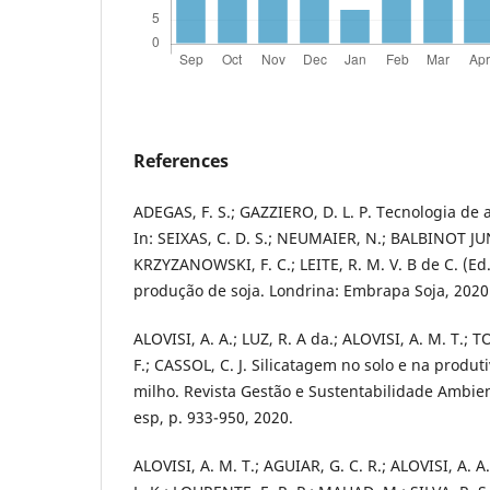
References
ADEGAS, F. S.; GAZZIERO, D. L. P. Tecnologia de 
In: SEIXAS, C. D. S.; NEUMAIER, N.; BALBINOT JUN
KRZYZANOWSKI, F. C.; LEITE, R. M. V. B de C. (Ed
produção de soja. Londrina: Embrapa Soja, 2020.
ALOVISI, A. A.; LUZ, R. A da.; ALOVISI, A. M. T.; 
F.; CASSOL, C. J. Silicatagem no solo e na produt
milho. Revista Gestão e Sustentabilidade Ambienta
esp, p. 933-950, 2020.
ALOVISI, A. M. T.; AGUIAR, G. C. R.; ALOVISI, A. 