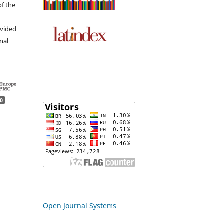
of the
ovided
inal
0
Open Journal Systems