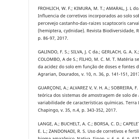
FROHLICH, W. F.; KIMURA, M. T.; AMARAL, J. L d
Influencia de corretivos incorporados ao solo s
percevejo castanho-das-raizes scaptocoris carva
(hemiptera, cydnidae). Revista Biodiversidade, Ro
p. 86-97, 2017.
GALINDO, F. S.; SILVA, J. C da.; GERLACH, G. A. X.
COLOMBO, A de S.; FILHO, M. C. M. T. Matéria se
da acidez do solo em função de doses e fontes de
Agrarian, Dourados, v. 10, n. 36, p. 141-151, 201
GUARÇONI, A.; ALVAREZ V, V. H. A.; SOBREIRA, 
teórica dos sistemas de amostragem de solo de
variabilidade de características químicas. Terra
Chapingo, v. 35, n.4, p. 343-352, 2017.
LANGE, A.; BUCHELT, A. C.; BORSA, C. D.; CAPEL
E. L.; ZANDONADI, R. S. Uso de corretivos e fert
bioma amazônico. Nativa, Sinop, v. 6, n. 6, p. 63