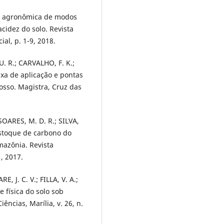
ade agronômica de modos
acidez do solo. Revista
ial, p. 1-9, 2018.
. R.; CARVALHO, F. K.;
taxa de aplicação e pontas
osso. Magistra, Cruz das
SOARES, M. D. R.; SILVA,
 estoque de carbono do
mazônia. Revista
, 2017.
E, J. C. V.; FILLA, V. A.;
 física do solo sob
ncias, Marília, v. 26, n.