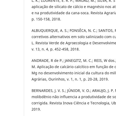
L. K.; LOURENTE, E. R. P.; MAUAD, M.; SILVA, R. S
aplicação de silicato de cálcio e magnésio nos a
e na produtividade da cana-soca. Revista Agraria
p. 150-158, 2018.
ALBUQUERQUE, A. S.; FONSÊCA, N. C.; SANTOS, R.
corretivos alternativos em solo salinizado com c
L. Revista Verde de Agroecologia e Desenvolvim
v. 13, n. 4, p. 452-458, 2018.
ANDRADE, R de P.; JANEGITZ, M. C.; REIS, W dos
M. Aplicação de calcário calcítico em função de 
Mg no desenvolvimento inicial da cultura do mi
Agrárias, Ourinhos, v. 1, n. 1, p. 20-28, 2019.
BERNARDES, J. V. S.; JÚNIOR, V. O.; ARAUJO, J. P. 
molibdênio não influencia a produtividade de s
corrigida. Revista Inova Ciência e Tecnologia, Ube
2019.