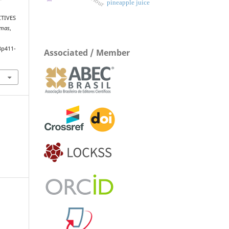
pineapple juice
TIVES
emas
,
3p411-
Associated / Member