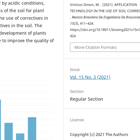
 by acidic conditions,
Vinícius Simon, M. . (2021). APPLICATION
 of the soil for plant
TECHNOLOGY IN THE USE OF SOIL CORREC
he use of correctives in
.
Revista Brasileira De Engenharia De Biossist
15
(3), 411–424.
tives in the soil. The
https://doi.org/10.18011/bioeng2021v15n
e development of plants
424
 to improve the quality of
More Citation Formats
Issue
Vol. 15 No. 3 (2021)
Section
Regular Section
License
Copyright (c) 2021 The Authors