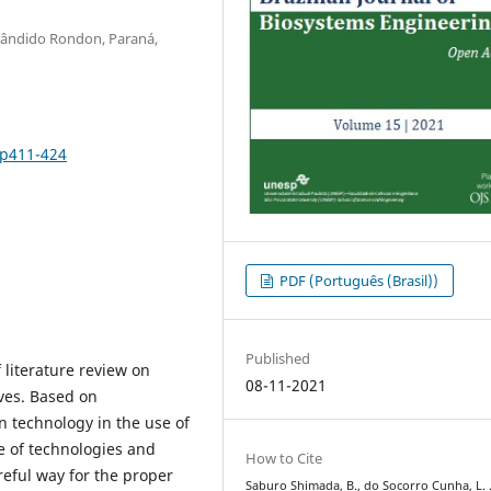
Cândido Rondon, Paraná,
3p411-424
PDF (Português (Brasil))
Published
f literature review on
08-11-2021
ives. Based on
on technology in the use of
se of technologies and
How to Cite
areful way for the proper
Saburo Shimada, B., do Socorro Cunha, L. .