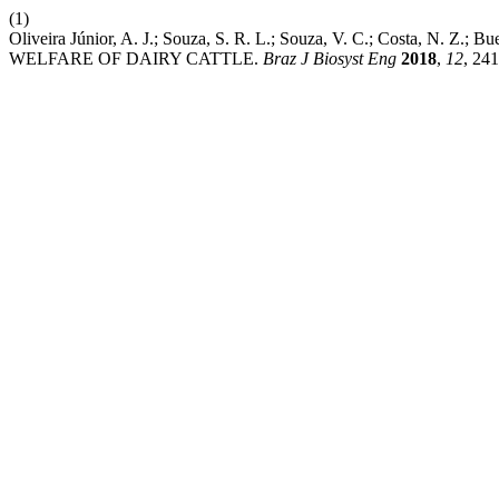
(1)
Oliveira Júnior, A. J.; Souza, S. R. L.; Souza, V. C.; Costa, N
WELFARE OF DAIRY CATTLE.
Braz J Biosyst Eng
2018
,
12
, 24